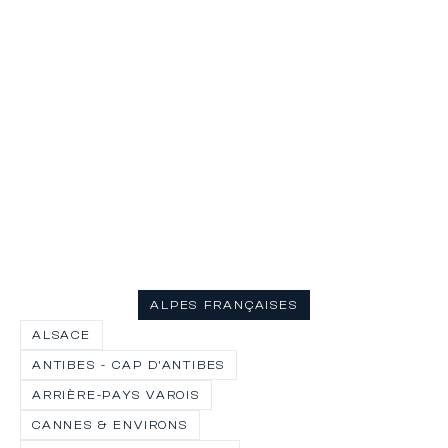
A
F
L
fr
o
pa
ALPES FRANÇAISES
sp
en
ALSACE
mo
ANTIBES - CAP D’ANTIBES
ma
ARRIÈRE-PAYS VAROIS
fo
d
CANNES & ENVIRONS
la