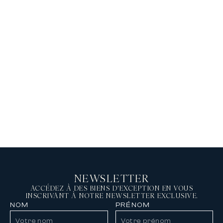
ha
V
Ba
Ba
al
d
tr
et
NEWSLETTER
ACCÉDEZ À DES BIENS D'EXCEPTION EN VOUS
INSCRIVANT À NOTRE NEWSLETTER EXCLUSIVE.
NOM
PRÉNOM