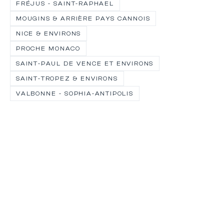
FRÉJUS - SAINT-RAPHAEL
cr
C
MOUGINS & ARRIÈRE PAYS CANNOIS
de
NICE & ENVIRONS
id
PROCHE MONACO
le
de
SAINT-PAUL DE VENCE ET ENVIRONS
sp
SAINT-TROPEZ & ENVIRONS
tr
VALBONNE - SOPHIA-ANTIPOLIS
On
de
c
bo
c
tr
e
mo
Ni
le
o
s