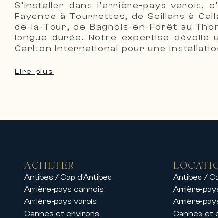
S’installer dans l’arrière-pays varois,
d’exception dans les destinations l
Fayence à Tourrettes, de Seillans à Cal
Sur la Côte d’Azur, nous proposon
de-la-Tour, de Bagnols-en-Forêt au Tho
longue durée. Notre expertise dévoile 
• Villas de luxe avec piscine et vue
Carlton
International
pour une installati
• Propriétés privées dans des dom
• Appartements haut de gamme en 
Lire plus
• Résidences d’exception proches d
Nos équipes proposent également de
permettant de profiter d’un séjour
Que ce soit pour des vacances en f
confort, élégance et services hau
Locations pendant les congrès et 
Grâce à son implantation historiqu
ACHETER
LOCATI
lors des grands événements inter
Antibes / Cap d’Antibes
Antibes / C
Nous proposons des locations d’ap
Arrière-pays cannois
Arrière-pay
Arrière-pays varois
Arrière-pay
festivals tels que :
Cannes et environs
Cannes et 
• Le Festival de Cannes