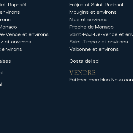
aint-Raphaël
Fréjus et Saint-Raphaël
 environs
Mougins et environs
irons
Nice et environs
 Monaco
Proche de Monaco
De-Vence et environs
Saint-Paul-De-Vence et en
nts professionnels du Palais des Festival
z et environs
Saint-Tropez et environs
du centre-ville, de la Croisette et du Palai
 environs
Valbonne et environs
 de bénéficier d’un hébergement de standin
aises
Costa del sol
VENDRE
ol
ur votre séjour
Estimer mon bien
Nous con
nternational, c’est bénéficier d’un service 
l
n de vous offrir une expérience unique.
ns l’organisation de votre séjour et peuv
r mesure
propriété