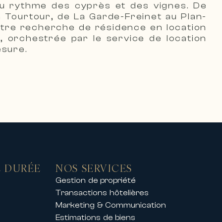
e au rythme des cyprès et des vignes. De
à Tourtour, de La Garde-Freinet au Plan-
otre recherche de résidence en location
, orchestrée par le service de location
esure.
s belles stations de ski,
ptionnel.
nt privé, nos propriétés offrent
l accompagne également ses clients
 DURÉE
NOS SERVICES
Gestion de propriété
t les principaux congrès et
Transactions hôtelières
Marketing & Communication
Estimations de biens