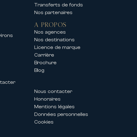
Transferts de fonds
Nos partenaires
A PROPOS
Nos agences
virons
s
Nos destinations
Licence de marque
s des Festivals permettent aux
Carrière
g parfaitement adapté à leurs
Brochure
Blog
tacter
personnalisé et d’un
Nous contacter
Honoraires
ent également proposer des
Mentions légales
Données personnelles
Cookies