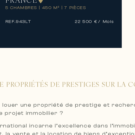
FRANCE
5 CHAMBRES
|
450 M²
|
7 PIÈCES
REF.
943LT
22 500 €
/ Mois
E PROPRIÉTÉS DE PRESTIGES SUR LA C
 louer une propriété de prestige et reche
 projet immobilier ?
ernational incarne l’excellence dans l’immo
t, la vente et la location de biens d’excepti