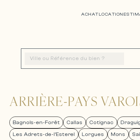
ACHAT
LOCATION
ESTIM
ARRIÈRE-PAYS VAROI
Bagnols-en-Forêt
Callas
Cotignac
Dragui
Les Adrets-de-l’Esterel
Lorgues
Mons
Sa