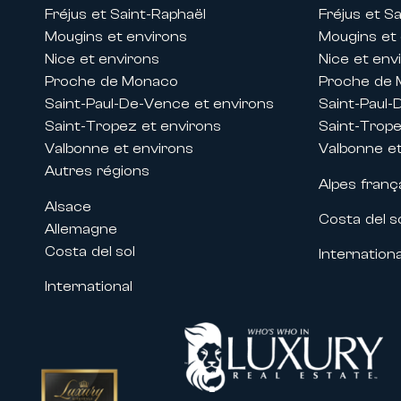
Fréjus et Saint-Raphaël
Fréjus et S
• Le MIPIM
Mougins et environs
Mougins et
• Le Cannes Lions
Nice et environs
Nice et env
• Le MIPCOM
Proche de Monaco
Proche de
• Le Cannes Yachting Festival
Saint-Paul-De-Vence et environs
Saint-Paul-
• Les nombreux congrès et événeme
Saint-Tropez et environs
Saint-Trope
Nos propriétés situées à proximité 
Valbonne et environs
Valbonne et
professionnels et aux entreprises
Autres régions
Alpes franç
besoins.
Alsace
Costa del s
Un accompagnement sur mesure po
Allemagne
Louer une propriété avec Carlton I
Costa del sol
Internationa
accompagnement haut de gamme afi
International
Nos équipes vous accompagnent da
services exclusifs:
• Organisation de votre séjour su
• Accueil personnalisé dans votre 
• Conciergerie privée