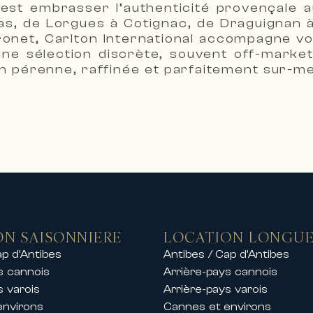
 c’est embrasser l’authenticité provençal
es plus prisées.
las, de Lorgues à Cotignac, de Draguignan 
s des locations de prestige comprenant :
ronet, Carlton International accompagne v
une sélection discrète, souvent off-market
 mer
on pérenne, raffinée et parfaitement sur-m
aines sécurisés
centre-ville ou en bord de mer
es plages, ports et golfs
s locations de chalets de luxe dans les plu
 exclusif à la montagne dans un cadre exce
amille, un séjour entre amis ou un événeme
t de gamme.
festivals de Cannes
e sur la Côte d’Azur, Carlton Internationa
ON SAISONNIERE
LOCATION LONGUE
nationaux organisés à Cannes.
ap d’Antibes
Antibes / Cap d’Antibes
partements et de villas de prestige pendan
s cannois
Arrière-pays cannois
s varois
Arrière-pays varois
environs
Cannes et environs