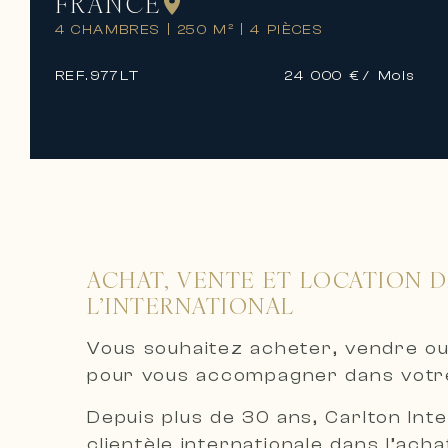
FRANCE
4 CHAMBRES
|
250 M²
|
4 PIÈCES
REF.
977LT
24 000 €
/ Mois
ACHAT, VENTE ET LOCATION D
L’INTERNATIONAL
Vous souhaitez acheter, vendre ou
pour vous accompagner dans votre
Depuis plus de 30 ans, Carlton Int
clientèle internationale dans l’acha