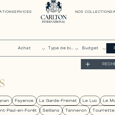
ATION
SERVICES
NOS COLLECTIONS
Budget
RECH
S
gnan
Fayence
La Garde-Freinet
Le Luc
Le M
int-Paul-en-Forêt
Seillans
Tanneron
Tourrette