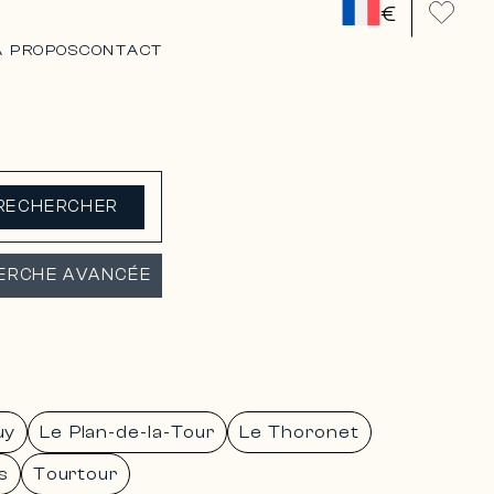
€
A PROPOS
CONTACT
RECHERCHER
ERCHE AVANCÉE
uy
Le Plan-de-la-Tour
Le Thoronet
s
Tourtour