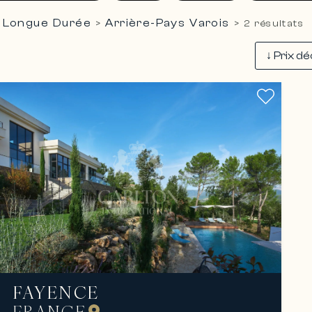
 Longue Durée
Arrière-Pays Varois
>
>
2 résultats
FAYENCE