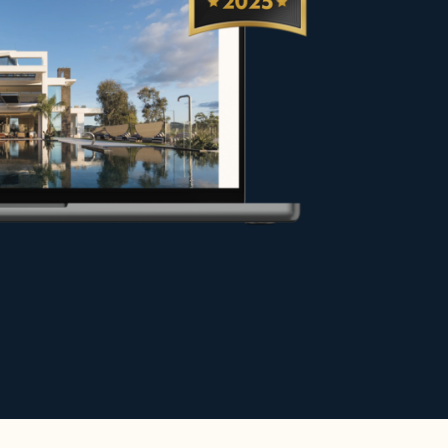
 vendeurs et propriétaires dans
ns les meilleures conditions ou
 pour valoriser votre projet.
 site.
s haut de gamme pour des séjours