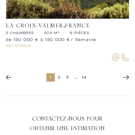
LA CROIX-VALMER
FRANCE
5 CHAMBRES
|
504 M²
|
8 PIÈCES
de 130 000 € à 130 000 €
/ Semaine
REF.
ST2603
1
2
3
...
14
CONTACTEZ-NOUS POUR
OBTENIR UNE ESTIMATION