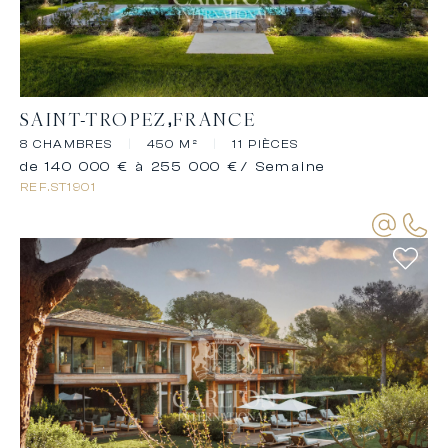
SAINT-TROPEZ
FRANCE
8 CHAMBRES
|
450 M²
|
11 PIÈCES
de 140 000 € à 255 000 €
/ Semaine
REF.
ST1901