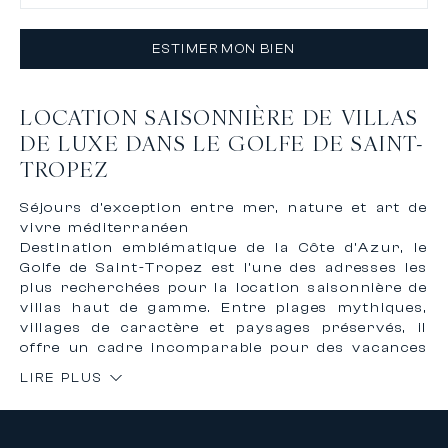
ESTIMER MON BIEN
LOCATION SAISONNIÈRE DE VILLAS
DE LUXE DANS LE GOLFE DE SAINT-
TROPEZ
Séjours d’exception entre mer, nature et art de
vivre méditerranéen
Destination emblématique de la Côte d’Azur, le
Golfe de Saint-Tropez est l’une des adresses les
plus recherchées pour la location saisonnière de
villas haut de gamme. Entre plages mythiques,
villages de caractère et paysages préservés, il
offre un cadre incomparable pour des vacances
de luxe alliant élégance, discrétion et qualité de
LIRE PLUS
vie.Louer une villa de prestige dans le Golfe de
Saint-Tropez, c’est profiter d’un environnement
unique où se côtoient mer Méditerranée,
vignobles, collines verdoyantes et adresses