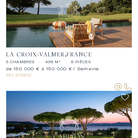
LA CROIX-VALMER
FRANCE
5 CHAMBRES
|
438 M²
|
8 PIÈCES
de 150 000 € à 150 000 €
/ Semaine
REF.
ST2602