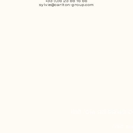
+33 (0)6 23 88 16 66
sylvie@carlton-group.com
+33 (0)4 93 99 43 
Venez nous