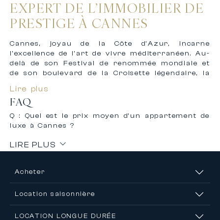
EXPERT DE L’IMMOBILIER DE
PRESTIGE À CANNES
Cannes, joyau de la Côte d’Azur, incarne
l’excellence de l’art de vivre méditerranéen. Au-
delà de son Festival de renommée mondiale et
de son boulevard de la Croisette légendaire, la
ville offre un cadre de vie exceptionnel pour les
Lire plus
acquéreurs en quête de propriétés de prestige.
FAQ
Le marché immobilier de luxe cannois se
Q : Quel est le prix moyen d’un appartement de
distingue par sa diversité : des appartements
luxe à Cannes ?
Belle Époque face à la mer aux villas
contemporaines des hauteurs, chaque bien
LIRE PLUS
raconte une histoire unique. Carlton
International accompagne depuis plus de trois
décennies une clientèle exigeante dans la
Acheter
réalisation de ses projets immobiliers à Cannes.
Location saisonnière
Notre agence, située au cœur de la ville,
bénéficie d’une connaissance approfondie du
marché local et d’un réseau privilégié pour vous
LOCATION LONGUE DURÉE