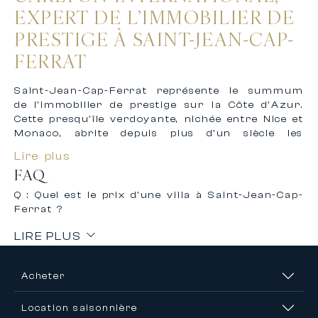
EXPERT DE L’IMMOBILIER DE
PRESTIGE À SAINT-JEAN-CAP-
FERRAT
Saint-Jean-Cap-Ferrat représente le summum
de l’immobilier de prestige sur la Côte d’Azur.
Cette presqu’île verdoyante, nichée entre Nice et
Monaco, abrite depuis plus d’un siècle les
demeures les plus exclusives de la Méditerranée.
Lire plus
FAQ
Ici, les villas Belle Époque côtoient des créations
contemporaines signées par les plus grands
Q : Quel est le prix d’une villa à Saint-Jean-Cap-
architectes. Les jardins méditerranéens
Ferrat ?
centenaires s’ouvrent sur des vues imprenables
vers la mer et les Alpes. Le Cap Ferrat a
LIRE PLUS
accueilli et continue d’attirer les familles
royales, les grands industriels et les
personnalités les plus éminentes du monde.
Acheter
Carlton International dispose d’une présence
Location saisonnière
historique sur la presqu’île. Notre agence,