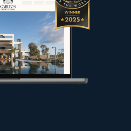
itecture et son caractère unique
 vendeurs et propriétaires dans
ns les meilleures conditions ou
 pour valoriser votre projet.
 site.