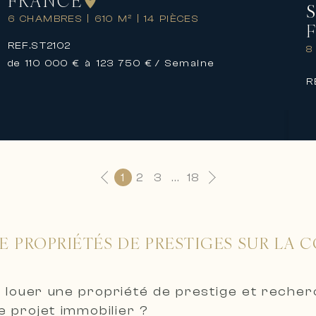
FRANCE
6 CHAMBRES
|
610 M²
|
14 PIÈCES
REF.
ST2102
8
de 110 000 € à 123 750 €
/ Semaine
R
1
2
3
...
18
E PROPRIÉTÉS DE PRESTIGES SUR LA C
 louer une propriété de prestige et reche
 projet immobilier ?