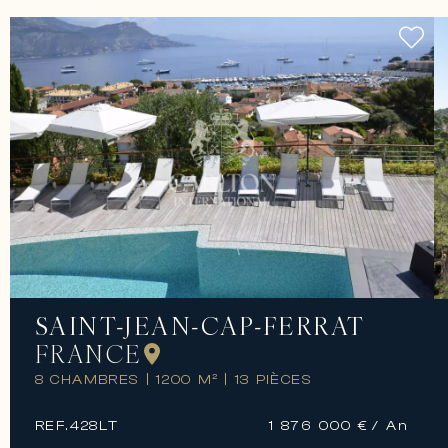
SAINT-JEAN-CAP-FERRAT
FRANCE
8 CHAMBRES
|
1200 M²
|
13 PIÈCES
REF.
428LT
1 876 000 €
/ An