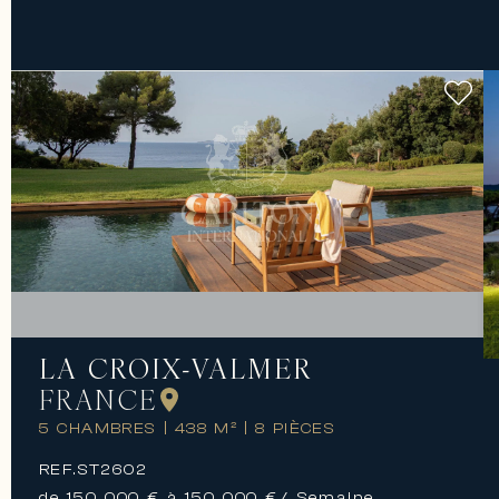
LA CROIX-VALMER
FRANCE
5 CHAMBRES
|
438 M²
|
8 PIÈCES
REF.
ST2602
de 150 000 € à 150 000 €
/ Semaine