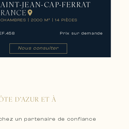
SAINT-JEAN-CAP-FERRAT
FRANCE
 CHAMBRES
|
2000 M²
|
14 PIÈCES
EF.
458
Prix ​​sur demande
Nous consulter
ÔTE D’AZUR ET À
rchez un partenaire de confiance