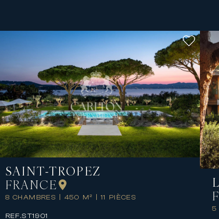
SAINT-TROPEZ
FRANCE
8 CHAMBRES
|
450 M²
|
11 PIÈCES
5
REF.
ST1901