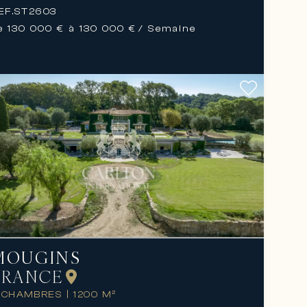
EF.
ST2603
e 130 000 € à 130 000 €
/ Semaine
MOUGINS
FRANCE
 CHAMBRES
|
1200 M²