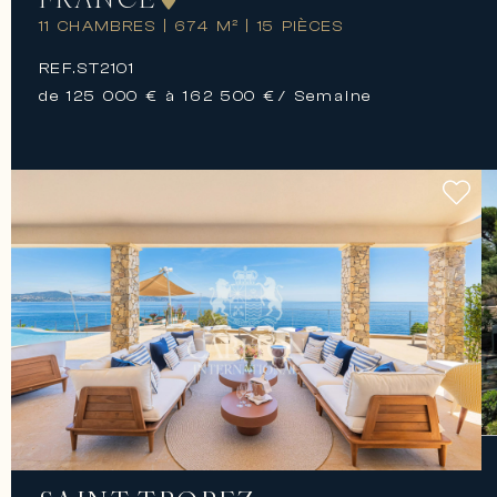
11 CHAMBRES
|
674 M²
|
15 PIÈCES
REF.
ST2101
de 125 000 € à 162 500 €
/ Semaine