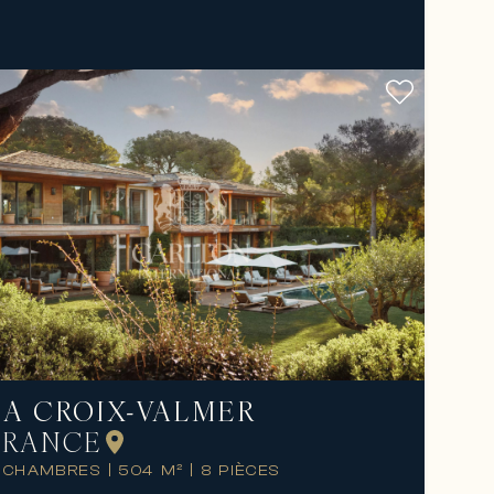
LA CROIX-VALMER
FRANCE
 CHAMBRES
|
504 M²
|
8 PIÈCES