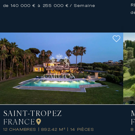
R
de 140 000 € à 255 000 €
/ Semaine
d
SAINT-TROPEZ
FRANCE
12 CHAMBRES
|
892.42 M²
|
14 PIÈCES
8