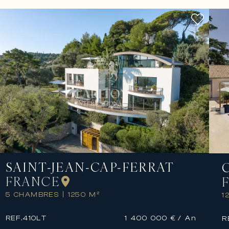
SAINT-JEAN-CAP-FERRAT
FRANCE
5 CHAMBRES
|
1250 M²
1
REF.
410LT
1 400 000 €
/ An
R