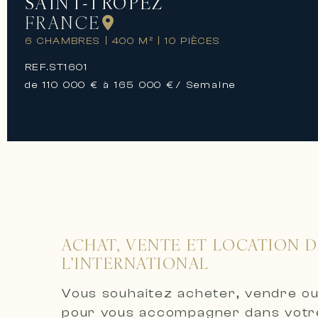
SAINT-TROPEZ
FRANCE
6 CHAMBRES
|
400 M²
|
10 PIÈCES
REF.
ST1601
de 110 000 € à 165 000 €
/ Semaine
ACHAT, VENTE ET LOCATION D
L’INTERNATIONAL
Vous souhaitez acheter, vendre ou
pour vous accompagner dans votre