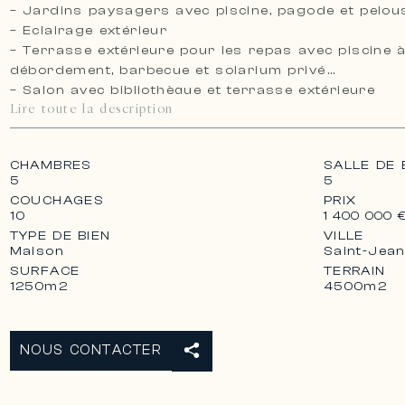
– Jardins paysagers avec piscine, pagode et pelou
– Eclairage extérieur
– Terrasse extérieure pour les repas avec piscine 
débordement, barbecue et solarium privé
– Salon avec bibliothèque et terrasse extérieure
Lire toute la description
– salle à manger avec cuisine ouverte et bar pour le
déjeuner
– Terrasse semi-circulaire aménagée en salle à ma
CHAMBRES
SALLE DE 
– Bar et deuxième salon avec terrasse
5
5
– Bureau entièrement équipé
COUCHAGES
PRIX
– Espace fitness extérieur
10
1 400 000 
– Hammam
TYPE DE BIEN
VILLE
– Jacuzzi
Maison
Saint-Jea
– Home cinéma
SURFACE
TERRAIN
1250m2
4500m2
– Climatisation
– Télévision par satellite
– Internet haute débit sans fil
– Système audio Sonos
NOUS CONTACTER
– Vaste bibliothèque de livres, de musique et de fil
– Garage pour six voitures et parking supplémenta