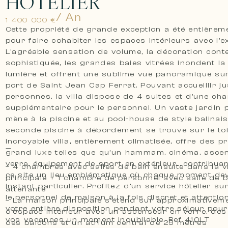
HÔTELIER
/ An
1 400 000 €
Cette propriété de grande exception a été entièrem
pour faire cohabiter les espaces intérieurs avec l’ex
L’agréable sensation de volume, la décoration con
sophistiquée, les grandes baies vitrées inondent la 
lumière et offrent une sublime vue panoramique sur
port de Saint Jean Cap Ferrat. Pouvant accueillir ju
personnes, la villa dispose de 4 suites et d’une chambre
supplémentaire pour le personnel. Un vaste jardin
mène à la piscine et au pool-house de style balinai
seconde piscine à débordement se trouve sur le toi
incroyable villa, entièrement climatisée, offre des p
—
grand luxe telles que qu’un hammam, cinéma, asce
verre, équipement de sport en extérieur….contribuan
– 4 chambres avec salles de bain ensuite dans la vi
ce site un lieu emblématique où chaque moment dev
principale + 1 chambre de personnel avec salle de b
instant particulier. Profitez d’un service hôtelier s
attenante
le personnel de maison à la fois discret et attentio
– La maison principale s’étend sur approximativem
votre entière disposition pendant votre séjour pour
d’espace intérieur avec un ascenseur en verre, des
vos vacances un moment inoubliable. Ref 410LT
des balcons et un atrium central de 25 mètres