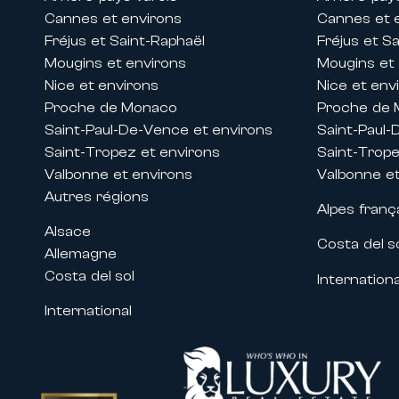
Cannes et environs
Cannes et 
• Le Festival de Cannes
Fréjus et Saint-Raphaël
Fréjus et S
• Le MIPIM
Mougins et environs
Mougins et
• Le Cannes Lions
Nice et environs
Nice et env
• Le MIPCOM
Proche de Monaco
Proche de
• Le Cannes Yachting Festival
Saint-Paul-De-Vence et environs
Saint-Paul-
• Les nombreux congrès et événeme
Saint-Tropez et environs
Saint-Trope
Nos propriétés situées à proximité 
Valbonne et environs
Valbonne et
professionnels et aux entreprises
Autres régions
Alpes franç
besoins.
Alsace
Costa del s
Un accompagnement sur mesure po
Allemagne
Louer une propriété avec Carlton I
Costa del sol
Internationa
accompagnement haut de gamme afi
International
Nos équipes vous accompagnent da
services exclusifs:
• Organisation de votre séjour su
• Accueil personnalisé dans votre 