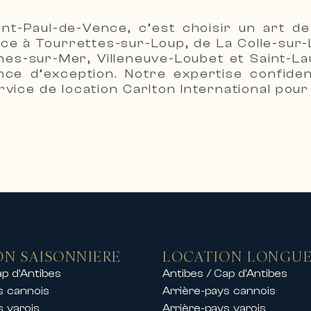
lement une sélection exclusive de location
nt-Paul-de-Vence, c’est choisir un art d
es plus prisées.
nce à Tourrettes-sur-Loup, de La Colle-sur
s des locations de prestige comprenant :
es-sur-Mer, Villeneuve-Loubet et Saint-La
e d’exception. Notre expertise confident
 mer
rvice de location Carlton International pour
aines sécurisés
centre-ville ou en bord de mer
es plages, ports et golfs
s locations de chalets de luxe dans les plu
 exclusif à la montagne dans un cadre exce
amille, un séjour entre amis ou un événeme
t de gamme.
festivals de Cannes
e sur la Côte d’Azur, Carlton Internationa
ON SAISONNIERE
LOCATION LONGUE
nationaux organisés à Cannes.
ap d’Antibes
Antibes / Cap d’Antibes
partements et de villas de prestige pendan
s cannois
Arrière-pays cannois
s varois
Arrière-pays varois