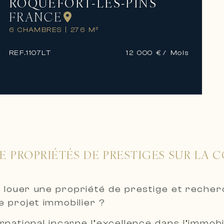
ROQUEFORT-LES-PINS
FRANCE
6 CHAMBRES
|
276 M²
REF.
1107LT
12 000 €
/ Mois
E PROPRIÉTÉS DE PRESTIGES SUR LA C
 louer une propriété de prestige et reche
 projet immobilier ?
ernational incarne l’excellence dans l’immo