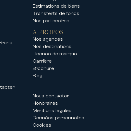
Estimations de biens
Transferts de fonds
Nos partenaires
A PROPOS
Nos agences
virons
s
Nos destinations
Licence de marque
s des Festivals permettent aux
Carrière
g parfaitement adapté à leurs
Brochure
Blog
tacter
personnalisé et d’un
Nous contacter
Honoraires
ent également proposer des
Mentions légales
Données personnelles
Cookies