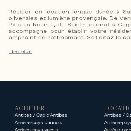
Carlton International propose éga
Résider en location longue durée à Sai
d’exception dans les destinations l
oliveraies et lumière provençale. De Ve
Sur la Côte d’Azur, nous proposon
Pins au Rouret, de Saint-Jeannet à Cagn
accompagne pour établir votre résidenc
• Villas de luxe avec piscine et vue
empreint de raffinement. Sollicitez le se
• Propriétés privées dans des dom
• Appartements haut de gamme en 
Lire plus
• Résidences d’exception proches d
Nos équipes proposent également de
permettant de profiter d’un séjour
Que ce soit pour des vacances en f
confort, élégance et services hau
Locations pendant les congrès et 
Grâce à son implantation historiqu
ACHETER
LOCATI
lors des grands événements inter
Antibes / Cap d’Antibes
Antibes / C
Nous proposons des locations d’ap
Arrière-pays cannois
Arrière-pay
Arrière-pays varois
Arrière-pay
festivals tels que :