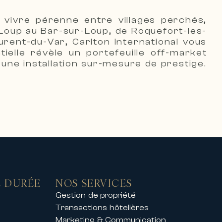
s haut de gamme pour des séjours
e vivre pérenne entre villages perchés,
-Loup au Bar-sur-Loup, de Roquefort-les-
urent-du-Var, Carlton International vous
ielle révèle un portefeuille off-market
 une installation sur-mesure de prestige.
s belles stations de ski,
ptionnel.
nt privé, nos propriétés offrent
l accompagne également ses clients
 DURÉE
NOS SERVICES
Gestion de propriété
t les principaux congrès et
Transactions hôtelières
Marketing & Communication