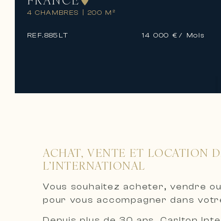
4 CHAMBRES
|
200 M²
REF.
885LT
14 000 €
/ Mois
ACHAT, VENTE ET LOCATION D
L’INTERNATIONAL
Vous souhaitez acheter, vendre ou
pour vous accompagner dans votre
Depuis plus de 30 ans, Carlton Int