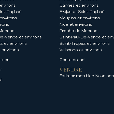
environs
Cannes et environs
aint-Raphaël
Fréjus et Saint-Raphaël
 environs
Mougins et environs
irons
Nice et environs
 Monaco
Proche de Monaco
De-Vence et environs
Saint-Paul-De-Vence et en
nts professionnels du Palais des Festival
z et environs
Saint-Tropez et environs
du centre-ville, de la Croisette et du Palai
 environs
Valbonne et environs
 de bénéficier d’un hébergement de standin
aises
Costa del sol
VENDRE
ol
ur votre séjour
Estimer mon bien
Nous con
nternational, c’est bénéficier d’un service 
l
n de vous offrir une expérience unique.
ns l’organisation de votre séjour et peuv
r mesure
propriété