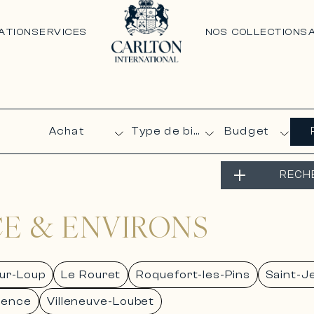
ATION
SERVICES
NOS COLLECTIONS
Budget
RECH
CE & ENVIRONS
sur-Loup
Le Rouret
Roquefort-les-Pins
Saint-J
Vence
Villeneuve-Loubet