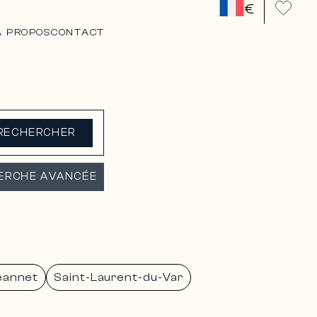
€
A PROPOS
CONTACT
RECHERCHER
ERCHE AVANCÉE
eannet
Saint-Laurent-du-Var