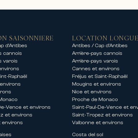
es plus prisées.
s des locations de prestige comprenant :
 mer
aines sécurisés
ON SAISONNIERE
LOCATION LONGUE
centre-ville ou en bord de mer
ap d’Antibes
Antibes / Cap d’Antibes
es plages, ports et golfs
s cannois
Arrière-pays cannois
s locations de chalets de luxe dans les plu
s varois
Arrière-pays varois
 exclusif à la montagne dans un cadre exce
environs
Cannes et environs
amille, un séjour entre amis ou un événeme
aint-Raphaël
Fréjus et Saint-Raphaël
t de gamme.
 environs
Mougins et environs
irons
Nice et environs
festivals de Cannes
 Monaco
Proche de Monaco
e sur la Côte d’Azur, Carlton Internationa
De-Vence et environs
Saint-Paul-De-Vence et en
nationaux organisés à Cannes.
z et environs
Saint-Tropez et environs
partements et de villas de prestige pendan
 environs
Valbonne et environs
aises
Costa del sol