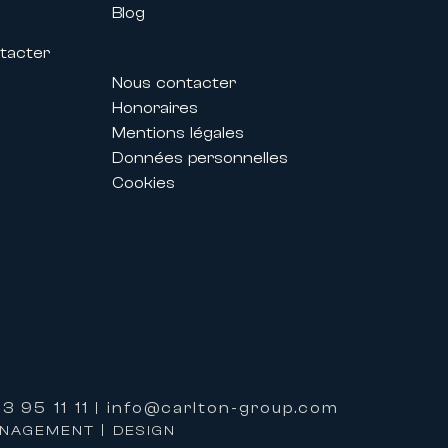
Blog
tacter
Nous contacter
Honoraires
s
Mentions légales
s des Festivals permettent aux
Données personnelles
g parfaitement adapté à leurs
Cookies
personnalisé et d’un
ent également proposer des
3 95 11 11
info@carlton-group.com
|
ANAGEMENT | DESIGN