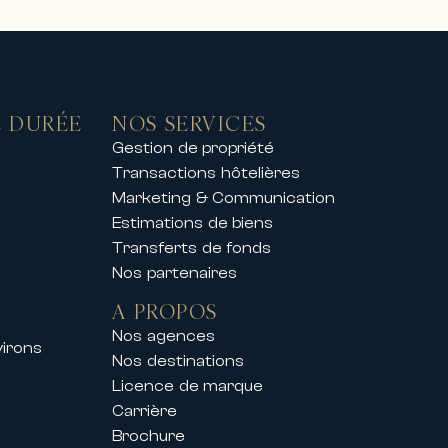
 DURÉE
NOS SERVICES
Gestion de propriété
Transactions hôtelières
s belles stations de ski,
Marketing & Communication
ptionnel.
Estimations de biens
nt privé, nos propriétés offrent
Transferts de fonds
Nos partenaires
A PROPOS
l accompagne également ses clients
Nos agences
virons
Nos destinations
Licence de marque
t les principaux congrès et
Carrière
Brochure