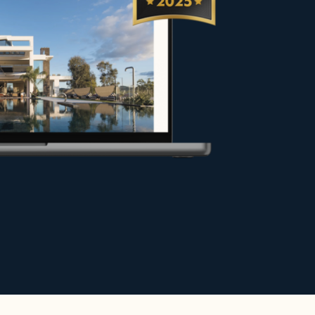
 vendeurs et propriétaires dans
ns les meilleures conditions ou
 pour valoriser votre projet.
 site.
s haut de gamme pour des séjours