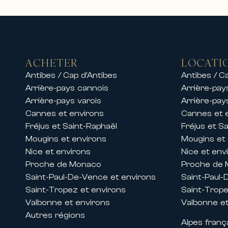
d’exception dans les destinations l
Sur la Côte d’Azur, nous proposon
• Villas de luxe avec piscine et vue
• Propriétés privées dans des dom
ACHETER
LOCATI
• Appartements haut de gamme en 
Antibes / Cap d’Antibes
Antibes / C
• Résidences d’exception proches d
Arrière-pays cannois
Arrière-pay
Nos équipes proposent également de
Arrière-pays varois
Arrière-pay
permettant de profiter d’un séjour
Cannes et environs
Cannes et 
Que ce soit pour des vacances en f
Fréjus et Saint-Raphaël
Fréjus et S
confort, élégance et services hau
Mougins et environs
Mougins et
Nice et environs
Nice et env
Locations pendant les congrès et 
Proche de Monaco
Proche de
Grâce à son implantation historiqu
Saint-Paul-De-Vence et environs
Saint-Paul-
lors des grands événements inter
Saint-Tropez et environs
Saint-Trope
Nous proposons des locations d’ap
Valbonne et environs
Valbonne et
festivals tels que :
Autres régions
Alpes franç
• Le Festival de Cannes