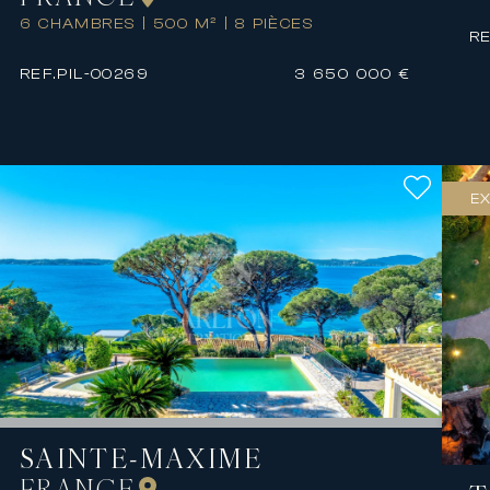
6 CHAMBRES
|
500 M²
|
8 PIÈCES
RE
REF.
PIL-00269
3 650 000 €
EX
SAINTE-MAXIME
FRANCE