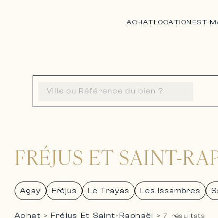
ACHAT
LOCATION
ESTIM
FRÉJUS ET SAINT-R
Agay
Fréjus
Le Trayas
Les Issambres
S
Achat
Fréjus Et Saint-Raphaël
>
>
7 résultats