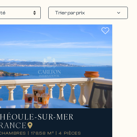
Trier par prix
HÉOULE-SUR-MER
RANCE
 CHAMBRES
|
178.58 M²
|
4 PIÈCES