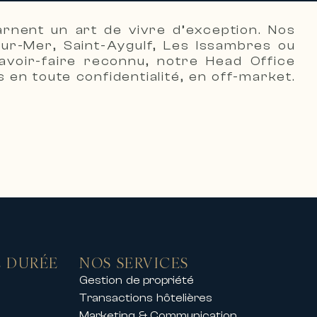
s haut de gamme pour des séjours
arnent un art de vivre d’exception. Nos
ur-Mer, Saint-Aygulf, Les Issambres ou
avoir-faire reconnu, notre Head Office
 en toute confidentialité, en off-market.
s belles stations de ski,
ptionnel.
nt privé, nos propriétés offrent
l accompagne également ses clients
 DURÉE
NOS SERVICES
Gestion de propriété
t les principaux congrès et
Transactions hôtelières
Marketing & Communication