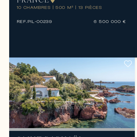
10 CHAMBRES
|
500 M²
|
13 PIÈCES
REF.
PIL-00239
6 500 000 €