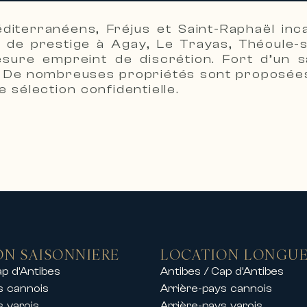
 chalets de luxe
lement une sélection exclusive de location
diterranéens, Fréjus et Saint-Raphaël inc
es plus prisées.
 de prestige à Agay, Le Trayas, Théoule-s
s des locations de prestige comprenant :
sure empreint de discrétion. Fort d’un s
n. De nombreuses propriétés sont proposées
 mer
 sélection confidentielle.
aines sécurisés
centre-ville ou en bord de mer
es plages, ports et golfs
s locations de chalets de luxe dans les plu
 exclusif à la montagne dans un cadre exce
amille, un séjour entre amis ou un événeme
t de gamme.
festivals de Cannes
e sur la Côte d’Azur, Carlton Internationa
ON SAISONNIERE
LOCATION LONGUE
nationaux organisés à Cannes.
ap d’Antibes
Antibes / Cap d’Antibes
partements et de villas de prestige pendan
s cannois
Arrière-pays cannois
s varois
Arrière-pays varois