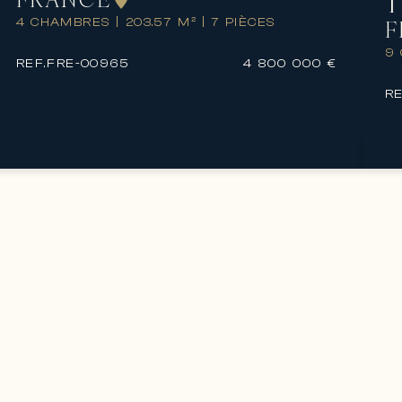
T
4 CHAMBRES
|
203.57 M²
|
7 PIÈCES
F
9
REF.
FRE-00965
4 800 000 €
RE