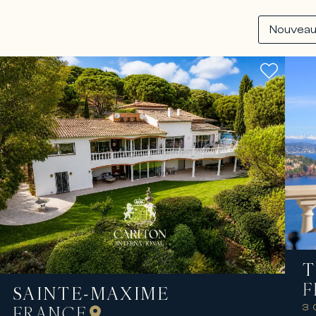
T
F
SAINTE-MAXIME
3
FRANCE