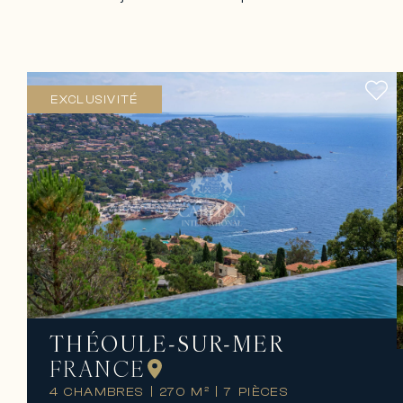
EXCLUSIVITÉ
THÉOULE-SUR-MER
FRANCE
4 CHAMBRES
|
270 M²
|
7 PIÈCES