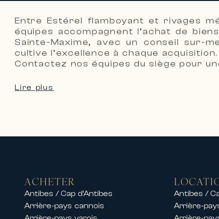
Location de villas, appartements et
Carlton International propose éga
Entre Estérel flamboyant et rivages mé
d’exception dans les destinations l
équipes accompagnent l’achat de biens
Sur la Côte d’Azur, nous proposon
Sainte-Maxime, avec un conseil sur-me
cultive l’excellence à chaque acquisitio
• Villas de luxe avec piscine et vue
Contactez nos équipes du siège pour une
• Propriétés privées dans des dom
• Appartements haut de gamme en 
Lire plus
• Résidences d’exception proches d
Nos équipes proposent également de
permettant de profiter d’un séjour
Que ce soit pour des vacances en f
confort, élégance et services hau
Locations pendant les congrès et 
Grâce à son implantation historiqu
ACHETER
LOCATI
lors des grands événements inter
Antibes / Cap d’Antibes
Antibes / C
Nous proposons des locations d’ap
Arrière-pays cannois
Arrière-pay
Arrière-pays varois
Arrière-pay
festivals tels que :