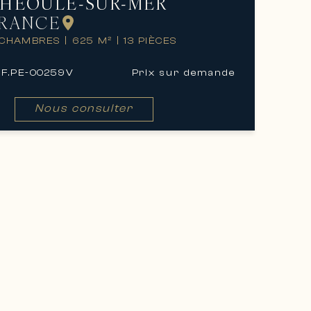
HÉOULE-SUR-MER
RANCE
 CHAMBRES
|
625 M²
|
13 PIÈCES
F.
PE-00259V
Prix ​​sur demande
Nous consulter