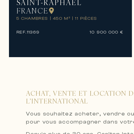
SAINT-RAPHAËL
FRANCE
5 CHAMBRES
|
450 M²
|
11 PIÈCES
REF.
11369
10 900 000 €
ACHAT, VENTE ET LOCATION D
L’INTERNATIONAL
Vous souhaitez acheter, vendre ou
pour vous accompagner dans votre