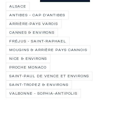
ma
ALSACE
Be
di
ANTIBES - CAP D’ANTIBES
Wä
ARRIÈRE-PAYS VAROIS
kr
CANNES & ENVIRONS
S
s
FRÉJUS - SAINT-RAPHAEL
id
MOUGINS & ARRIÈRE PAYS CANNOIS
Re
NICE & ENVIRONS
Na
Sp
PROCHE MONACO
u
SAINT-PAUL DE VENCE ET ENVIRONS
Ru
SAINT-TROPEZ & ENVIRONS
W
Ch
VALBONNE - SOPHIA-ANTIPOLIS
H
tr
C
m
Ko
ve