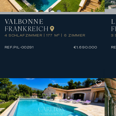
VALBONNE
L
FRANKREICH
F
4 SCHLAFZIMMER
|
177 M²
|
6 ZIMMER
3
REF.
PIL-00291
€1.690.000
RE