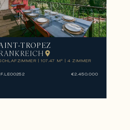
AINT-TROPEZ
RANKREICH
 SCHLAFZIMMER
|
107.47 M²
|
4 ZIMMER
F.
LE00252
€2.450.000