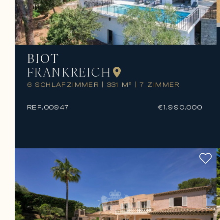
BIOT
FRANKREICH
6 SCHLAFZIMMER
|
331 M²
|
7 ZIMMER
REF.
00947
€1.990.000