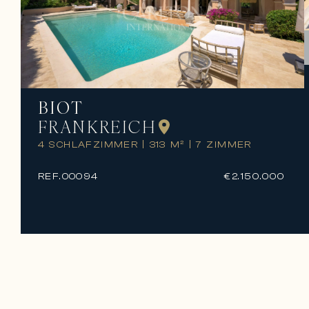
BIOT
FRANKREICH
4 SCHLAFZIMMER
|
313 M²
|
7 ZIMMER
REF.
00094
€2.150.000