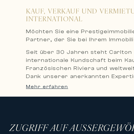
KAUF, VERKAUF UND VERMIET
INTERNATIONAL
Möchten Sie eine Prestigeimmobil
Partner, der Sie bei Ihrem Immobil
Seit über 30 Jahren steht Carlton 
internationale Kundschaft beim Ka
Französischen Riviera und weltweit
Dank unserer anerkannten Expertis
diskrete und maßgeschneiderte Bet
Mehr erfahren
Eine exklusive Auswahl an Luxusim
Carlton International bietet eine 
hochwertige Apartments, private
Destinationen.
ZUGRIFF AUF AUSSERGEWÖ
Unser Immobilienportfolio umfasst