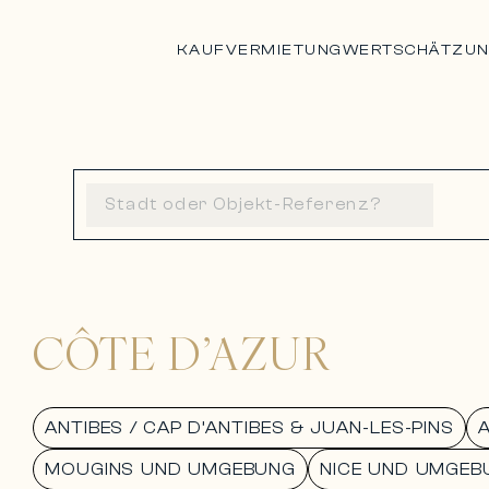
KAUF
VERMIETUNG
WERTSCHÄTZU
CÔTE D’AZUR
ANTIBES / CAP D’ANTIBES & JUAN-LES-PINS
MOUGINS UND UMGEBUNG
NICE UND UMGEB