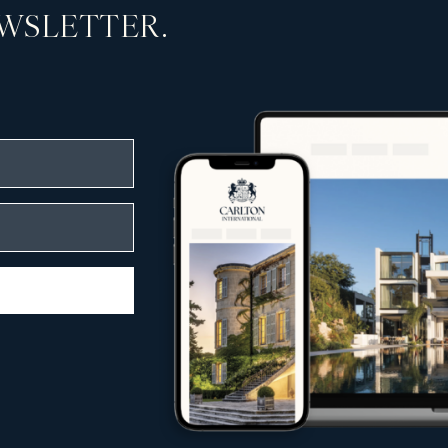
WSLETTER.
rekt am Meer
miumlagen
editerraner Landschaften
sphäre und Ruhe bieten
ch Lage, Architektur und einzigartigem Cha
n Kundschaft gerecht zu werden.
enkompetenz
leitet Carlton International Käufer, Verkäu
immobilienmarkt
aus Käufern, Investoren und Mietern
 jeder Phase
internationaler Märkte