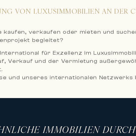
UNG VON LUXUSIMMOBILIEN AN DER 
ie kaufen, verkaufen oder mieten und such
ienprojekt begleitet?
International für Exzellenz im Luxusimmobil
uf, Verkauf und der Vermietung außergewöh
.
e und unseres internationalen Netzwerks b
reuung, um Ihre ambitioniertesten Immobil
mobilien
sorgfältig ausgewählte Auswahl an Prestigei
 Anwesen und außergewöhnliche Residenzen
HNLICHE IMMOBILIEN DURC
: