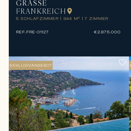
GRASSE
FRANKREICH
5 SCHLAFZIMMER
|
344 M²
|
7 ZIMMER
REF.
FRE-01127
€2.875.000
EXKLUSIVANGEBOT