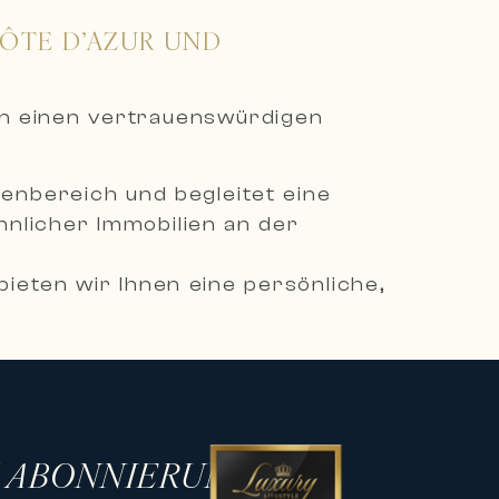
CÔTE D’AZUR UND
en einen vertrauenswürdigen
ienbereich und begleitet eine
nlicher Immobilien an der
ieten wir Ihnen eine persönliche,
ienprojekte zu verwirklichen.
mmobilien, darunter moderne Villen,
 in den begehrtesten
H ABONNIERUNG