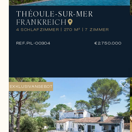
THÉOULE-SUR-MER
FRANKREICH
4 SCHLAFZIMMER
|
270 M²
|
7 ZIMMER
REF.
PIL-00304
€2.750.000
EXKLUSIVANGEBOT