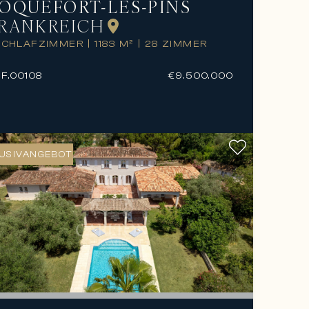
OQUEFORT-LES-PINS
RANKREICH
 SCHLAFZIMMER
|
1183 M²
|
28 ZIMMER
F.
00108
€9.500.000
USIVANGEBOT