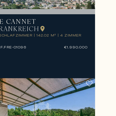
E CANNET
RANKREICH
 SCHLAFZIMMER
|
142.02 M²
|
4 ZIMMER
F.
FRE-01096
€1.990.000