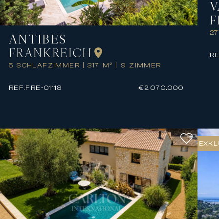
V
F
27
ANTIBES
FRANKREICH
RE
5 SCHLAFZIMMER
|
317 M²
|
9 ZIMMER
REF.
FRE-01118
€2.070.000
EXKL