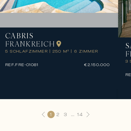
CABRIS
FRANKREICH
S
5 SCHLAFZIMMER
|
250 M²
|
6 ZIMMER
F
3
REF.
FRE-01081
€2.150.000
RE
1
2
3
...
14