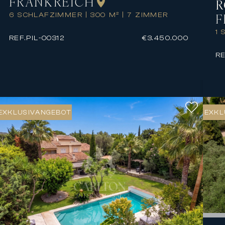
FRANKREICH
R
F
6 SCHLAFZIMMER
|
300 M²
|
7 ZIMMER
1
REF.
PIL-00312
€3.450.000
RE
EXKLUSIVANGEBOT
EXKL