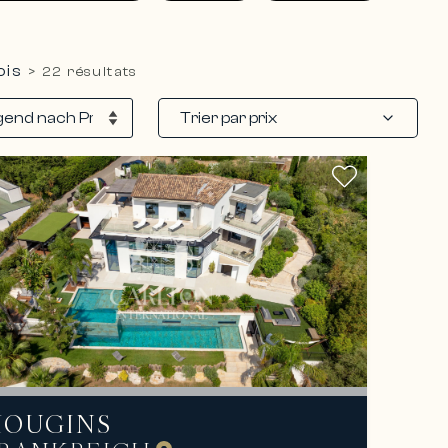
ois
>
22 résultats
Trier par prix
OUGINS