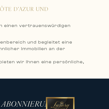
CÔTE D’AZUR UND
en einen vertrauenswürdigen
ienbereich und begleitet eine
nlicher Immobilien an der
ieten wir Ihnen eine persönliche,
ienprojekte zu verwirklichen.
mmobilien, darunter moderne Villen,
 in den begehrtesten
H ABONNIERUNG