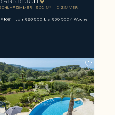
RANKREICH
 SCHLAFZIMMER
|
500 M²
|
10 ZIMMER
F.
1081
von €26.500 bis €50.000
/ Woche