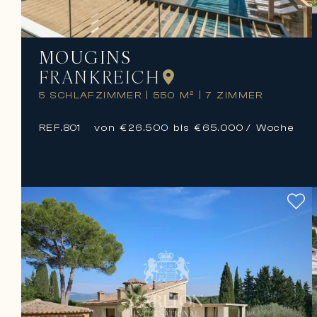
MOUGINS
FRANKREICH
5 SCHLAFZIMMER
|
550 M²
|
7 ZIMMER
REF.
801
von €26.500 bis €65.000
/ Woche