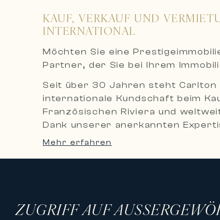
KAUF, VERKAUF UND VERMIET
INTERNATIONAL
Möchten Sie eine Prestigeimmobil
Partner, der Sie bei Ihrem Immobil
Seit über 30 Jahren steht Carlton 
internationale Kundschaft beim Ka
Französischen Riviera und weltweit
Dank unserer anerkannten Expertis
diskrete und maßgeschneiderte Bet
Mehr erfahren
Eine exklusive Auswahl an Luxusim
Carlton International bietet eine 
hochwertige Apartments, private
Destinationen.
ZUGRIFF AUF AUSSERGEWÖ
Unser Immobilienportfolio umfasst