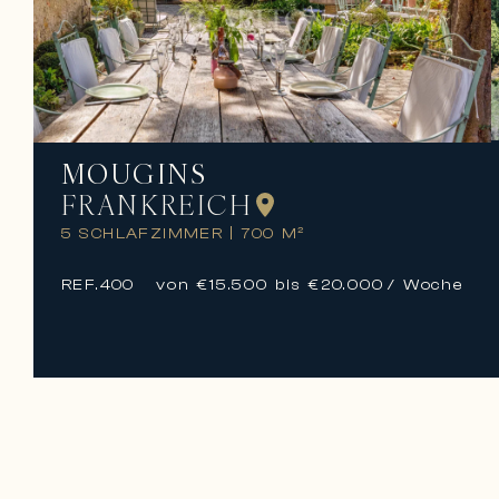
MOUGINS
FRANKREICH
5 SCHLAFZIMMER
|
700 M²
REF.
400
von €15.500 bis €20.000
/ Woche