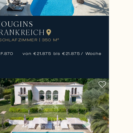
OUGINS
RANKREICH
 SCHLAFZIMMER
|
350 M²
F.
870
von €21.875 bis €21.875
/ Woche