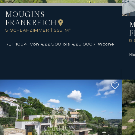
MOUGINS
FRANKREICH
M
F
5 SCHLAFZIMMER
|
335 M²
5
REF.
1094
von €22.500 bis €25.000
/ Woche
RE