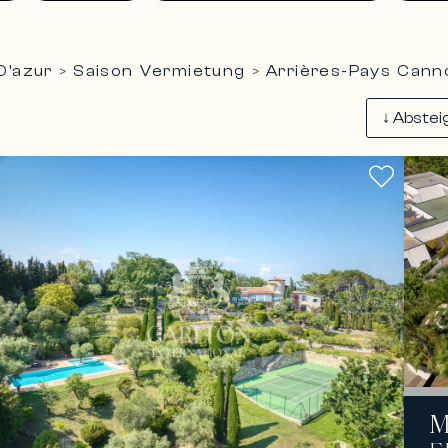
D’azur
Saison Vermietung
Arrières-Pays Cann
>
>
M