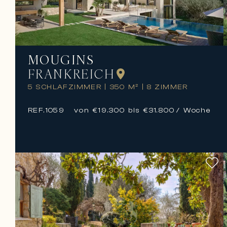
MOUGINS
FRANKREICH
5 SCHLAFZIMMER
|
350 M²
|
8 ZIMMER
REF.
1059
von €19.300 bis €31.800
/ Woche