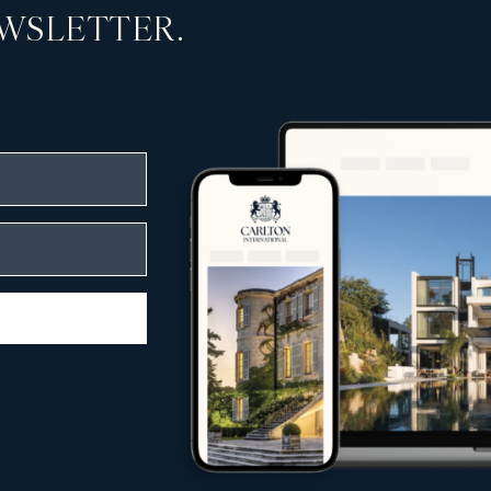
WSLETTER.
rekt am Meer
miumlagen
editerraner Landschaften
sphäre und Ruhe bieten
ch Lage, Architektur und einzigartigem Cha
n Kundschaft gerecht zu werden.
enkompetenz
leitet Carlton International Käufer, Verkäu
immobilienmarkt
aus Käufern, Investoren und Mietern
 jeder Phase
internationaler Märkte