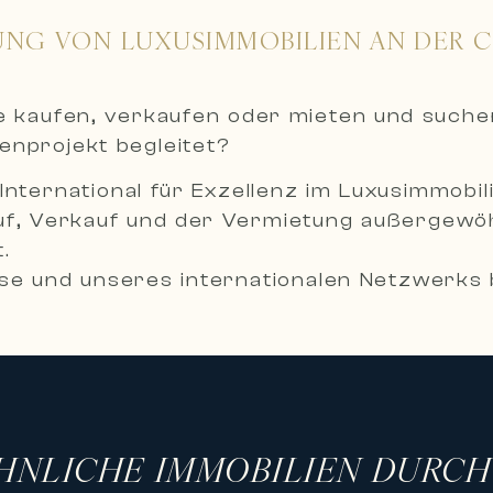
UNG VON LUXUSIMMOBILIEN AN DER 
ie kaufen, verkaufen oder mieten und such
ienprojekt begleitet?
International für Exzellenz im Luxusimmobil
uf, Verkauf und der Vermietung außergewöh
.
e und unseres internationalen Netzwerks b
reuung, um Ihre ambitioniertesten Immobil
mobilien
sorgfältig ausgewählte Auswahl an Prestigei
 Anwesen und außergewöhnliche Residenzen
HNLICHE IMMOBILIEN DURC
: