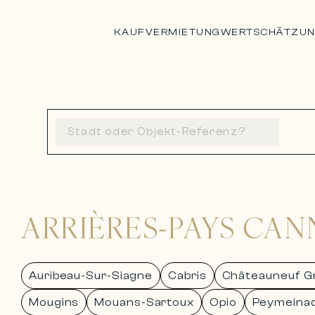
KAUF
VERMIETUNG
WERTSCHÄTZU
ARRIÈRES-PAYS CAN
Auribeau-Sur-Siagne
Cabris
Châteauneuf G
Mougins
Mouans-Sartoux
Opio
Peymeina