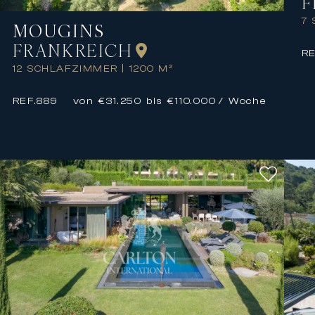
F
7
MOUGINS
FRANKREICH
RE
12 SCHLAFZIMMER
|
1200 M²
REF.
889
von €31.250 bis €110.000
/ Woche