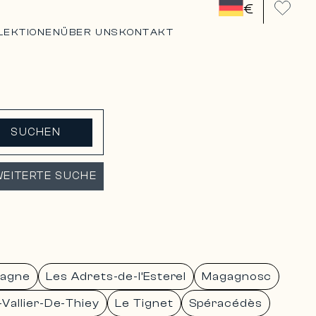
€
LEKTIONEN
ÜBER UNS
KONTAKT
SUCHEN
EITERTE SUCHE
iagne
Les Adrets-de-l’Esterel
Magagnosc
-Vallier-De-Thiey
Le Tignet
Spéracédès