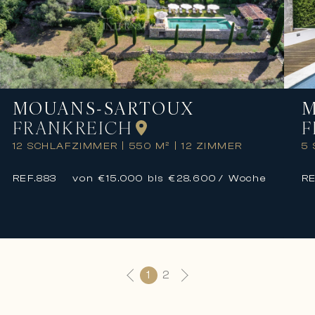
MOUANS-SARTOUX
M
FRANKREICH
F
12 SCHLAFZIMMER
|
550 M²
|
12 ZIMMER
5
REF.
883
von €15.000 bis €28.600
/ Woche
RE
1
2