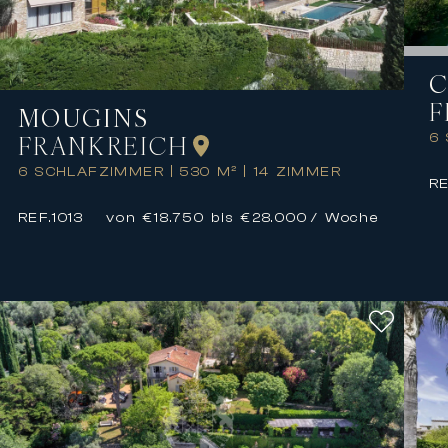
C
F
MOUGINS
FRANKREICH
6
6 SCHLAFZIMMER
|
530 M²
|
14 ZIMMER
RE
REF.
1013
von €18.750 bis €28.000
/ Woche