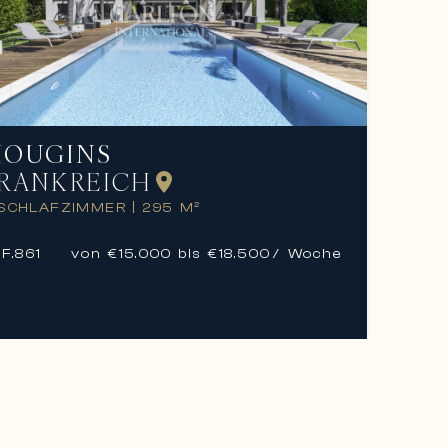
OUGINS
RANKREICH
 SCHLAFZIMMER
|
295 M²
F.
861
von €15.000 bis €18.500
/ Woche