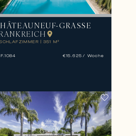
HÂTEAUNEUF-GRASSE
RANKREICH
 SCHLAFZIMMER
|
351 M²
F.
1084
€15.625
/ Woche