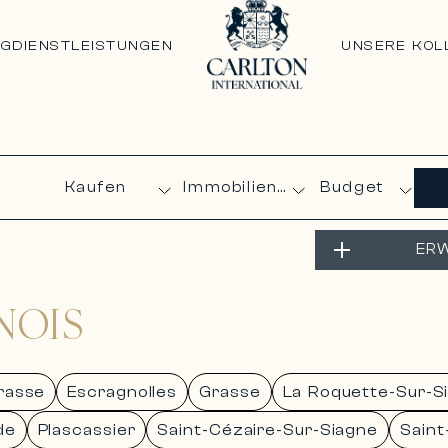
NG
DIENSTLEISTUNGEN
UNSERE KOL
Budget
ERW
NOIS
rasse
Escragnolles
Grasse
La Roquette-Sur-S
de
Plascassier
Saint-Cézaire-Sur-Siagne
Saint