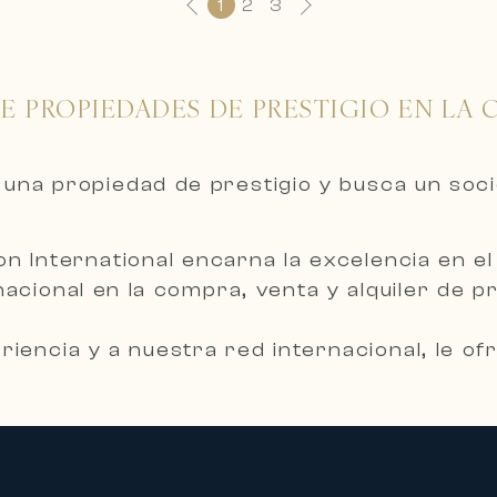
1
2
3
E PROPIEDADES DE PRESTIGIO EN LA C
 una propiedad de prestigio y busca un soc
 International encarna la excelencia en el s
acional en la compra, venta y alquiler de 
riencia y a nuestra red internacional, le
dida para hacer realidad sus proyectos inm
ades de lujo
 selección rigurosa de propiedades de presti
lta gama, propiedades privadas y residenc