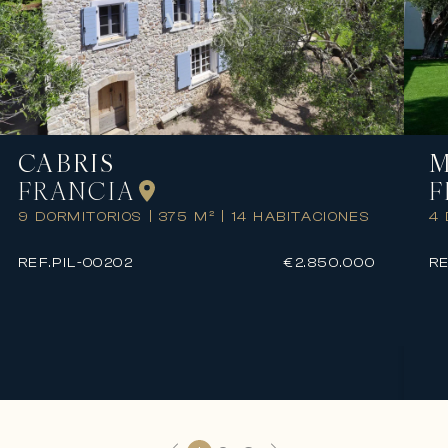
CABRIS
M
FRANCIA
F
9 DORMITORIOS
|
375 M²
|
14 HABITACIONES
4
REF.
PIL-00202
€2.850.000
RE