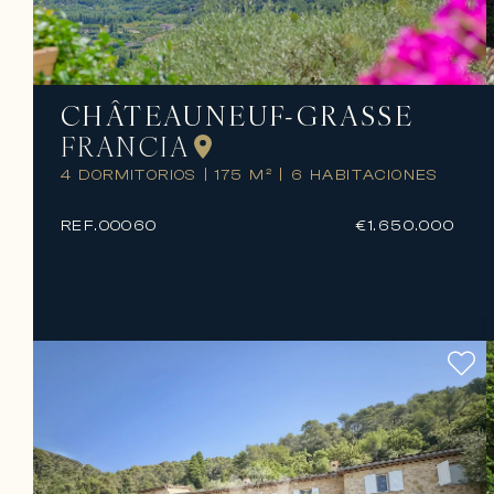
CHÂTEAUNEUF-GRASSE
FRANCIA
4 DORMITORIOS
|
175 M²
|
6 HABITACIONES
REF.
00060
€1.650.000