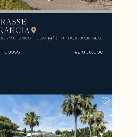
RASSE
RANCIA
 DORMITORIOS
|
500 M²
|
13 HABITACIONES
F.
00053
€2.990.000