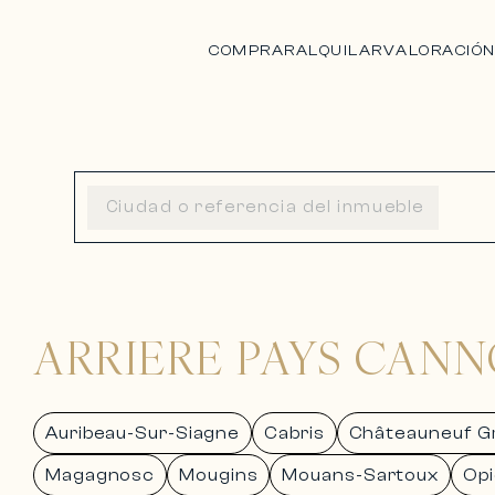
COMPRAR
ALQUILAR
VALORACIÓ
ARRIERE PAYS CANN
Auribeau-Sur-Siagne
Cabris
Châteauneuf G
Magagnosc
Mougins
Mouans-Sartoux
Opi