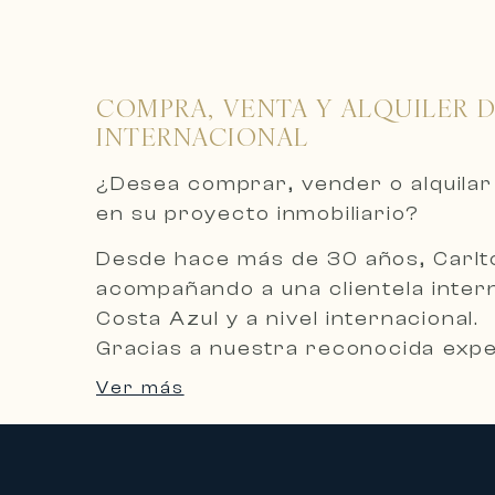
COMPRA, VENTA Y ALQUILER D
INTERNACIONAL
¿Desea comprar, vender o alquilar
en su proyecto inmobiliario?
Desde hace más de 30 años, Carlton
acompañando a una clientela intern
Costa Azul y a nivel internacional.
Gracias a nuestra reconocida expe
personalizado, confidencial y a me
Ver más
Una selección exclusiva de propied
Carlton International le ofrece una
contemporáneas, apartamentos de a