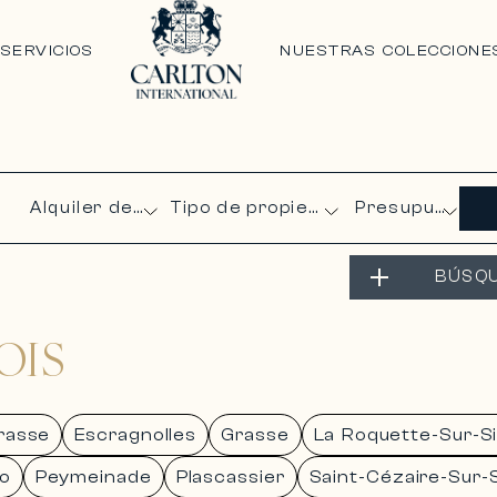
N
SERVICIOS
NUESTRAS COLECCIONE
Presupuesto
BÚSQ
OIS
rasse
Escragnolles
Grasse
La Roquette-Sur-S
o
Peymeinade
Plascassier
Saint-Cézaire-Sur-