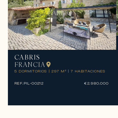
CABRIS
FRANCIA
5 DORMITORIOS
|
297 M²
|
7 HABITACIONES
REF.
PIL-00212
€2.980.000