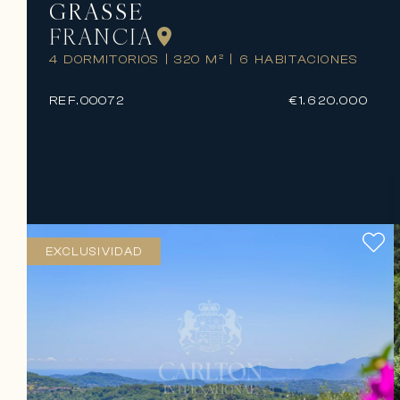
GRASSE
FRANCIA
4 DORMITORIOS
|
320 M²
|
6 HABITACIONES
REF.
00072
€1.620.000
EXCLUSIVIDAD