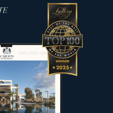
TE
y carácter único para satisfacer
res, vendedores y propietarios en