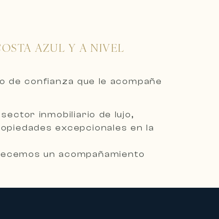
OSTA AZUL Y A NIVEL
io de confianza que le acompañe
ector inmobiliario de lujo,
propiedades excepcionales en la
 ofrecemos un acompañamiento
obiliarios más ambiciosos.
gio, que incluye villas
ias excepcionales situadas en los