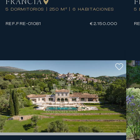
FRANCIA
F
5 DORMITORIOS
|
250 M²
|
6 HABITACIONES
5
REF.
FRE-01081
€2.150.000
RE