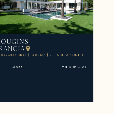
OUGINS
RANCIA
 DORMITORIOS
|
500 M²
|
7 HABITACIONES
F.
PIL-00201
€4.985.000