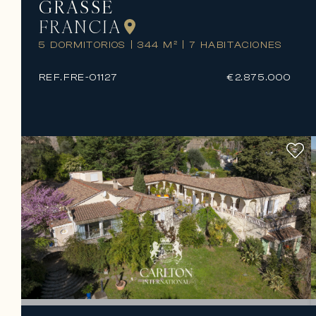
GRASSE
FRANCIA
5 DORMITORIOS
|
344 M²
|
7 HABITACIONES
REF.
FRE-01127
€2.875.000