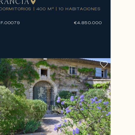
RANCIA
 DORMITORIOS
|
400 M²
|
10 HABITACIONES
F.
00079
€4.850.000