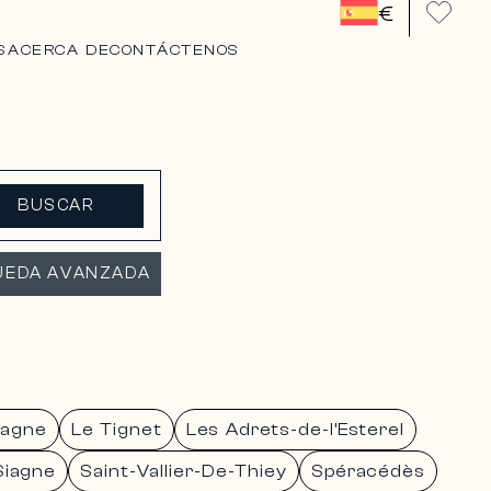
€
S
ACERCA DE
CONTÁCTENOS
BUSCAR
UEDA AVANZADA
iagne
Le Tignet
Les Adrets-de-l’Esterel
Siagne
Saint-Vallier-De-Thiey
Spéracédès