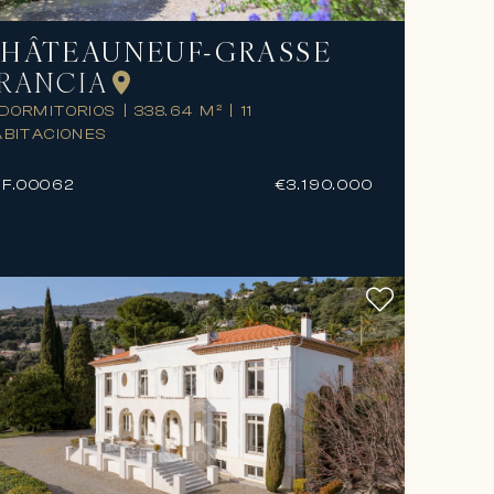
HÂTEAUNEUF-GRASSE
RANCIA
 DORMITORIOS
|
338.64 M²
|
11
ABITACIONES
F.
00062
€3.190.000