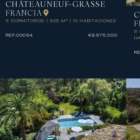
CHÂTEAUNEUF-GRASSE
FRANCIA
C
F
6 DORMITORIOS
|
625 M²
|
10 HABITACIONES
6
REF.
00064
€8.975.000
H
RE