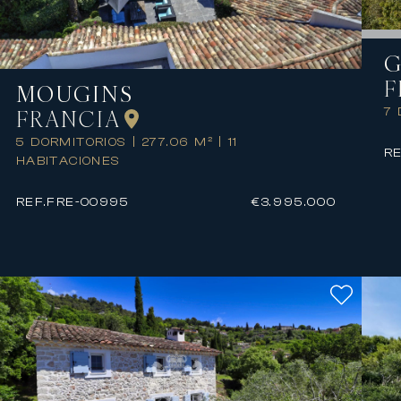
G
F
MOUGINS
FRANCIA
7
5 DORMITORIOS
|
277.06 M²
|
11
RE
HABITACIONES
REF.
FRE-00995
€3.995.000