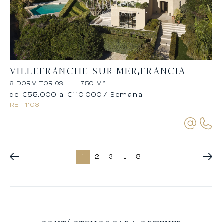
VILLEFRANCHE-SUR-MER
FRANCIA
6 DORMITORIOS
|
750 M²
de €55.000 a €110.000
/ Semana
REF.
1103
1
2
3
...
8