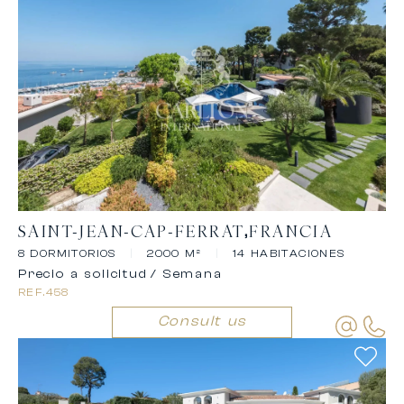
SAINT-JEAN-CAP-FERRAT
FRANCIA
8 DORMITORIOS
|
2000 M²
|
14 HABITACIONES
Precio a solicitud
/ Semana
REF.
458
Consult us