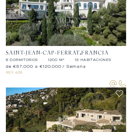
SAINT-JEAN-CAP-FERRAT
FRANCIA
8 DORMITORIOS
|
1200 M²
|
13 HABITACIONES
de €57.000 a €120.000
/ Semana
REF.
428