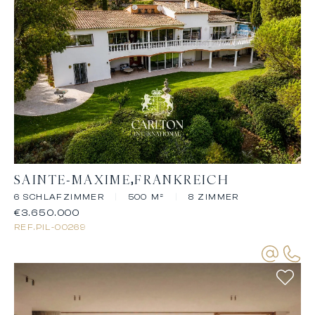
SAINTE-MAXIME
FRANKREICH
6 SCHLAFZIMMER
|
500 M²
|
8 ZIMMER
€3.650.000
REF.
PIL-00269