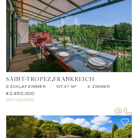
SAINT-TROPEZ
FRANKREICH
3 SCHLAFZIMMER
|
107.47 M²
|
4 ZIMMER
€2.450.000
REF.
LE00252