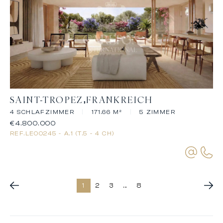
SAINT-TROPEZ
FRANKREICH
4 SCHLAFZIMMER
|
171.66 M²
|
5 ZIMMER
€4.800.000
REF.
LE00245 - A.1 (T.5 - 4 CH)
1
2
3
...
8