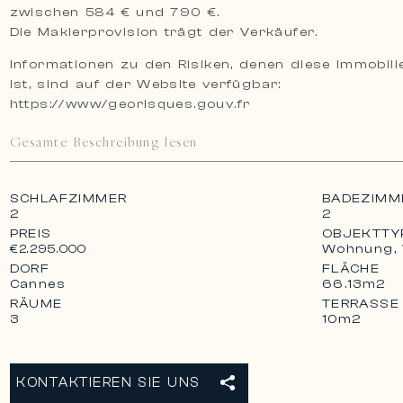
zwischen 584 € und 790 €.
Die Maklerprovision trägt der Verkäufer.
Informationen zu den Risiken, denen diese Immobil
ist, sind auf der Website verfügbar:
https://www/georisques.gouv.fr
Gesamte Beschreibung lesen
SCHLAFZIMMER
BADEZIMM
2
2
PREIS
OBJEKTTY
Wohnung,
€2.295.000
DORF
FLÄCHE
Cannes
66.13m2
RÄUME
TERRASSE
3
10m2
KONTAKTIEREN SIE UNS