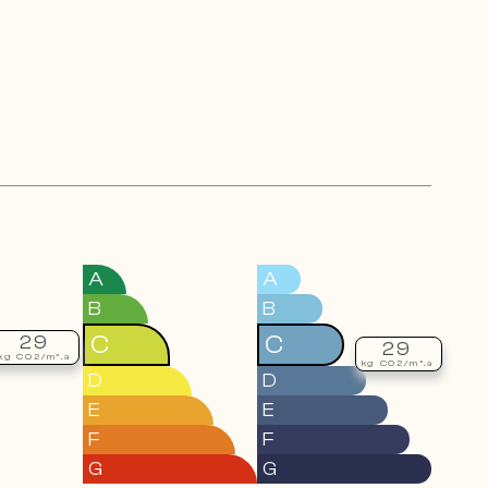
A
A
B
B
C
C
29
29
kg CO2/m².a
kg CO2/m².a
D
D
E
E
F
F
G
G