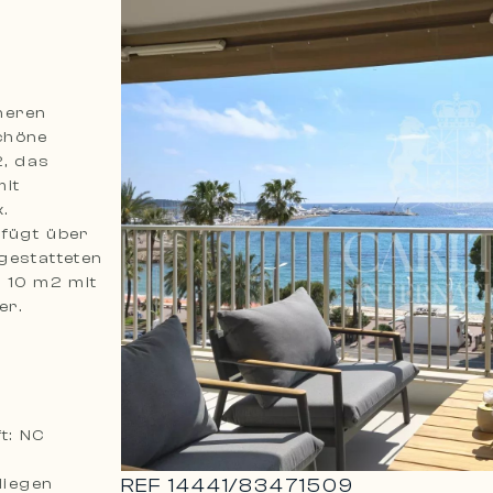
heren
chöne
, das
mit
.
rfügt über
gestatteten
a 10 m2 mit
er.
t: NC
liegen
REF
14441
/
83471509