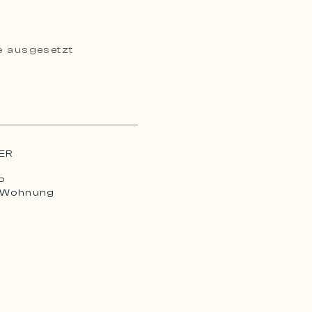
ie ausgesetzt
ER
P
 Wohnung