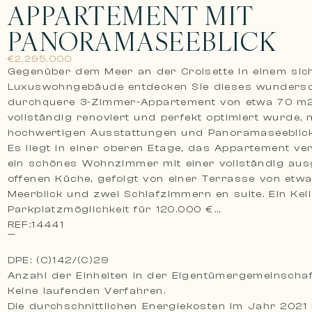
APPARTEMENT MIT
PANORAMASEEBLICK
€2.295.000
Gegenüber dem Meer an der Croisette in einem sic
Luxuswohngebäude entdecken Sie dieses wunders
durchquere 3-Zimmer-Appartement von etwa 70 m2
vollständig renoviert und perfekt optimiert wurde, 
hochwertigen Ausstattungen und Panoramaseeblick
Es liegt in einer oberen Etage, das Appartement ve
ein schönes Wohnzimmer mit einer vollständig aus
offenen Küche, gefolgt von einer Terrasse von etw
Meerblick und zwei Schlafzimmern en suite. Ein Kell
Parkplatzmöglichkeit für 120.000 €
REF:14441
—
DPE: (C)142/(C)29
Anzahl der Einheiten in der Eigentümergemeinschaf
Keine laufenden Verfahren.
Die durchschnittlichen Energiekosten im Jahr 2021 