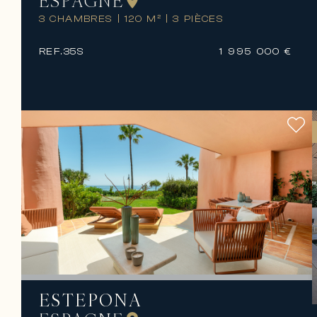
ESPAGNE
3 CHAMBRES
|
120 M²
|
3 PIÈCES
REF.
35S
1 995 000 €
ESTEPONA