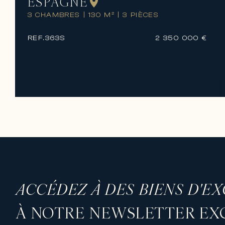
ESPAGNE
3 CHAMBRES
|
130 M²
|
3 PIÈCES
REF.
363S
2 350 000 €
ACCÉDEZ À DES BIENS D'E
À NOTRE NEWSLETTER EXC