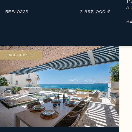
E
3
REF.
1022S
2 395 000 €
RE
EXCLUSIVITÉ