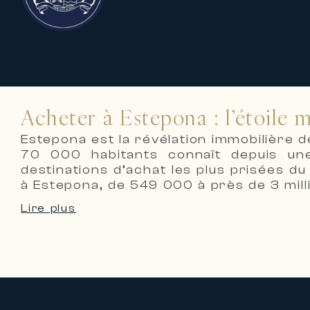
Acheter à Estepona : l’étoile m
Estepona est la révélation immobilière de
70 000 habitants connaît depuis une
destinations d’achat les plus prisées d
à Estepona, de 549 000 à près de 3 milli
Lire plus
Une renaissance urbaine sans précé
Estepona a mené l’un des programmes d
entièrement réhabilité : façades blanch
ciel ouvert, places piétonnes redessinée
mer bénéficie d’une promenade littora
repositionné Estepona comme une destin