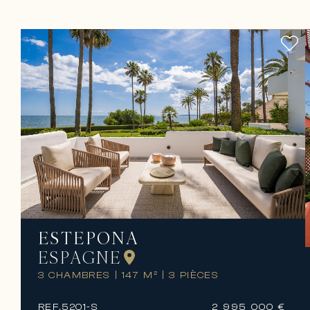
ESTEPONA
ESPAGNE
3 CHAMBRES
|
147 M²
|
3 PIÈCES
REF.
5201-S
2 995 000 €