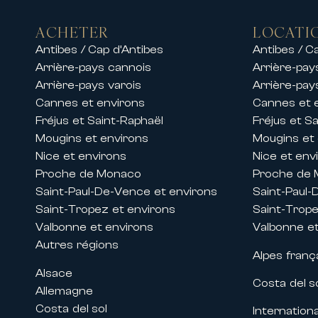
nord, français, allemands et scandinave
Le New Golden Mile : le corridor d
ACHETER
LOCATI
Antibes / Cap d’Antibes
Antibes / C
Le New Golden Mile désigne la bande 
Marbella. Ce secteur concentre les rés
Arrière-pays cannois
Arrière-pay
piscine à débordement, jardins tropic
Arrière-pays varois
Arrière-pay
développent des programmes alliant a
Cannes et environs
Cannes et 
sur le New Golden Mile que se trouvent
Fréjus et Saint-Raphaël
Fréjus et S
un rapport qualité-prestations-prix inéga
Mougins et environs
Mougins et
Un rapport qualité-prix exceptionne
Nice et environs
Nice et env
Proche de Monaco
Proche de
L’un des atouts majeurs d’Estepona rési
Saint-Paul-De-Vence et environs
Saint-Paul-
à Estepona restent significativement in
Saint-Tropez et environs
Saint-Trope
s’échelonne de 549 000 € pour un ap
Valbonne et environs
Valbonne et
propriétés d’exception en front de mer
Estepona offre des surfaces généreuses,
Autres régions
Alpes franç
différentiel de prix, combiné à la dynam
Alsace
acquéreurs avisés.
Costa del s
Allemagne
Un art de vivre méditerranéen auth
Costa del sol
Internationa