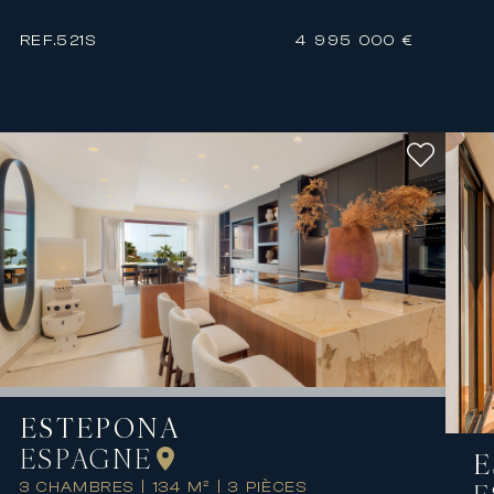
REF.
521S
4 995 000 €
ESTEPONA
ESPAGNE
E
3 CHAMBRES
|
134 M²
|
3 PIÈCES