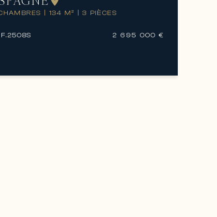
SPAGNE
 CHAMBRES
|
134 M²
|
3 PIÈCES
F.
2508S
2 695 000 €