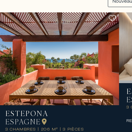
E
E
3
ESTEPONA
ESPAGNE
RE
3 CHAMBRES
|
206 M²
|
3 PIÈCES