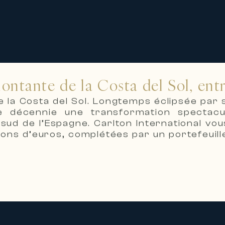
ontante de la Costa del Sol, entr
 la Costa del Sol. Longtemps éclipsée par sa
 décennie une transformation spectacul
u sud de l’Espagne. Carlton International v
ons d’euros, complétées par un portefeuille
dent
e rénovation urbaine les plus ambitieux 
es restaurées, plus de 60 fresques murales 
s et orchidarium — le plus grand d’Europe —
le de 20 kilomètres, l’une des plus long
ation de qualité, attirant une clientèle 