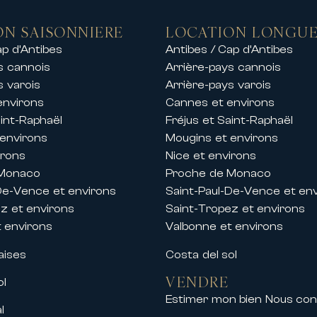
s — en quête d’un cadre de vie authentique 
e développement le plus dynamique de
ON SAISONNIERE
LOCATION LONGUE
ap d’Antibes
Antibes / Cap d’Antibes
côtière qui s’étend entre Estepona et Sa
idences de standing les plus récentes de 
s cannois
Arrière-pays cannois
aux et vue panoramique sur la Méditerra
s varois
Arrière-pays varois
rchitecture contemporaine, matériaux hau
environs
Cannes et environs
 certains de nos biens les plus demandés, 
aint-Raphaël
Fréjus et Saint-Raphaël
lé sur la côte.
 environs
Mougins et environs
l face à Marbella
irons
Nice et environs
 Monaco
Proche de Monaco
de dans son positionnement tarifaire. À qua
De-Vence et environs
Saint-Paul-De-Vence et en
férieurs à ceux pratiqués sur le Golden Mi
z et environs
Saint-Tropez et environs
partement de 3 chambres avec vue mer à
 environs
Valbonne et environs
. Là où Marbella affiche régulièrement d
 des finitions haut de gamme et un accès 
aises
Costa del sol
ique de développement de la ville, génère u
VENDRE
ol
entique
Estimer mon bien
Nous con
l