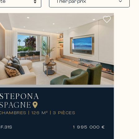
Trier par prix
STEPONA
SPAGNE
 CHAMBRES
|
126 M²
|
3 PIÈCES
F.
31S
1 995 000 €