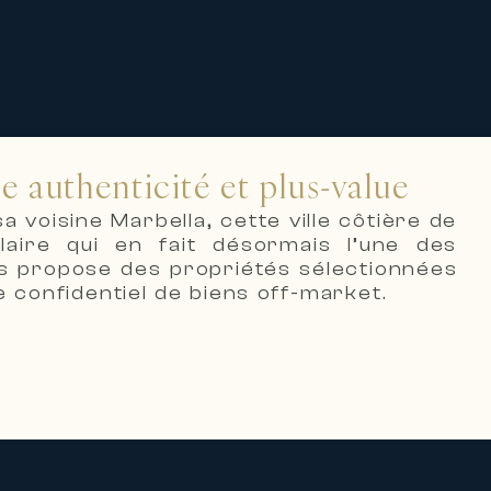
e authenticité et plus-value
 voisine Marbella, cette ville côtière de
aire qui en fait désormais l’une des
ous propose des propriétés sélectionnées
 confidentiel de biens off-market.
d’Espagne. Son centre historique a été
transformant les rues en galerie d’art à
 intégré au cœur de la ville. Le front de
ues d’Andalousie. Cette métamorphose a
internationale exigeante — européens du