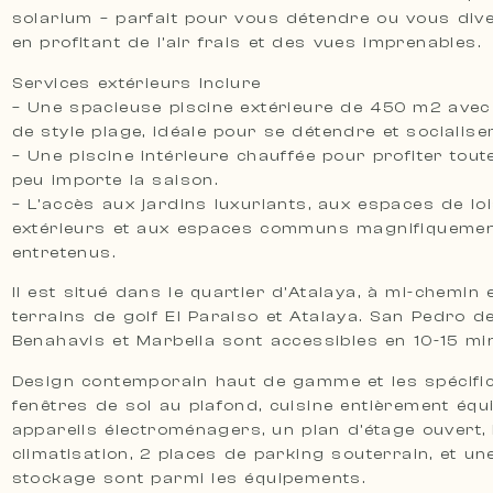
solarium – parfait pour vous détendre ou vous diver
en profitant de l’air frais et des vues imprenables.
Services extérieurs Inclure
– Une spacieuse piscine extérieure de 450 m2 avec
de style plage, idéale pour se détendre et socialiser
– Une piscine intérieure chauffée pour profiter toute
peu importe la saison.
– L’accès aux jardins luxuriants, aux espaces de loi
extérieurs et aux espaces communs magnifiqueme
entretenus.
Il est situé dans le quartier d’Atalaya, à mi-chemin 
terrains de golf El Paraiso et Atalaya. San Pedro de
Benahavis et Marbella sont accessibles en 10-15 mi
Design contemporain haut de gamme et les spécific
fenêtres de sol au plafond, cuisine entièrement équ
appareils électroménagers, un plan d’étage ouvert, 
climatisation, 2 places de parking souterrain, et un
stockage sont parmi les équipements.