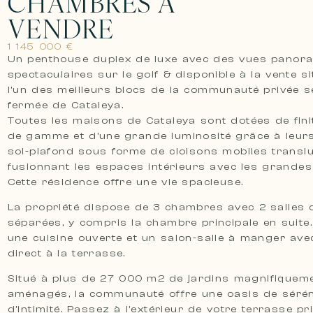
CHAMBRES À
VENDRE
1 145 000 €
Un penthouse duplex de luxe avec des vues panor
spectaculaires sur le golf & disponible à la vente s
l’un des meilleurs blocs de la communauté privée s
fermée de Cataleya.
Toutes les maisons de Cataleya sont dotées de fini
de gamme et d’une grande luminosité grâce à leurs
sol-plafond sous forme de cloisons mobiles translu
fusionnant les espaces intérieurs avec les grandes
Cette résidence offre une vie spacieuse.
La propriété dispose de 3 chambres avec 2 salles 
séparées, y compris la chambre principale en suite
une cuisine ouverte et un salon-salle à manger ave
direct à la terrasse.
Situé à plus de 27 000 m2 de jardins magnifiquem
aménagés, la communauté offre une oasis de sérén
d’intimité. Passez à l’extérieur de votre terrasse pr