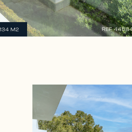
REF 44584
 134 M2