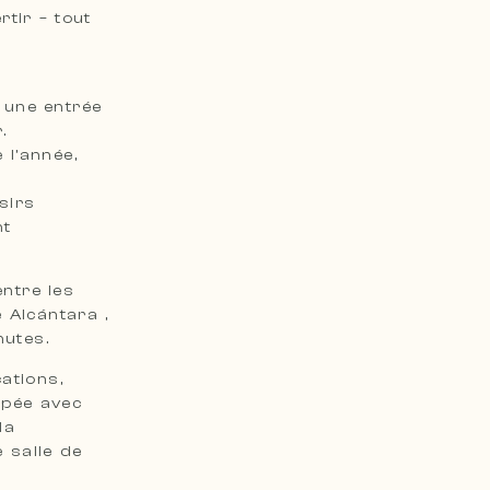
tir – tout
 une entrée
.
 l’année,
sirs
nt
entre les
 Alcántara ,
nutes.
ations,
ipée avec
la
e salle de