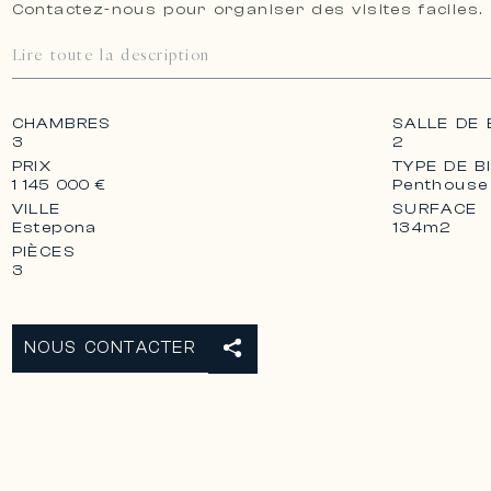
Contactez-nous pour organiser des visites faciles.
Lire toute la description
CHAMBRES
SALLE DE 
3
2
PRIX
TYPE DE B
Penthouse
1 145 000 €
VILLE
SURFACE
Estepona
134m2
PIÈCES
3
NOUS CONTACTER