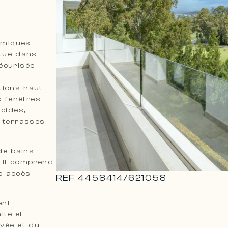
amiques
itué dans
écurisée
tions haut
 fenêtres
cides,
 terrasses.
de bains
. Il comprend
c accès
REF
4458414
/
621058
ent
ité et
ivée et du