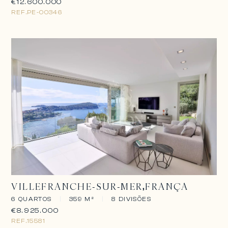
€12.600.000
REF.
PE-00346
VILLEFRANCHE-SUR-MER
FRANÇA
6 QUARTOS
|
359 M²
|
8 DIVISÕES
€8.925.000
REF.
15581