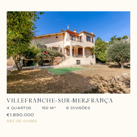
VILLEFRANCHE-SUR-MER
FRANÇA
4 QUARTOS
|
159 M²
|
8 DIVISÕES
€1.890.000
REF.
PE-00369