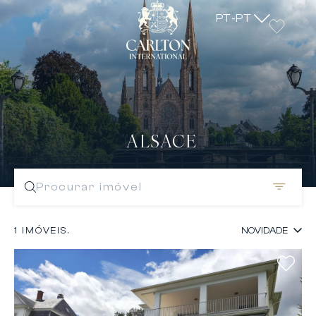
PT-PT
ALSACE
Procurar imóvel
1 IMÓVEIS.