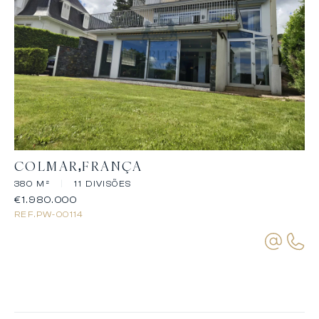
COLMAR
FRANÇA
380 M²
|
11 DIVISÕES
€1.980.000
REF.
PW-00114