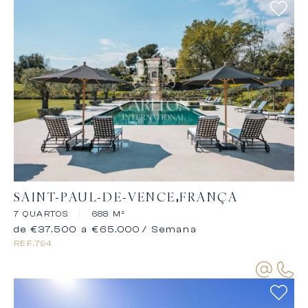
SAINT-PAUL-DE-VENCE
FRANÇA
7 QUARTOS
|
688 M²
de €37.500 a €65.000
/ Semana
REF.
794