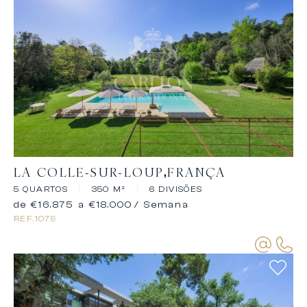
LA COLLE-SUR-LOUP
FRANÇA
5 QUARTOS
|
350 M²
|
6 DIVISÕES
de €16.875 a €18.000
/ Semana
REF.
1079