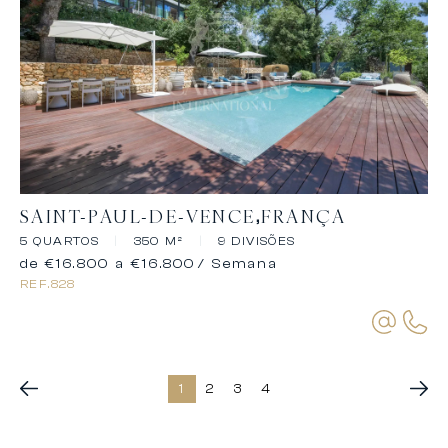
SAINT-PAUL-DE-VENCE
FRANÇA
5 QUARTOS
|
350 M²
|
9 DIVISÕES
de €16.800 a €16.800
/ Semana
REF.
828
1
2
3
4