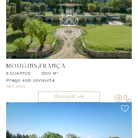
MOUGINS
FRANÇA
8 QUARTOS
|
1200 M²
Preço sob consulta
REF.
1034
Consult us