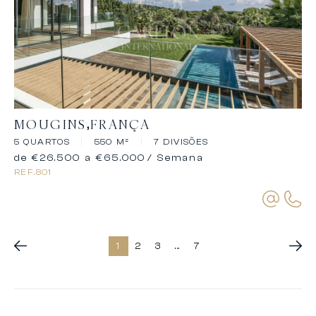
MOUGINS
FRANÇA
5 QUARTOS
|
550 M²
|
7 DIVISÕES
de €26.500 a €65.000
/ Semana
REF.
801
1
2
3
...
7