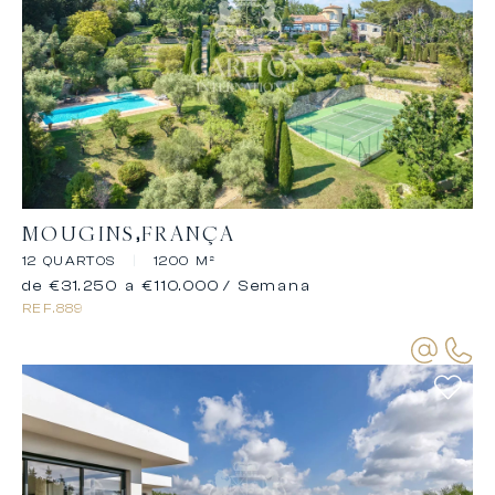
MOUGINS
FRANÇA
12 QUARTOS
|
1200 M²
de €31.250 a €110.000
/ Semana
REF.
889