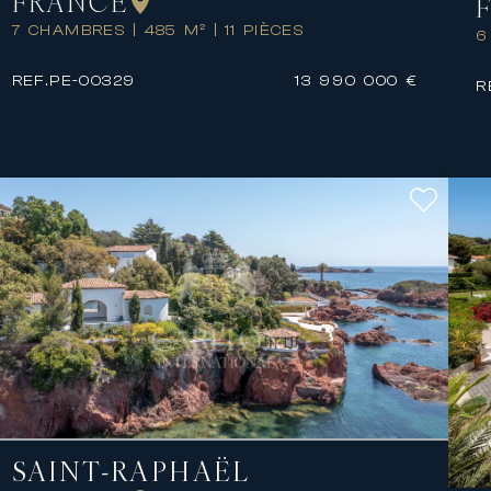
FRANCE
7 CHAMBRES
|
485 M²
|
11 PIÈCES
6
REF.
PE-00329
13 990 000 €
R
SAINT-RAPHAËL