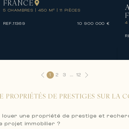
FRANCE
5 CHAMBRES
|
450 M²
|
11 PIÈCES
4
REF.
11369
10 900 000 €
R
1
2
3
...
12
E PROPRIÉTÉS DE PRESTIGES SUR LA C
 louer une propriété de prestige et reche
 projet immobilier ?