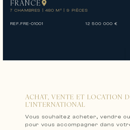
FRANCE
7 CHAMBRES
|
480 M²
|
9 PIÈCES
REF.
FRE-01001
12 500 000 €
ACHAT, VENTE ET LOCATION D
L’INTERNATIONAL
Vous souhaitez acheter, vendre ou
pour vous accompagner dans votre