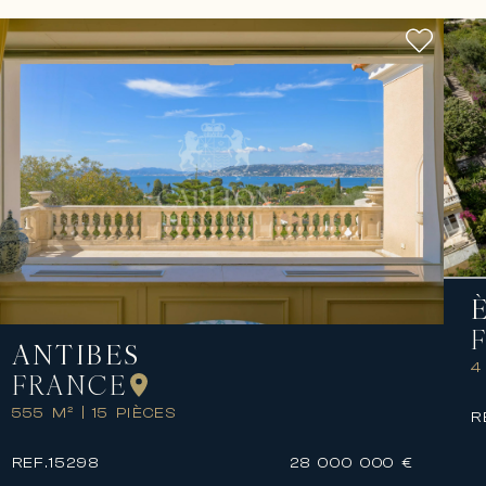
ANTIBES
4
FRANCE
555 M²
|
15 PIÈCES
R
REF.
15298
28 000 000 €