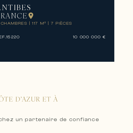
ANTIBES
FRANCE
 CHAMBRES
|
117 M²
|
7 PIÈCES
EF.
15220
10 000 000 €
ÔTE D’AZUR ET À
rchez un partenaire de confiance