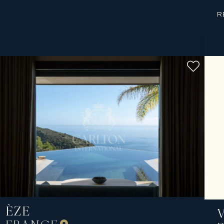
R
ÈZE