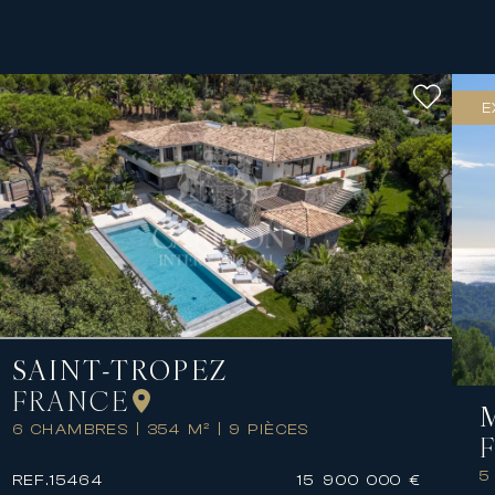
E
SAINT-TROPEZ
FRANCE
6 CHAMBRES
|
354 M²
|
9 PIÈCES
5
REF.
15464
15 900 000 €