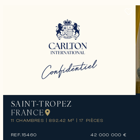
SAINT-TROPEZ
FRANCE
11 CHAMBRES
|
892.42 M²
|
17 PIÈCES
REF.
15460
42 000 000 €