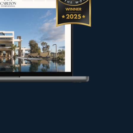
itecture et son caractère unique
 vendeurs et propriétaires dans
ns les meilleures conditions ou
 pour valoriser votre projet.
 site.