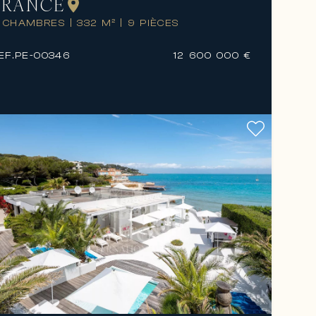
FRANCE
 CHAMBRES
|
332 M²
|
9 PIÈCES
EF.
PE-00346
12 600 000 €