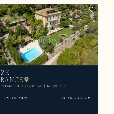
ÈZE
FRANCE
 CHAMBRES
|
560 M²
|
14 PIÈCES
EF.
PE-00238A
22 000 000 €