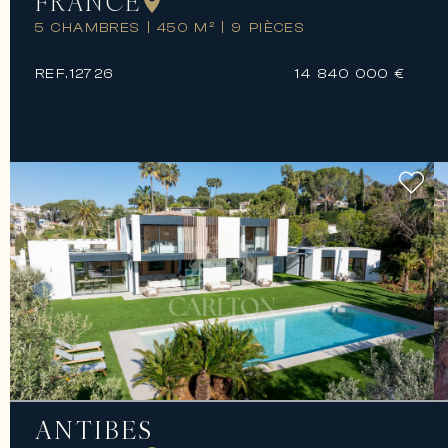
FRANCE
5 CHAMBRES
|
450 M²
|
9 PIÈCES
REF.
12726
14 840 000 €
ANTIBES