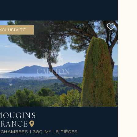
XCLUSIVITÉ
MOUGINS
FRANCE
 CHAMBRES
|
390 M²
|
8 PIÈCES