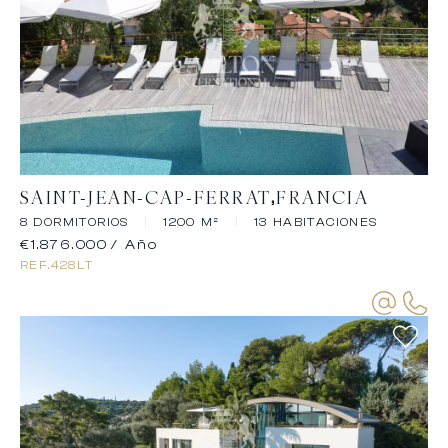
SAINT-JEAN-CAP-FERRAT
FRANCIA
8 DORMITORIOS
|
1200 M²
|
13 HABITACIONES
€1.876.000
/ Año
REF.
428LT