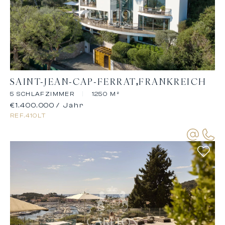
SAINT-JEAN-CAP-FERRAT
FRANKREICH
5 SCHLAFZIMMER
|
1250 M²
€1.400.000
/ Jahr
REF.
410LT