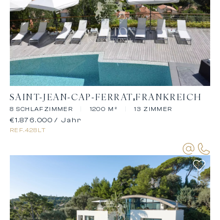
SAINT-JEAN-CAP-FERRAT
FRANKREICH
8 SCHLAFZIMMER
|
1200 M²
|
13 ZIMMER
€1.876.000
/ Jahr
REF.
428LT