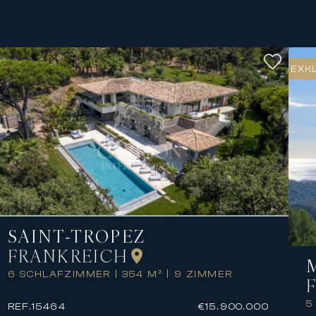
EXK
SAINT-TROPEZ
FRANKREICH
6 SCHLAFZIMMER
|
354 M²
|
9 ZIMMER
5
REF.
15464
€15.900.000