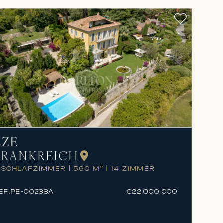
ÈZE
FRANKREICH
 SCHLAFZIMMER
|
560 M²
|
14 ZIMMER
EF.
PE-00238A
€22.000.000