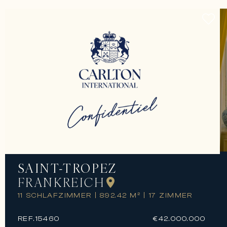
SAINT-TROPEZ
FRANKREICH
11 SCHLAFZIMMER
|
892.42 M²
|
17 ZIMMER
REF.
15460
€42.000.000