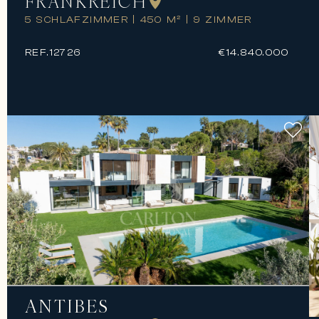
FRANKREICH
5 SCHLAFZIMMER
|
450 M²
|
9 ZIMMER
REF.
12726
€14.840.000
ANTIBES