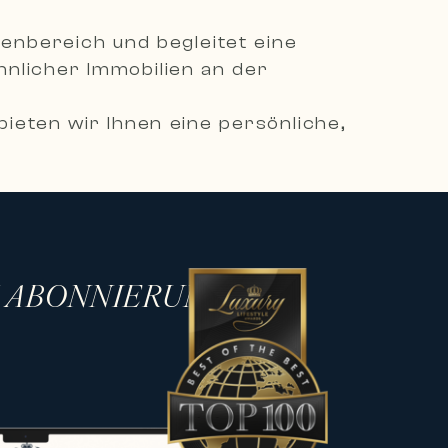
ienbereich und begleitet eine
nlicher Immobilien an der
ieten wir Ihnen eine persönliche,
ienprojekte zu verwirklichen.
mmobilien, darunter moderne Villen,
 in den begehrtesten
H ABONNIERUNG