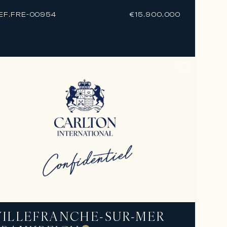
EF.
FRE-00954
€15.900.000
VILLEFRANCHE-SUR-MER