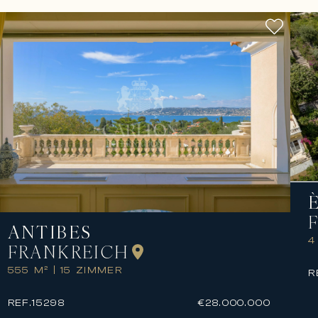
ANTIBES
4
FRANKREICH
555 M²
|
15 ZIMMER
R
REF.
15298
€28.000.000