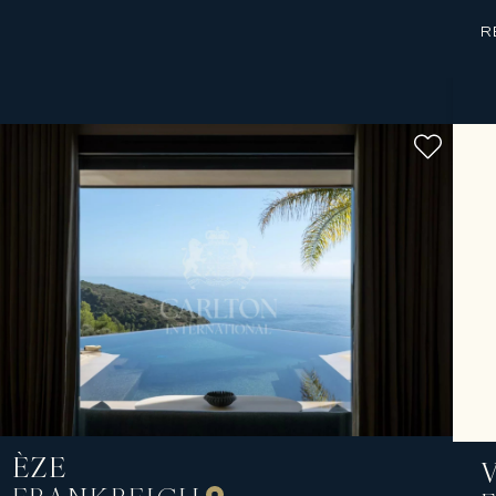
R
ÈZE