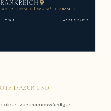
FRANKREICH
 SCHLAFZIMMER
|
450 M²
|
11 ZIMMER
EF.
11369
€10.900.000
CÔTE D’AZUR UND
en einen vertrauenswürdigen