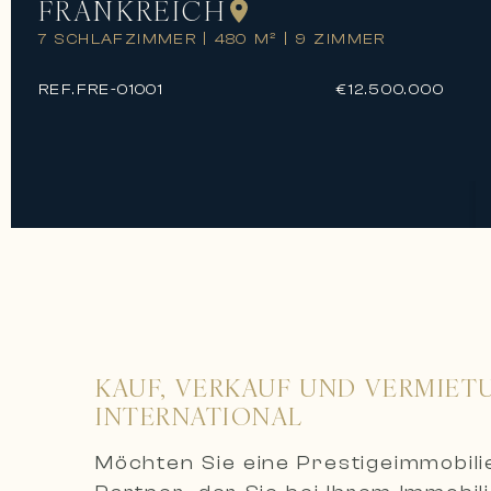
FRANKREICH
7 SCHLAFZIMMER
|
480 M²
|
9 ZIMMER
REF.
FRE-01001
€12.500.000
KAUF, VERKAUF UND VERMIET
INTERNATIONAL
Möchten Sie eine Prestigeimmobil