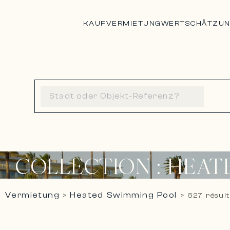
KAUF
VERMIETUNG
WERTSCHÄTZU
COLLECTION : HEA
Vermietung
Heated Swimming Pool
>
>
627 résult