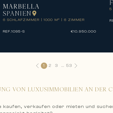
MARBELLA
5
SPANIEN
6 SCHLAFZIMMER
|
1000 M²
|
6 ZIMMER
R
REF.
1095-S
€10.950.000
1
2
3
...
53
UNG VON LUXUSIMMOBILIEN AN DER 
ie kaufen, verkaufen oder mieten und such