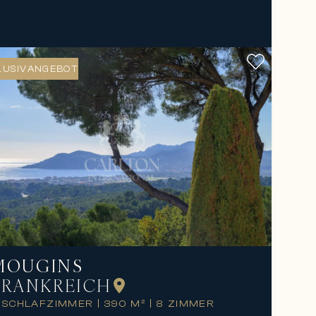
LUSIVANGEBOT
MOUGINS
FRANKREICH
 SCHLAFZIMMER
|
390 M²
|
8 ZIMMER