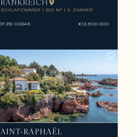
FRANKREICH
 SCHLAFZIMMER
|
332 M²
|
9 ZIMMER
EF.
PE-00346
€12.600.000
SAINT-RAPHAËL