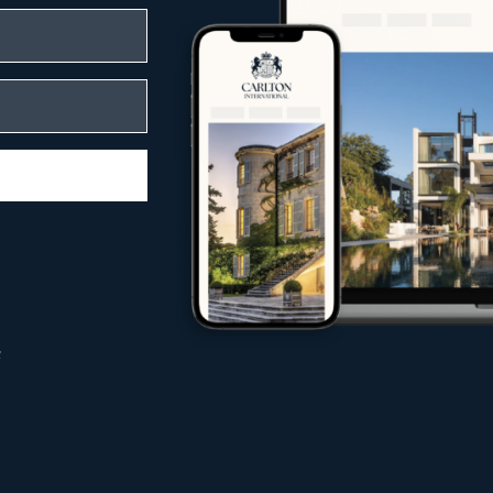
sphäre und Ruhe bieten
ch Lage, Architektur und einzigartigem Cha
n Kundschaft gerecht zu werden.
enkompetenz
leitet Carlton International Käufer, Verkäu
immobilienmarkt
aus Käufern, Investoren und Mietern
 jeder Phase
internationaler Märkte
n
bilie erwerben, Ihre Immobilie unter best
hten – unsere Expertenteams setzen alles d