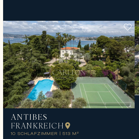
ANTIBES
FRANKREICH
10 SCHLAFZIMMER
|
513 M²