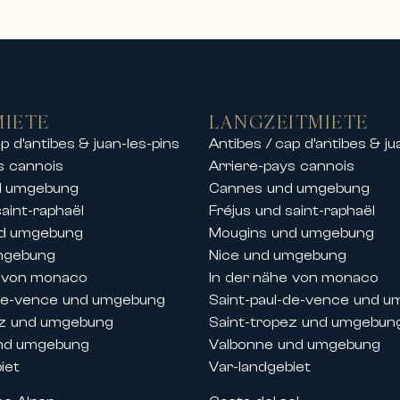
ments und Chalets
m eine exklusive Auswahl an hochwertigen M
stinationen.
en wir Prestigevermietungen an, darunter:
k
MIETE
LANGZEITMIETE
n Anlagen
p d’antibes & juan-les-pins
Antibes / cap d’antibes & ju
dtzentrum oder am Meer
s cannois
Arriere-pays cannois
 der Nähe von Stränden, Häfen und Golfplä
d umgebung
Cannes und umgebung
 Vermietung von Luxus-Chalets in den schö
saint-raphaël
Fréjus und saint-raphaël
en Bergen in einer außergewöhnlichen Umge
nd umgebung
Mougins und umgebung
 Aufenthalt mit Freunden oder eine private
mgebung
Nice und umgebung
assige Services.
e von monaco
In der nähe von monaco
-de-vence und umgebung
Saint-paul-de-vence und 
se und Festivals in Cannes
ez und umgebung
Saint-tropez und umgebun
 der Französischen Riviera begleitet Carlt
nd umgebung
Valbonne und umgebung
taltungen in Cannes.
iet
Var-landgebiet
stige-Apartments und -Villen während wicht