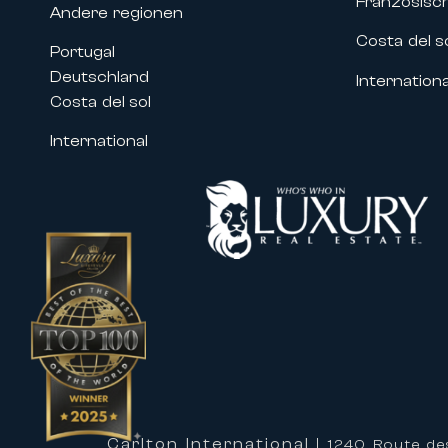
Französisc
wie zum Beispiel:
Andere regionen
• Filmfestival von Cannes
Costa del s
Portugal
• MIPIM
Deutschland
Internationa
• Cannes Lions
Costa del sol
• MIPCOM
• Cannes Yachting Festival
International
• Zahlreiche Kongresse und Fachve
Unsere Immobilien in der Nähe des
Fachleuten und Unternehmen, von 
zugeschnitten ist.
Maßgeschneiderte Betreuung für I
Eine Immobilie mit Carlton Interna
hochwertigen Betreuung zu profitie
Unsere Teams unterstützen Sie bei
Dienstleistungen an:
• Maßgeschneiderte Organisation I
Carlton International
| 1240 Route de