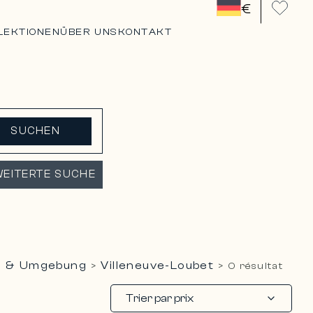
€
LEKTIONEN
ÜBER UNS
KONTAKT
SUCHEN
EITERTE SUCHE
ce & Umgebung
Villeneuve-Loubet
>
>
0 résultat
Trier par prix