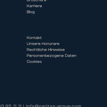
Karriere
Blog
Kontakt
Unsere Honorare
is des Festivals ermöglichen es
Rechtliche Hinweise
r perfekt auf ihre Bedürfnisse
Personenbezogene Daten
Cookies
alisierten Service und einer
 bieten.
ieten zudem exklusive
3 95 11 11
info@carlton-group.com
|