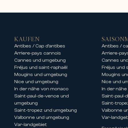
Vermietung von Luxusvillen, Apart
Carlton International bietet zude
Aufenthalte in den gefragtesten De
An der Französischen Riviera biet
• Luxusvillen mit Pool und Meerblic
KAUFEN
SAISON
• Private Immobilien in gesicherte
Antibes / Cap d’antibes
Antibes / ca
• Hochwertige Apartments im Sta
Arriere-pays cannois
Arriere-pay
• Außergewöhnliche Residenzen in
Cannes und umgebung
Cannes un
Unsere Teams bieten ebenfalls die
Fréjus und saint-raphaël
Fréjus und 
einen exklusiven Aufenthalt in d
Mougins und umgebung
Mougins u
Ob für einen Familienurlaub, einen
Nice und umgebung
Nice und u
bieten Komfort, Eleganz und erstkl
In der nähe von monaco
In der näh
Saint-paul-de-vence und
Saint-paul
Vermietungen während der Kongres
umgebung
Saint-trop
Dank ihrer historischen Präsenz an
Saint-tropez und umgebung
Valbonne u
bei großen internationalen Verans
Valbonne und umgebung
Var-landgeb
Wir bieten die Vermietung von Pre
Var-landgebiet