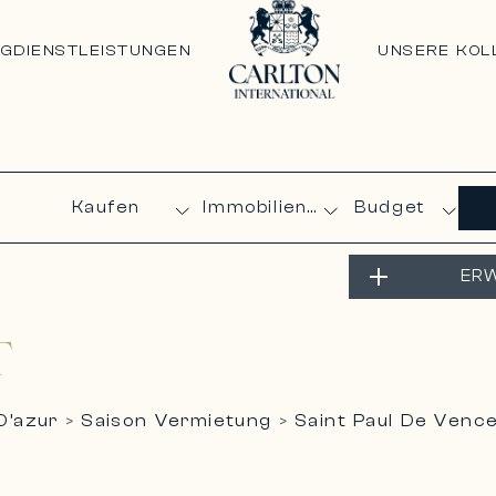
NG
DIENSTLEISTUNGEN
UNSERE KOL
Budget
ERW
T
D’azur
Saison Vermietung
Saint Paul De Ven
>
>