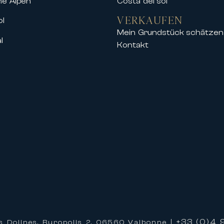
he Alpen
Costa del sol
VERKAUFEN
ol
Mein Grundstück schätzen
l
Kontakt
ranstaltungen im Palais des Festivals
 Stadtzentrums, der Croisette und des Pala
hochwertigem Wohnraum zu profitieren, de
hren Aufenthalt
tional zu mieten bedeutet, von einem person
ren, um Ihnen ein einzigartiges Erlebnis zu
 der Organisation Ihres Aufenthalts und b
hres Aufenthalts
+33 (0)4 9
s Dolines, Buropolis 2, 06560 Valbonne |