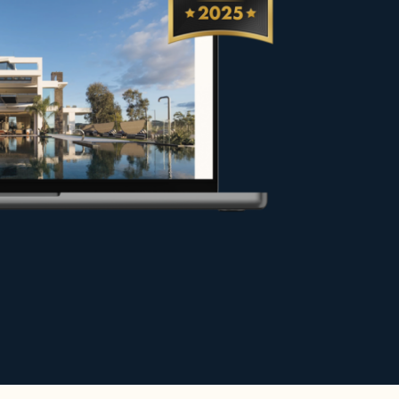
fer und Eigentümer bei ihren
en Bedingungen verkaufen oder
aran, Ihr Projekt optimal zu
h steigern.