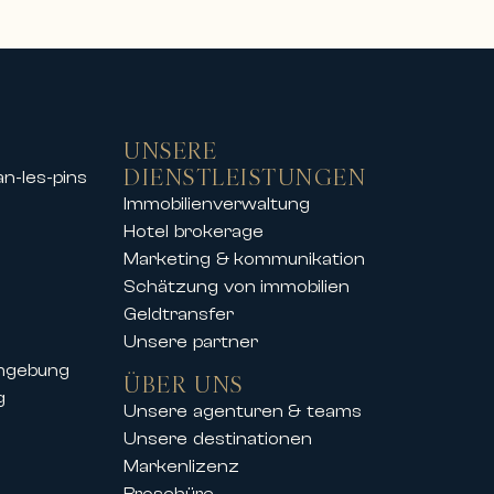
ietobjekten für außergewöhnliche
UNSERE
DIENSTLEISTUNGEN
an-les-pins
Immobilienverwaltung
tzen
Hotel brokerage
nsten Skigebieten an, sodass Sie
Marketing & kommunikation
bung genießen können.
Schätzung von immobilien
 Veranstaltung – unsere Immobilien
Geldtransfer
Unsere partner
umgebung
ÜBER UNS
g
Unsere agenturen & teams
on International seine Kunden auch
Unsere destinationen
Markenlizenz
iger Kongresse und Festivals an,
Broschüre