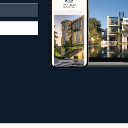
enkompetenz
leitet Carlton International Käufer, Verkäu
immobilienmarkt
aus Käufern, Investoren und Mietern
 jeder Phase
internationaler Märkte
n
bilie erwerben, Ihre Immobilie unter best
hten – unsere Expertenteams setzen alles d
viera
tionalen Traffic auf Ihrer Website erheblic