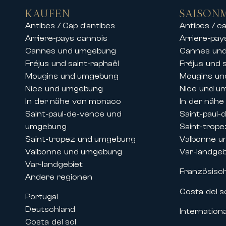
• Luxusvillen mit Pool und Meerblic
KAUFEN
SAISON
• Private Immobilien in gesicherte
Antibes / Cap d’antibes
Antibes / ca
• Hochwertige Apartments im Sta
Arriere-pays cannois
Arriere-pay
• Außergewöhnliche Residenzen in
Cannes und umgebung
Cannes un
Unsere Teams bieten ebenfalls die
Fréjus und saint-raphaël
Fréjus und 
einen exklusiven Aufenthalt in d
Mougins und umgebung
Mougins u
Ob für einen Familienurlaub, einen
Nice und umgebung
Nice und u
bieten Komfort, Eleganz und erstkl
In der nähe von monaco
In der näh
Saint-paul-de-vence und
Saint-paul
Vermietungen während der Kongres
umgebung
Saint-trop
Dank ihrer historischen Präsenz an
Saint-tropez und umgebung
Valbonne u
bei großen internationalen Verans
Valbonne und umgebung
Var-landgeb
Wir bieten die Vermietung von Pre
Var-landgebiet
Französisc
wie zum Beispiel:
Andere regionen
• Filmfestival von Cannes
Costa del s
Portugal
• MIPIM
Deutschland
Internationa
• Cannes Lions
Costa del sol