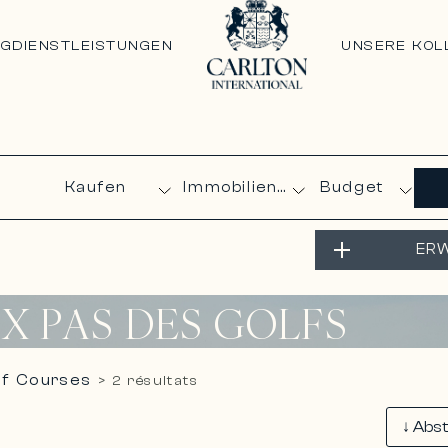
NG
DIENSTLEISTUNGEN
UNSERE KOL
Budget
ERW
X PAS DES GOLFS
lf Courses
>
2 résultats