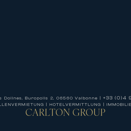
ranstaltungen im Palais des Festivals
 Stadtzentrums, der Croisette und des Pala
hochwertigem Wohnraum zu profitieren, de
hren Aufenthalt
tional zu mieten bedeutet, von einem person
ren, um Ihnen ein einzigartiges Erlebnis zu
 der Organisation Ihres Aufenthalts und b
hres Aufenthalts
+33 (0)4 9
s Dolines, Buropolis 2, 06560 Valbonne |
mobilie
ILLENVERMIETUNG | HOTELVERMITTLUNG | IMMOBIL
CARLTON
GROUP
 VIP-Services
n oder Geschäftsaufenthalten