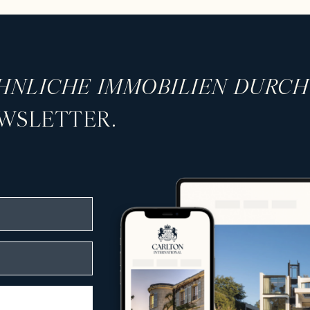
mobilien
sorgfältig ausgewählte Auswahl an Prestigei
 Anwesen und außergewöhnliche Residenzen
HNLICHE IMMOBILIEN DURC
:
WSLETTER.
rekt am Meer
miumlagen
editerraner Landschaften
sphäre und Ruhe bieten
ch Lage, Architektur und einzigartigem Cha
n Kundschaft gerecht zu werden.
enkompetenz
leitet Carlton International Käufer, Verkäu