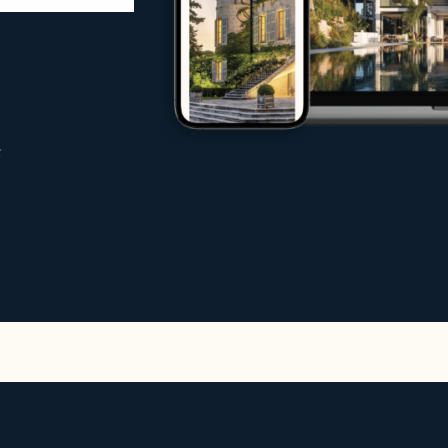
immobilienmarkt
aus Käufern, Investoren und Mietern
 jeder Phase
internationaler Märkte
n
bilie erwerben, Ihre Immobilie unter best
hten – unsere Expertenteams setzen alles d
viera
tionalen Traffic auf Ihrer Website erheblic
ments und Chalets
m eine exklusive Auswahl an hochwertigen M
stinationen.
en wir Prestigevermietungen an, darunter: