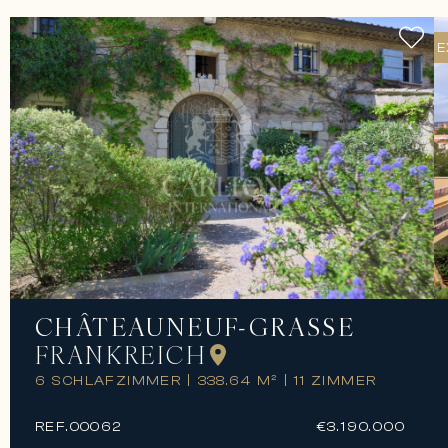
E
CHÂTEAUNEUF-GRASSE
FRANKREICH
6 SCHLAFZIMMER
|
338.64 M²
|
11 ZIMMER
REF.
00062
€3.190.000