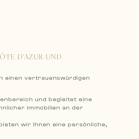
CÔTE D’AZUR UND
en einen vertrauenswürdigen
ienbereich und begleitet eine
nlicher Immobilien an der
ieten wir Ihnen eine persönliche,
ienprojekte zu verwirklichen.