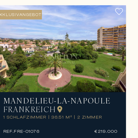
XKLUSIVANGEBOT
MANDELIEU-LA-NAPOULE
FRANKREICH
1 SCHLAFZIMMER
|
36.51 M²
|
2 ZIMMER
REF.
FRE-01076
€219.000