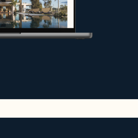
en Bedingungen verkaufen oder
aran, Ihr Projekt optimal zu
h steigern.
ietobjekten für außergewöhnliche