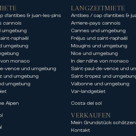
k
MIETE
LANGZEITMIETE
n Anlagen
p d’antibes & juan-les-pins
Antibes / cap d’antibes & ju
dtzentrum oder am Meer
s cannois
Arriere-pays cannois
 der Nähe von Stränden, Häfen und Golfplä
d umgebung
Cannes und umgebung
 Vermietung von Luxus-Chalets in den schö
saint-raphaël
Fréjus und saint-raphaël
en Bergen in einer außergewöhnlichen Umge
nd umgebung
Mougins und umgebung
 Aufenthalt mit Freunden oder eine private
mgebung
Nice und umgebung
assige Services.
e von monaco
In der nähe von monaco
-de-vence und umgebung
Saint-paul-de-vence und 
se und Festivals in Cannes
ez und umgebung
Saint-tropez und umgebun
 der Französischen Riviera begleitet Carlt
nd umgebung
Valbonne und umgebung
taltungen in Cannes.
iet
Var-landgebiet
stige-Apartments und -Villen während wicht
he Alpen
Costa del sol
VERKAUFEN
ol
Mein Grundstück schätzen
l
Kontakt