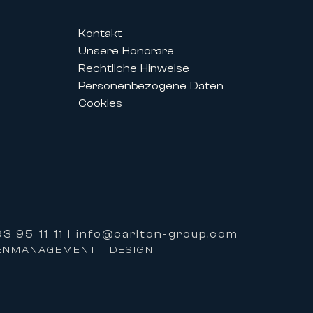
Kontakt
Unsere Honorare
is des Festivals ermöglichen es
Rechtliche Hinweise
r perfekt auf ihre Bedürfnisse
Personenbezogene Daten
Cookies
alisierten Service und einer
 bieten.
ieten zudem exklusive
3 95 11 11
info@carlton-group.com
|
IENMANAGEMENT | DESIGN