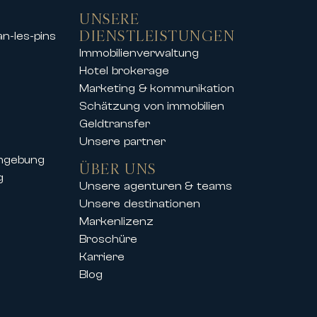
UNSERE
DIENSTLEISTUNGEN
an-les-pins
Immobilienverwaltung
tzen
Hotel brokerage
nsten Skigebieten an, sodass Sie
Marketing & kommunikation
bung genießen können.
Schätzung von immobilien
 Veranstaltung – unsere Immobilien
Geldtransfer
Unsere partner
umgebung
ÜBER UNS
g
Unsere agenturen & teams
on International seine Kunden auch
Unsere destinationen
Markenlizenz
iger Kongresse und Festivals an,
Broschüre
Karriere
Blog