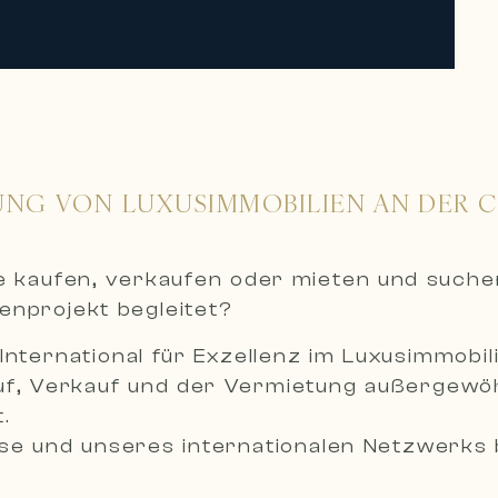
UNG VON LUXUSIMMOBILIEN AN DER 
ie kaufen, verkaufen oder mieten und such
ienprojekt begleitet?
International für Exzellenz im Luxusimmobil
uf, Verkauf und der Vermietung außergewöh
.
e und unseres internationalen Netzwerks b
reuung, um Ihre ambitioniertesten Immobil