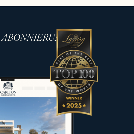
mmobilien, darunter moderne Villen,
 in den begehrtesten
H ABONNIERUNG
rakter ausgewählt, um den
fer und Eigentümer bei ihren