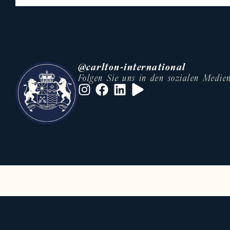
Unser Ruf basiert auf:
• Umfassender Expertise im Luxus
• Einem internationalen Netzwerk 
• Maßgeschneiderter Betreuung in
@carlton-international
• Fundierter Kenntnis lokaler und 
Folgen Sie uns in den sozialen Medie
Ob Sie eine außergewöhnliche Immo
eine Prestige-Residenz mieten möc
realisieren.
• Villa mieten Cannes Festival
• Luxusimmobilien Französische Ri
Diese Optimierung kann den interna
Vermietung von Luxusvillen, Apart
Carlton International bietet zude
Aufenthalte in den gefragtesten De
An der Französischen Riviera biet