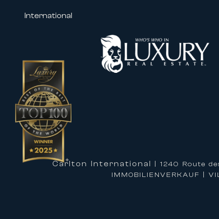
• MIPCOM
• Cannes Yachting Festival
International
• Zahlreiche Kongresse und Fachve
Unsere Immobilien in der Nähe des
Fachleuten und Unternehmen, von 
zugeschnitten ist.
Maßgeschneiderte Betreuung für I
Eine Immobilie mit Carlton Interna
hochwertigen Betreuung zu profitie
Unsere Teams unterstützen Sie bei
Dienstleistungen an:
• Maßgeschneiderte Organisation I
Carlton International
| 1240 Route de
• Persönlicher Empfang in Ihrer Im
IMMOBILIENVERKAUF | V
• Privater Concierge-Service
• Transfers, Chauffeurdienste und
• Organisation von Veranstaltunge