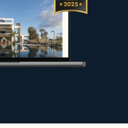
fer und Eigentümer bei ihren
en Bedingungen verkaufen oder
aran, Ihr Projekt optimal zu
h steigern.