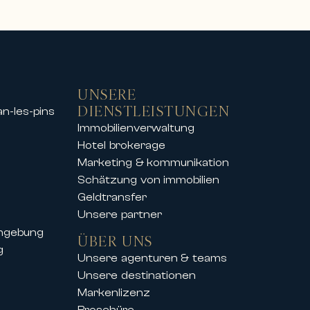
ietobjekten für außergewöhnliche
UNSERE
DIENSTLEISTUNGEN
an-les-pins
Immobilienverwaltung
tzen
Hotel brokerage
nsten Skigebieten an, sodass Sie
Marketing & kommunikation
bung genießen können.
Schätzung von immobilien
 Veranstaltung – unsere Immobilien
Geldtransfer
Unsere partner
umgebung
ÜBER UNS
g
Unsere agenturen & teams
on International seine Kunden auch
Unsere destinationen
Markenlizenz
iger Kongresse und Festivals an,
Broschüre