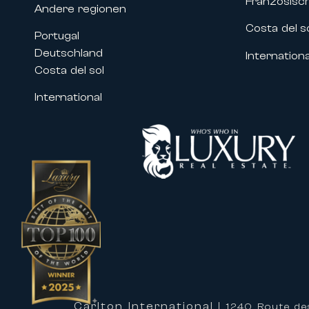
Französisc
wie zum Beispiel:
Andere regionen
• Filmfestival von Cannes
Costa del s
Portugal
• MIPIM
Deutschland
Internationa
• Cannes Lions
Costa del sol
• MIPCOM
• Cannes Yachting Festival
International
• Zahlreiche Kongresse und Fachve
Unsere Immobilien in der Nähe des
Fachleuten und Unternehmen, von 
zugeschnitten ist.
Maßgeschneiderte Betreuung für I
Eine Immobilie mit Carlton Interna
hochwertigen Betreuung zu profitie
Unsere Teams unterstützen Sie bei
Dienstleistungen an:
• Maßgeschneiderte Organisation I
Carlton International
| 1240 Route de