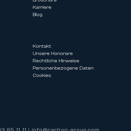
Karriere
Blog
Kontakt
Unsere Honorare
is des Festivals ermöglichen es
Rechtliche Hinweise
r perfekt auf ihre Bedürfnisse
Personenbezogene Daten
Cookies
alisierten Service und einer
 bieten.
ieten zudem exklusive
3 95 11 11
info@carlton-group.com
|