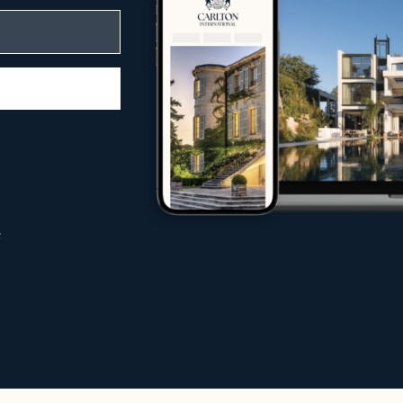
enkompetenz
leitet Carlton International Käufer, Verkäu
immobilienmarkt
aus Käufern, Investoren und Mietern
 jeder Phase
internationaler Märkte
n
bilie erwerben, Ihre Immobilie unter best
hten – unsere Expertenteams setzen alles d
viera
tionalen Traffic auf Ihrer Website erheblic