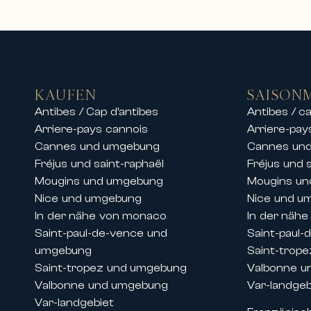
Vermietung von Luxusvillen, Apart
Carlton International bietet zude
Aufenthalte in den gefragtesten De
An der Französischen Riviera biet
• Luxusvillen mit Pool und Meerblic
KAUFEN
SAISON
• Private Immobilien in gesicherte
Antibes / Cap d’antibes
Antibes / ca
• Hochwertige Apartments im Sta
Arriere-pays cannois
Arriere-pay
• Außergewöhnliche Residenzen in
Cannes und umgebung
Cannes un
Unsere Teams bieten ebenfalls die
Fréjus und saint-raphaël
Fréjus und 
einen exklusiven Aufenthalt in d
Mougins und umgebung
Mougins u
Ob für einen Familienurlaub, einen
Nice und umgebung
Nice und u
bieten Komfort, Eleganz und erstkl
In der nähe von monaco
In der näh
Saint-paul-de-vence und
Saint-paul
Vermietungen während der Kongres
umgebung
Saint-trop
Dank ihrer historischen Präsenz an
Saint-tropez und umgebung
Valbonne u
bei großen internationalen Verans
Valbonne und umgebung
Var-landgeb
Wir bieten die Vermietung von Pre
Var-landgebiet