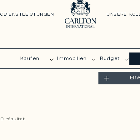
NG
DIENSTLEISTUNGEN
UNSERE KOL
Budget
ERW
>
0 résultat