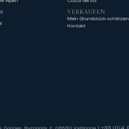
he Alpen
Costa del sol
VERKAUFEN
ol
Mein Grundstück schätzen
l
Kontakt
ranstaltungen im Palais des Festivals
 Stadtzentrums, der Croisette und des Pala
hochwertigem Wohnraum zu profitieren, de
hren Aufenthalt
tional zu mieten bedeutet, von einem person
ren, um Ihnen ein einzigartiges Erlebnis zu
 der Organisation Ihres Aufenthalts und b
hres Aufenthalts
+33 (0)4 9
s Dolines, Buropolis 2, 06560 Valbonne |