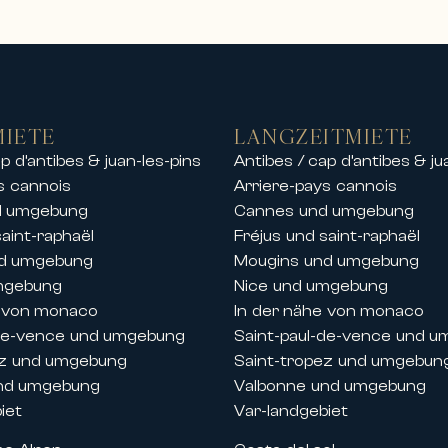
ments und Chalets
m eine exklusive Auswahl an hochwertigen M
stinationen.
en wir Prestigevermietungen an, darunter:
k
MIETE
LANGZEITMIETE
n Anlagen
p d’antibes & juan-les-pins
Antibes / cap d’antibes & ju
dtzentrum oder am Meer
s cannois
Arriere-pays cannois
 der Nähe von Stränden, Häfen und Golfplä
d umgebung
Cannes und umgebung
 Vermietung von Luxus-Chalets in den schö
saint-raphaël
Fréjus und saint-raphaël
en Bergen in einer außergewöhnlichen Umge
nd umgebung
Mougins und umgebung
 Aufenthalt mit Freunden oder eine private
mgebung
Nice und umgebung
assige Services.
e von monaco
In der nähe von monaco
-de-vence und umgebung
Saint-paul-de-vence und 
se und Festivals in Cannes
ez und umgebung
Saint-tropez und umgebun
 der Französischen Riviera begleitet Carlt
nd umgebung
Valbonne und umgebung
taltungen in Cannes.
iet
Var-landgebiet
stige-Apartments und -Villen während wicht