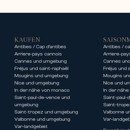
Vermietung von Luxusvillen, Apart
Carlton International bietet zude
Aufenthalte in den gefragtesten De
An der Französischen Riviera biet
• Luxusvillen mit Pool und Meerblic
KAUFEN
SAISON
• Private Immobilien in gesicherte
Antibes / Cap d’antibes
Antibes / ca
• Hochwertige Apartments im Sta
Arriere-pays cannois
Arriere-pay
• Außergewöhnliche Residenzen in
Cannes und umgebung
Cannes un
Unsere Teams bieten ebenfalls die
Fréjus und saint-raphaël
Fréjus und 
einen exklusiven Aufenthalt in d
Mougins und umgebung
Mougins u
Ob für einen Familienurlaub, einen
Nice und umgebung
Nice und u
bieten Komfort, Eleganz und erstkl
In der nähe von monaco
In der näh
Saint-paul-de-vence und
Saint-paul
Vermietungen während der Kongres
umgebung
Saint-trop
Dank ihrer historischen Präsenz an
Saint-tropez und umgebung
Valbonne u
bei großen internationalen Verans
Valbonne und umgebung
Var-landgeb
Wir bieten die Vermietung von Pre
Var-landgebiet