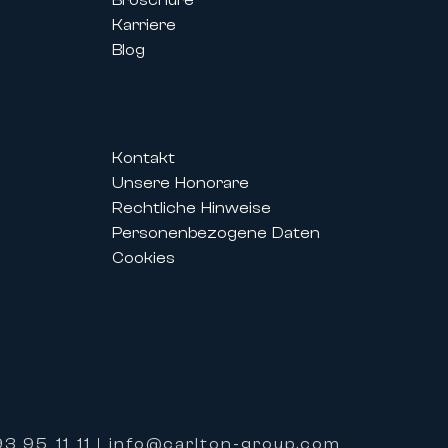
Karriere
Blog
Kontakt
Unsere Honorare
is des Festivals ermöglichen es
Rechtliche Hinweise
r perfekt auf ihre Bedürfnisse
Personenbezogene Daten
Cookies
alisierten Service und einer
 bieten.
ieten zudem exklusive
3 95 11 11
info@carlton-group.com
|