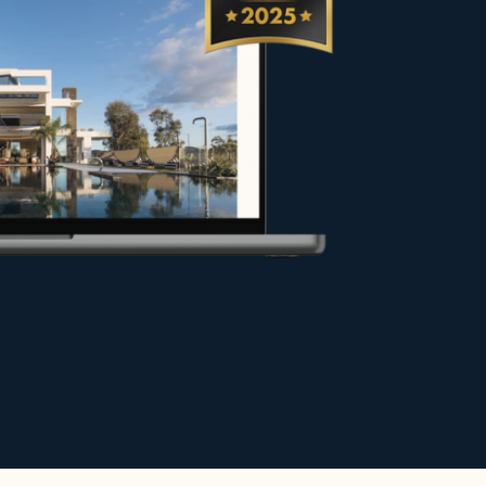
fer und Eigentümer bei ihren
en Bedingungen verkaufen oder
aran, Ihr Projekt optimal zu
h steigern.