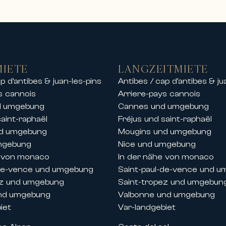
ments und Chalets
m eine exklusive Auswahl an hochwertigen M
stinationen.
en wir Prestigevermietungen an, darunter:
k
MIETE
LANGZEITMIETE
n Anlagen
p d’antibes & juan-les-pins
Antibes / cap d’antibes & ju
dtzentrum oder am Meer
s cannois
Arriere-pays cannois
 der Nähe von Stränden, Häfen und Golfplä
d umgebung
Cannes und umgebung
 Vermietung von Luxus-Chalets in den schö
saint-raphaël
Fréjus und saint-raphaël
en Bergen in einer außergewöhnlichen Umge
nd umgebung
Mougins und umgebung
 Aufenthalt mit Freunden oder eine private
mgebung
Nice und umgebung
assige Services.
e von monaco
In der nähe von monaco
-de-vence und umgebung
Saint-paul-de-vence und 
se und Festivals in Cannes
ez und umgebung
Saint-tropez und umgebun
 der Französischen Riviera begleitet Carlt
nd umgebung
Valbonne und umgebung
taltungen in Cannes.
iet
Var-landgebiet
stige-Apartments und -Villen während wicht