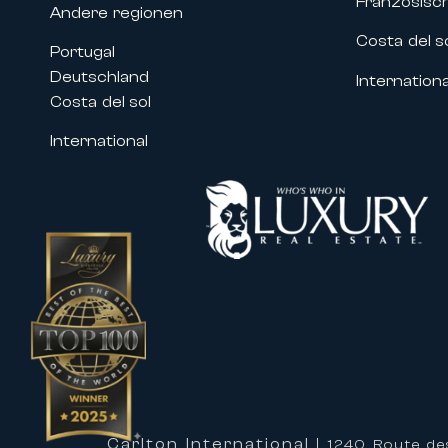
Französisc
wie zum Beispiel:
Andere regionen
• Filmfestival von Cannes
Costa del s
Portugal
• MIPIM
Deutschland
Internationa
• Cannes Lions
Costa del sol
• MIPCOM
• Cannes Yachting Festival
International
• Zahlreiche Kongresse und Fachve
Unsere Immobilien in der Nähe des
Fachleuten und Unternehmen, von 
zugeschnitten ist.
Maßgeschneiderte Betreuung für I
Eine Immobilie mit Carlton Interna
hochwertigen Betreuung zu profitie
Unsere Teams unterstützen Sie bei
Dienstleistungen an:
• Maßgeschneiderte Organisation I
Carlton International
| 1240 Route de