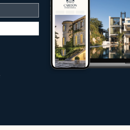
enkompetenz
leitet Carlton International Käufer, Verkäu
immobilienmarkt
aus Käufern, Investoren und Mietern
 jeder Phase
internationaler Märkte
n
bilie erwerben, Ihre Immobilie unter best
hten – unsere Expertenteams setzen alles d
viera
tionalen Traffic auf Ihrer Website erheblic