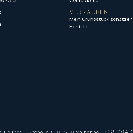
he Alpen
Costa del sol
VERKAUFEN
ol
Mein Grundstück schätzen
l
Kontakt
ranstaltungen im Palais des Festivals
 Stadtzentrums, der Croisette und des Pala
hochwertigem Wohnraum zu profitieren, de
hren Aufenthalt
tional zu mieten bedeutet, von einem person
ren, um Ihnen ein einzigartiges Erlebnis zu
 der Organisation Ihres Aufenthalts und b
hres Aufenthalts
+33 (0)4 9
s Dolines, Buropolis 2, 06560 Valbonne |