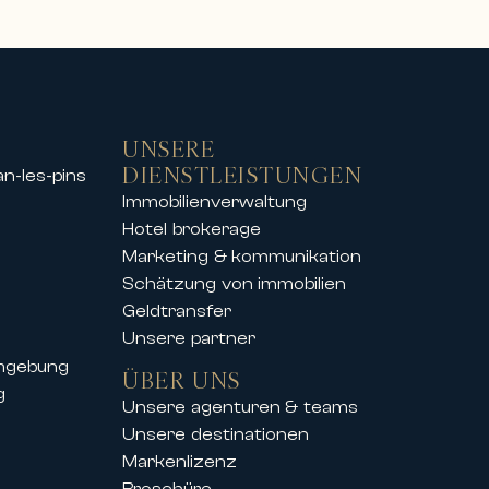
ietobjekten für außergewöhnliche
UNSERE
DIENSTLEISTUNGEN
an-les-pins
Immobilienverwaltung
tzen
Hotel brokerage
nsten Skigebieten an, sodass Sie
Marketing & kommunikation
bung genießen können.
Schätzung von immobilien
 Veranstaltung – unsere Immobilien
Geldtransfer
Unsere partner
umgebung
ÜBER UNS
g
Unsere agenturen & teams
on International seine Kunden auch
Unsere destinationen
Markenlizenz
iger Kongresse und Festivals an,
Broschüre