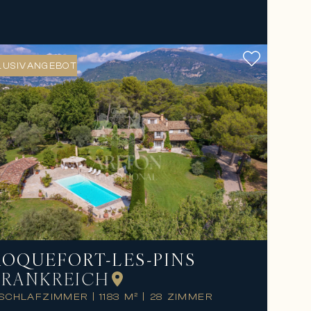
LUSIVANGEBOT
ROQUEFORT-LES-PINS
FRANKREICH
 SCHLAFZIMMER
|
1183 M²
|
28 ZIMMER