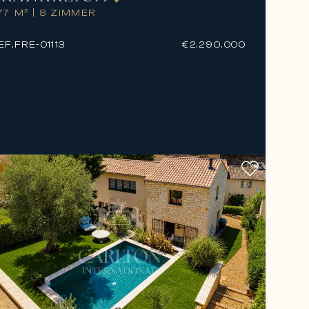
77 M²
|
8 ZIMMER
EF.
FRE-01113
€2.290.000