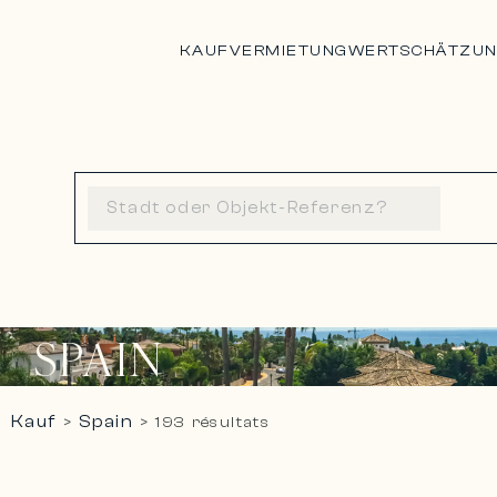
KAUF
VERMIETUNG
WERTSCHÄTZU
SPAIN
Kauf
Spain
>
>
193 résultats