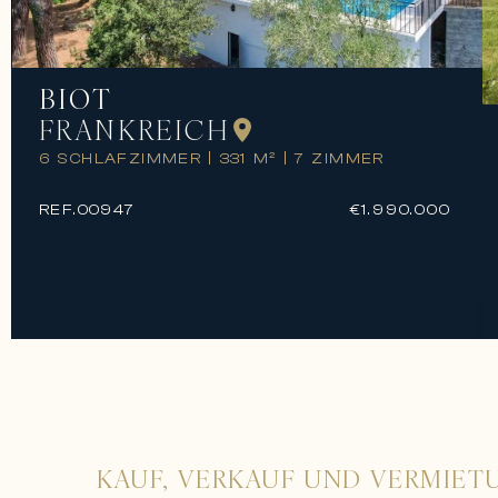
BIOT
FRANKREICH
6 SCHLAFZIMMER
|
331 M²
|
7 ZIMMER
REF.
00947
€1.990.000
KAUF, VERKAUF UND VERMIET