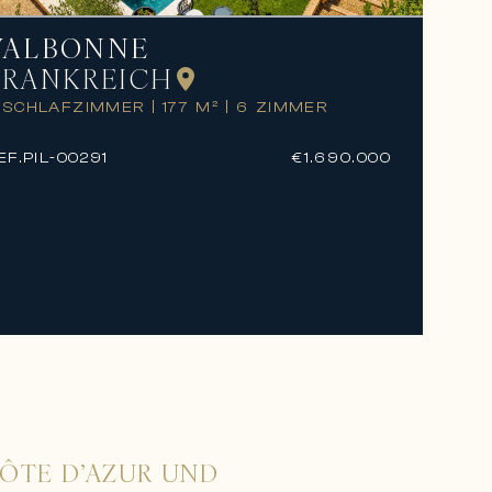
VALBONNE
FRANKREICH
 SCHLAFZIMMER
|
177 M²
|
6 ZIMMER
EF.
PIL-00291
€1.690.000
CÔTE D’AZUR UND