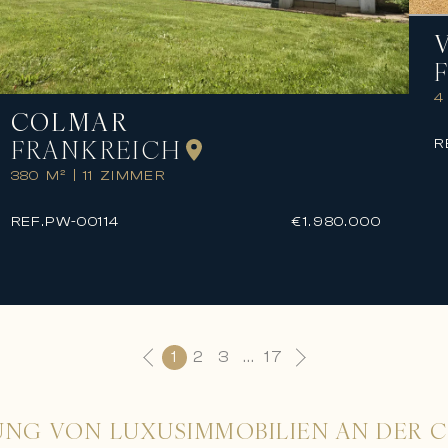
4
COLMAR
FRANKREICH
R
380 M²
|
11 ZIMMER
REF.
PW-00114
€1.980.000
1
2
3
...
17
UNG VON LUXUSIMMOBILIEN AN DER 