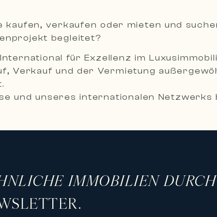
ie kaufen, verkaufen oder mieten und such
ienprojekt begleitet?
International für Exzellenz im Luxusimmobil
uf, Verkauf und der Vermietung außergewöh
.
e und unseres internationalen Netzwerks b
reuung, um Ihre ambitioniertesten Immobil
mobilien
sorgfältig ausgewählte Auswahl an Prestigei
 Anwesen und außergewöhnliche Residenzen
HNLICHE IMMOBILIEN DURC
:
WSLETTER.
rekt am Meer