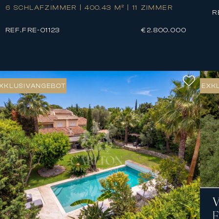
6 SCHLAFZIMMER
|
400.43 M²
|
11 ZIMMER
R
REF.
FRE-01123
€2.800.000
XKLUSIVANGEBOT
EXK