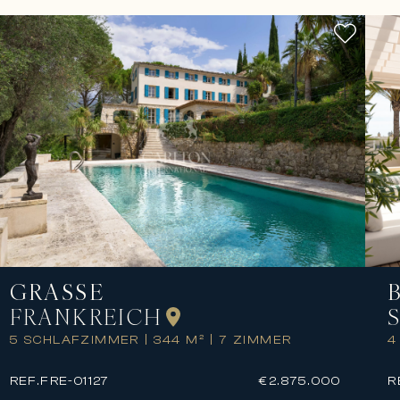
GRASSE
FRANKREICH
4
5 SCHLAFZIMMER
|
344 M²
|
7 ZIMMER
R
REF.
FRE-01127
€2.875.000