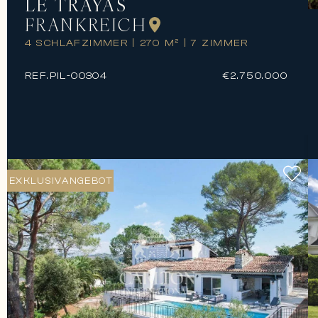
LE TRAYAS
FRANKREICH
4 SCHLAFZIMMER
|
270 M²
|
7 ZIMMER
REF.
PIL-00304
€2.750.000
EXKLUSIVANGEBOT