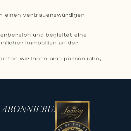
en einen vertrauenswürdigen
ienbereich und begleitet eine
nlicher Immobilien an der
ieten wir Ihnen eine persönliche,
ienprojekte zu verwirklichen.
mmobilien, darunter moderne Villen,
 in den begehrtesten
H ABONNIERUNG