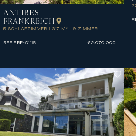
2
ANTIBES
FRANKREICH
R
5 SCHLAFZIMMER
|
317 M²
|
9 ZIMMER
REF.
FRE-01118
€2.070.000