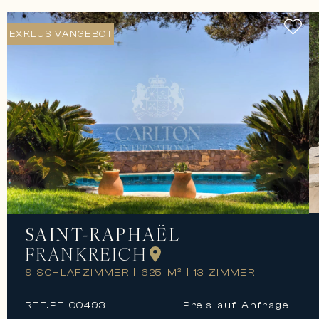
EXKLUSIVANGEBOT
SAINT-RAPHAËL
FRANKREICH
9 SCHLAFZIMMER
|
625 M²
|
13 ZIMMER
REF.
PE-00493
Preis auf Anfrage