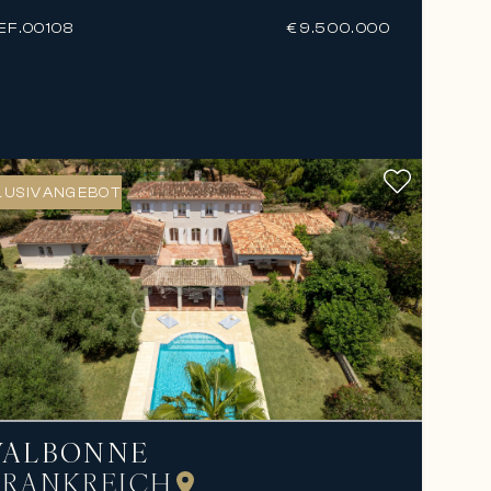
EF.
00108
€9.500.000
LUSIVANGEBOT
VALBONNE
FRANKREICH