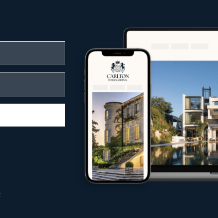
miumlagen
editerraner Landschaften
sphäre und Ruhe bieten
ch Lage, Architektur und einzigartigem Cha
n Kundschaft gerecht zu werden.
enkompetenz
leitet Carlton International Käufer, Verkäu
immobilienmarkt
aus Käufern, Investoren und Mietern
 jeder Phase
internationaler Märkte
n
bilie erwerben, Ihre Immobilie unter best
hten – unsere Expertenteams setzen alles d