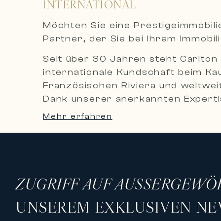
INTERNATIONAL
Möchten Sie eine Prestigeimmobil
Partner, der Sie bei Ihrem Immobil
Seit über 30 Jahren steht Carlton 
internationale Kundschaft beim Ka
Französischen Riviera und weltweit
Dank unserer anerkannten Expertis
diskrete und maßgeschneiderte Bet
Mehr erfahren
Eine exklusive Auswahl an Luxusim
Carlton International bietet eine 
hochwertige Apartments, private
Destinationen.
ZUGRIFF AUF AUSSERGEWÖ
Unser Immobilienportfolio umfasst
UNSEREM EXKLUSIVEN NE
• Luxusvillen mit Meerblick
• Außergewöhnliche Immobilien di