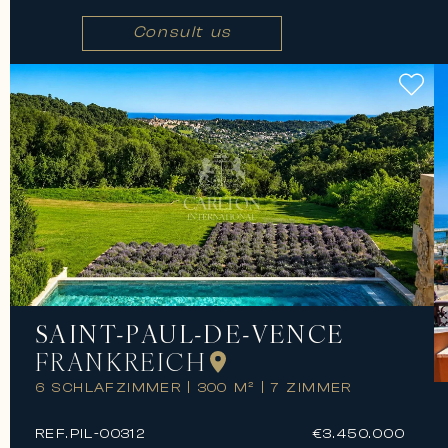
Consult us
SAINT-PAUL-DE-VENCE
FRANKREICH
6 SCHLAFZIMMER
|
300 M²
|
7 ZIMMER
REF.
PIL-00312
€3.450.000