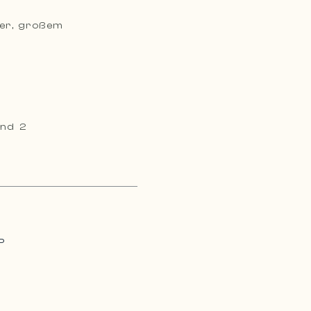
er, großem
nd 2
P
m