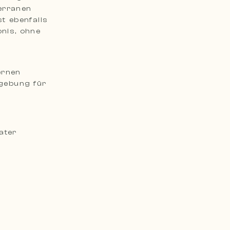
erranen
t ebenfalls
nis, ohne
ernen
mgebung für
ater