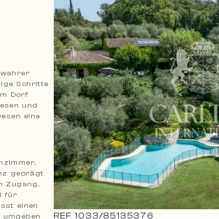
 wahrer
ige Schritte
em Dorf
iesen und
wesen eine
enzimmer,
anz geprägt
em Zugang,
l für
sst einen
REF
1033
/
85135376
en umgeben