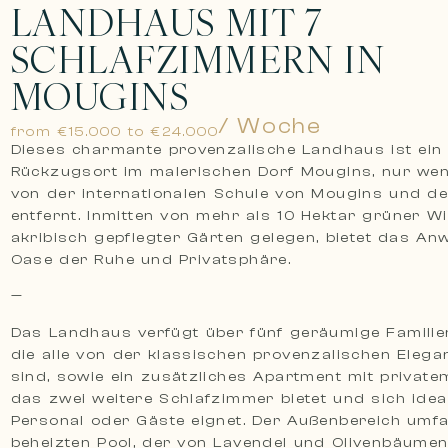
LANDHAUS MIT 7
SCHLAFZIMMERN IN
MOUGINS
/ Woche
from €15.000 to €24.000
Dieses charmante provenzalische Landhaus ist ein
Rückzugsort im malerischen Dorf Mougins, nur wen
von der internationalen Schule von Mougins und d
entfernt. Inmitten von mehr als 10 Hektar grüner W
akribisch gepflegter Gärten gelegen, bietet das An
Oase der Ruhe und Privatsphäre.
—
Das Landhaus verfügt über fünf geräumige Famili
die alle von der klassischen provenzalischen Eleg
sind, sowie ein zusätzliches Apartment mit privat
das zwei weitere Schlafzimmer bietet und sich idea
Personal oder Gäste eignet. Der Außenbereich umfa
beheizten Pool, der von Lavendel und Olivenbäum