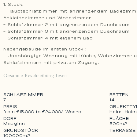
1. Stock:
– Hauptschlafzimmer mit angrenzendem Badezimm
Ankleidezimmer und Wohnzimmer.
– Schlafzimmer 2 mit angrenzendem Duschraum
– Schlafzimmer 3 mit angrenzendem Duschraum
– Schlafzimmer 4 mit eigenem Bad
Nebengebäude im ersten Stock :
– Unabhängige Wohnung mit Küche, Wohnzimmer u
Schlafzimmern mit privatem Zugang.
Gesamte Beschreibung lesen
SCHLAFZIMMER
BETTEN
7
14
PREIS
OBJEKTTY
Heim, Hei
from €15.000 to €24.000
/ Woche
DORF
FLÄCHE
Mougins
500m2
GRUNDSTÜCK
TERRASSE
100000m2