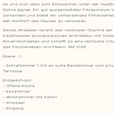
ist und sich ideal zum Entspannen unter der medit
Sonne eignet. Ein gut ausgestatteter Fitnessraum is
vorhanden und bietet ein umfassendes Fitnesserleb
den Komfort des Hauses zu verlassen.
Dieses Anwesen vereint den rustikalen Charme der
traditionellen provenzalischen Architektur mit mod
Annehmlichkeiten und schafft so eine idyllische U
das Familienleben und Feiern. Ref 1033
Ebene -1 :
– Schlafzimmer 1 mit en-suite Badezimmer und priv
Terrasse
Erdgeschoss:
– Offene Küche
– Esszimmer
– Wohnzimmer mit Kamin
– Kinosaal
– Eingang