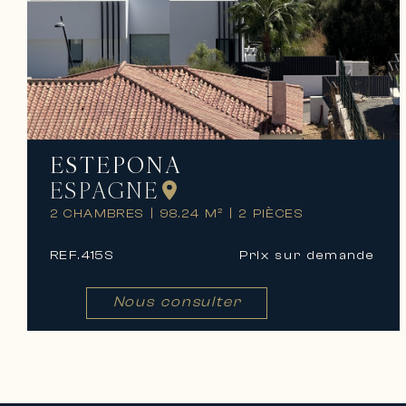
ESTEPONA
ESPAGNE
2 CHAMBRES
|
98.24 M²
|
2 PIÈCES
REF.
415S
Prix ​​sur demande
Nous consulter