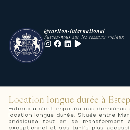
@carlton-international
Suivez-nous sur les réseaux sociaux
Location longue durée à Estep
Estepona s’est imposée ces dernières a
location longue durée. Située entre Mar
andalouse tout en se transformant e
exceptionnel et ses tarifs plus access