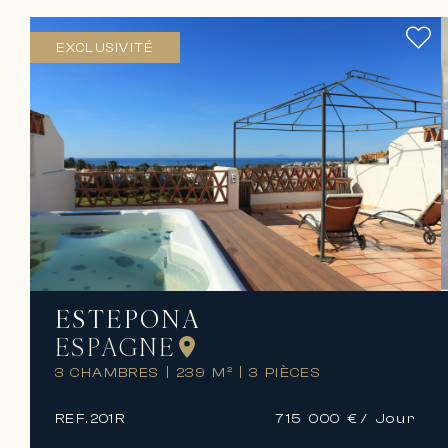
EXCLUSIVITÉ
ESTEPONA
ESPAGNE
3 CHAMBRES
|
239 M²
|
3 PIÈCES
REF.
201R
715 000 €
/ Jour