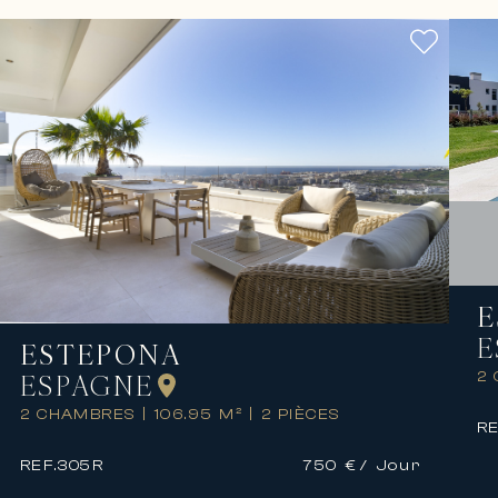
E
E
ESTEPONA
2
ESPAGNE
2 CHAMBRES
|
106.95 M²
|
2 PIÈCES
RE
REF.
305R
750 €
/ Jour