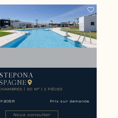
STEPONA
SPAGNE
 CHAMBRES
|
90 M²
|
2 PIÈCES
F.
805R
Prix ​​sur demande
Nous consulter