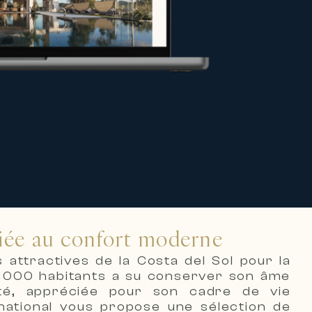
liée au confort moderne
attractives de la Costa del Sol pour la
 70 000 habitants a su conserver son âme
ité, appréciée pour son cadre de vie
rnational vous propose une sélection de