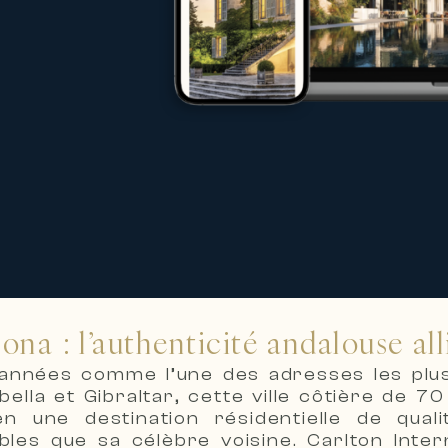
ona : l’authenticité andalouse al
nnées comme l’une des adresses les plus 
bella et Gibraltar, cette ville côtière de
n une destination résidentielle de qual
ibles que sa célèbre voisine. Carlton Inte