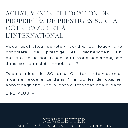
ACHAT, VENTE ET LOCATION DE
PROPRIÉTÉS DE PRESTIGES SUR LA
CÔTE D’AZUR ET À
L’INTERNATIONAL
Vous souhaitez acheter, vendre ou louer une
propriété de prestige et recherchez un
partenaire de confiance pour vous accompagner
dans votre projet immobilier ?
Depuis plus de 30 ans, Carlton International
incarne l’excellence dans l’immobilier de luxe, en
accompagnant une clientèle internationale dans
l’achat, la vente et la location de biens
LIRE PLUS
d’exception sur la Côte d’Azur et à
l’international.
Grâce à notre expertise reconnue et à notre
réseau international, nous vous offrons un
NEWSLETTER
accompagnement personnalisé, confidentiel et
sur mesure pour concrétiser vos projets
ACCÉDEZ À DES BIENS D'EXCEPTION EN VOUS