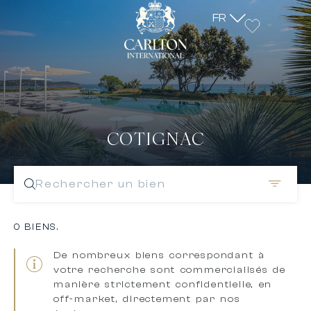
FR
COTIGNAC
Rechercher un bien
0 BIENS.
De nombreux biens correspondant à
votre recherche sont
commercialisés de
manière strictement confidentielle, en
off-market, directement par nos