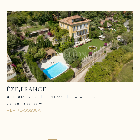
ÈZE
FRANCE
4 CHAMBRES
|
560 M²
|
14 PIÈCES
22 000 000 €
REF.
PE-00238A