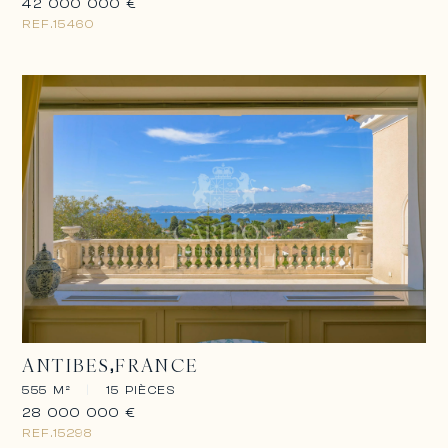
42 000 000 €
REF.
15460
ANTIBES
FRANCE
555 M²
|
15 PIÈCES
28 000 000 €
REF.
15298