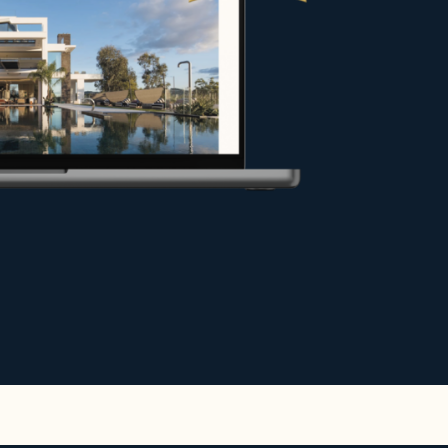
ndedores e proprietários nos seus
s melhores condições ou arrendar
ra valorizar o seu projeto.
 o seu site.
mentos de alto padrão para