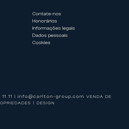
Contate-nos
Honorários
Informações legais
 do Palais des Festivals permitem
Dados pessoais
tamente adaptado às suas
Cookies
e um serviço personalizado e de um
ualmente propor serviços
11 11
info@carlton-group.com
|
VENDA DE
ROPRIEDADES | DESIGN