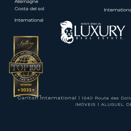
Allemagne
• Cannes Lions
Costa del sol
Internationa
• MIPCOM
• Cannes Yachting Festival
International
• Numerosos congressos e eventos 
As nossas propriedades localizadas
aos profissionais e empresas bene
necessidades.
Acompanhamento à medida para a 
Arrendar uma propriedade com a Ca
acompanhamento de alto nível para
As nossas equipas acompanham-no 
exclusivos:
Carlton International
| 1240 Route des Dol
• Organização de estadias à medid
IMÓVEIS | ALUGUEL D
• Receção personalizada na sua p
• Serviço de concierge privado
• Transfers, motoristas e serviços