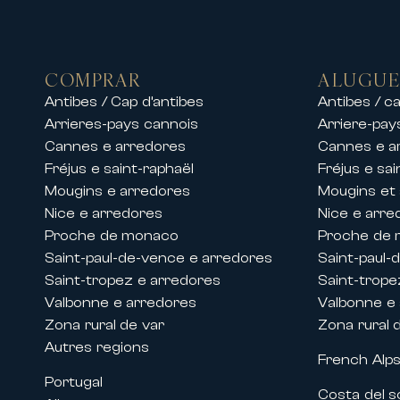
Na Riviera Francesa, propomos arr
• Villas de luxo com piscina e vista
• Propriedades privadas em condo
COMPRAR
ALUGUE
• Apartamentos de alto padrão no 
Antibes / Cap d’antibes
Antibes / ca
• Residências de exceção próximas
Arrieres-pays cannois
Arriere-pay
As nossas equipas propõem igualme
Cannes e arredores
Cannes e a
permitindo desfrutar de uma estad
Fréjus e saint-raphaël
Fréjus e sai
Quer seja para férias em família,
Mougins e arredores
Mougins et
oferecem conforto, elegância e s
Nice e arredores
Nice e arre
Proche de monaco
Proche de
Arrendamentos durante congresso
Saint-paul-de-vence e arredores
Saint-paul-
Graças à sua presença histórica n
Saint-tropez e arredores
Saint-trope
clientes durante os grandes event
Valbonne e arredores
Valbonne e
Propomos o arrendamento de aparta
Zona rural de var
Zona rural 
tais como:
Autres regions
French Alp
• Festival de Cannes
Portugal
• MIPIM
Costa del s