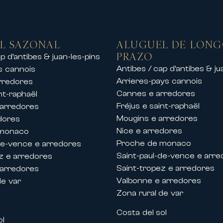
endamentos de prestígio incluindo:
 para o mar
mínios seguros
L SAZONAL
ALUGUEL DE LON
centro da cidade ou à beira-mar
PRAZO
p d’antibes & juan-les-pins
 de praias, portos e campos de golfe
Antibes / cap d’antibes & ju
s cannois
nte o arrendamento de chalés de luxo nas 
Arrieres-pays cannois
rredores
ia exclusiva na montanha num ambiente exc
Cannes e arredores
nt-raphaël
 uma estadia entre amigos ou um evento pri
Fréjus e saint-raphaël
 arredores
erviços premium.
Mougins e arredores
dores
Nice e arredores
 monaco
s e festivais em Cannes
Proche de monaco
de-vence e arredores
a Riviera Francesa, a Carlton Internation
Saint-paul-de-vence e arr
z e arredores
os internacionais realizados em Cannes.
Saint-tropez e arredores
 arredores
mentos e villas de prestígio durante os pr
Valbonne e arredores
de var
Zona rural de var
s
Costa del sol
ol