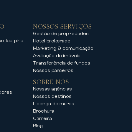
GO
NOSSOS SERVIÇOS
Gestão de propriedades
an-les-pins
Hotel brokerage
mais belas estâncias de esqui,
Marketing & comunicação
ecional.
Avaliação de imóveis
vado, as nossas propriedades
Transferência de fundos
Nossos parceiros
SOBRE NÓS
al acompanha também os seus
Nossas agências
edores
Nossos destinos
Licença de marca
incipais congressos e festivais,
Brochura
Carreira
Blog