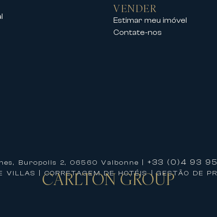
VENDER
l
Estimar meu imóvel
Contate-nos
profissionais no Palais des Festivals
 perto do centro da cidade, da Croisette e
ficiar de alojamento de alto padrão perfei
sua estadia
rlton International significa beneficiar d
 lhe oferecer uma experiência única.
na organização da sua estadia e podem ig
+33 (0)4 93 95 
ines, Buropolis 2, 06560 Valbonne |
a
CARLTON
GROUP
E VILLAS | CORRETAGEM DE HOTÉIS | GESTÃO DE P
ropriedade
 VIP