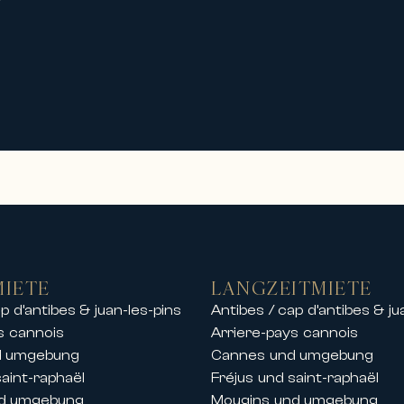
MIETE
LANGZEITMIETE
p d’antibes & juan-les-pins
Antibes / cap d’antibes & ju
s cannois
Arriere-pays cannois
d umgebung
Cannes und umgebung
saint-raphaël
Fréjus und saint-raphaël
nd umgebung
Mougins und umgebung