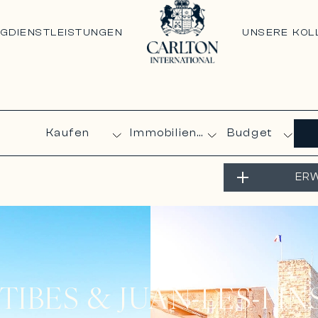
NG
DIENSTLEISTUNGEN
UNSERE KOL
Budget
ERW
TIBES & JUAN-LES-PIN