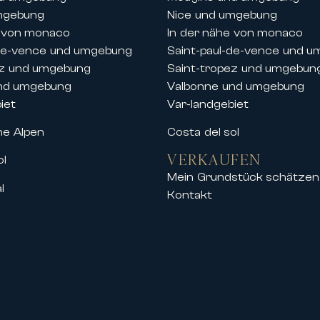
mgebung
Nice und umgebung
e von monaco
In der nähe von monaco
-de-vence und umgebung
Saint-paul-de-vence und 
ez und umgebung
Saint-tropez und umgebun
nd umgebung
Valbonne und umgebung
iet
Var-landgebiet
he Alpen
Costa del sol
VERKAUFEN
ol
Mein Grundstück schätzen
l
Kontakt