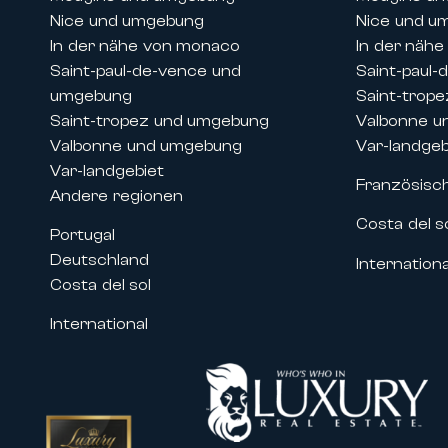
Nice und umgebung
Nice und u
In der nähe von monaco
In der näh
Saint-paul-de-vence und
Saint-paul
umgebung
Saint-trop
Saint-tropez und umgebung
Valbonne u
Valbonne und umgebung
Var-landgeb
Var-landgebiet
Französisc
Andere regionen
Costa del s
Portugal
Deutschland
Internationa
Costa del sol
International