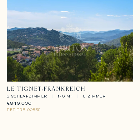
LE TIGNET
FRANKREICH
3 SCHLAFZIMMER
|
170 M²
|
6 ZIMMER
€849.000
REF.
FRE-00859