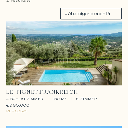
2 résultats
LE TIGNET
FRANKREICH
4 SCHLAFZIMMER
|
180 M²
|
6 ZIMMER
€995.000
REF.
00521