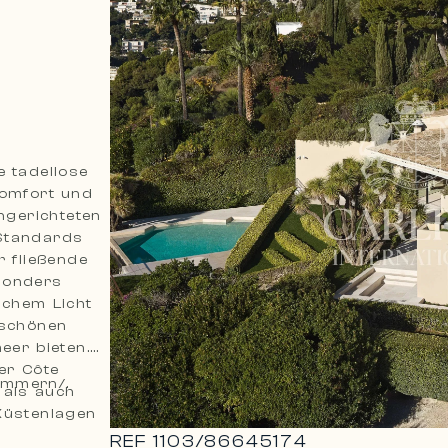
 tadellose
Komfort und
ngerichteten
 Standards
r fließende
sonders
ichem Licht
rschönen
eer bieten.
er Côte
immern/.
 als auch
Küstenlagen
REF
1103
/
86645174