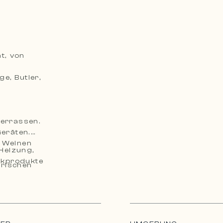
t, von
e, Butler,
Terrassen.
eräten.
n Weinen
Heizung,
ikprodukte
frischen
.