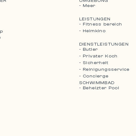
ER
UMGEBUNG
- Meer
LEISTUNGEN
- Fitness bereich
- Heimkino
P
m
DIENSTLEISTUNGEN
- Butler
- Privater Koch
- Sicherheit
- Reinigungsservice
- Concierge
SCHWIMMBAD
- Beheizter Pool