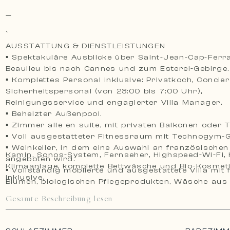
—
`
AUSSTATTUNG & DIENSTLEISTUNGEN
▪ Spektakuläre Ausblicke über Saint-Jean-Cap-Ferra
Beaulieu bis nach Cannes und zum Esterel-Gebirge.
▪ Komplettes Personal inklusive: Privatkoch, Concierg
Sicherheitspersonal (von 23:00 bis 7:00 Uhr),
Reinigungsservice und engagierter Villa Manager.
▪ Beheizter Außenpool.
▪ Zimmer alle en suite, mit privaten Balkonen oder 
▪ Voll ausgestatteter Fitnessraum mit Technogym-G
▪ Weinkeller, in dem eine Auswahl an französische
Kamin, Sonos-System, Fernseher, Highspeed-Wi-Fi, 
angeboten wird.
Klimaanlage, komplette Bettwäsche und Bio-Kosmet
▪ Vollständig möblierte und ausgestattete Villa mit 
inklusive.
Blumen, biologischen Pflegeprodukten, Wäsche aus
Biobaumwolle und Casanera-Kosmetik.
Gesamte Beschreibung lesen
▪ Kontinentales Luxusfrühstück inbegriffen.
▪ Kostenloser Transfer bei Ankunft und Abreise.
▪ Kostenlose zweistündige Massage bei der Ankunft