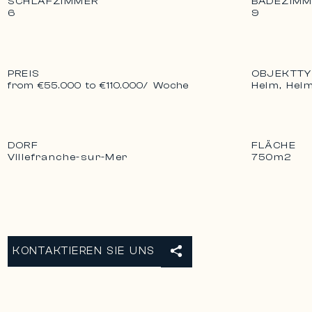
SCHLAFZIMMER
BADEZIMM
6
9
PREIS
OBJEKTTY
Heim, Hei
from €55.000 to €110.000
/ Woche
DORF
FLÄCHE
Villefranche-sur-Mer
750m2
KONTAKTIEREN SIE UNS