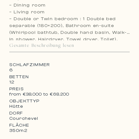
– Dining room
– Living room
– Double or Twin bedroom : 1 Double bed
separable (180×200), Bathroom en-suite
(Whirlpool bathtub, Double hand basin, Walk-
in shower, Hairdryer, Towel dryer, Toilet),
Gesamte Beschreibung lesen
Safe, Chest of drawers, Wardrobe, TV
SCHLAFZIMMER
6
BETTEN
12
PREIS
from €38.000 to €68.200
OBJEKTTYP
Hütte
DORF
Courchevel
FLÄCHE
350m2