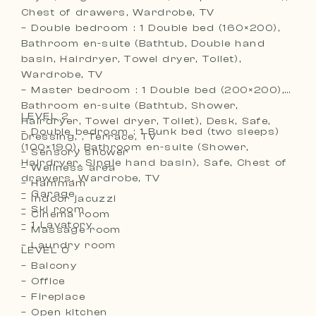
Chest of drawers, Wardrobe, TV
– Double bedroom : 1 Double bed (160×200),
Bathroom en-suite (Bathtub, Double hand
basin, Hairdryer, Towel dryer, Toilet),
Wardrobe, TV
– Master bedroom : 1 Double bed (200×200),
Bathroom en-suite (Bathtub, Shower,
LEVEL 2
Hairdryer, Towel dryer, Toilet), Desk, Safe,
– Double bedroom : 1 Bunk bed (two sleeps)
Dressing, , Terrace, TV
(100×190), Bathroom en-suite (Shower,
– Sensory shower
Hairdryer, Single hand basin), Safe, Chest of
– Wellness area
drawers, Wardrobe, TV
– Hammam
– Garage
– Indoor jacuzzi
– Ski room
– Cinema room
– 1 Lavatory
– Massage room
– Laundry room
LEVEL 0
– Balcony
– Office
– Fireplace
– Open kitchen