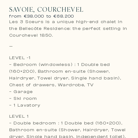
SAVOIE, COURCHEVEL
from €38.000 to €68.200
Les 3 Soeurs is a unique high-end chalet in
the Bellecôte Residence: the perfect setting in
Courchevel 1850.
—
LEVEL -1
– Bedroom (windowless) : 1 Double bed
(160×200), Bathroom en-suite (Shower,
Hairdryer, Towel dryer, Single hand basin),
Chest of drawers, Wardrobe, TV
– Garage
– Ski room
– 1 Lavatory
LEVEL 1
– Double bedroom : 1 Double bed (160×200),
Bathroom en-suite (Shower, Hairdryer, Towel
dryer, Single hand basin, Independent toilet),