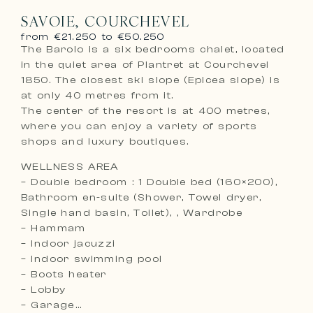
SAVOIE, COURCHEVEL
from €21.250 to €50.250
The Barolo is a six bedrooms chalet, located
in the quiet area of Plantret at Courchevel
1850. The closest ski slope (Epicea slope) is
at only 40 metres from it.
The center of the resort is at 400 metres,
where you can enjoy a variety of sports
shops and luxury boutiques.
WELLNESS AREA
– Double bedroom : 1 Double bed (160×200),
Bathroom en-suite (Shower, Towel dryer,
Single hand basin, Toilet), , Wardrobe
– Hammam
– Indoor jacuzzi
– Indoor swimming pool
– Boots heater
– Lobby
– Garage