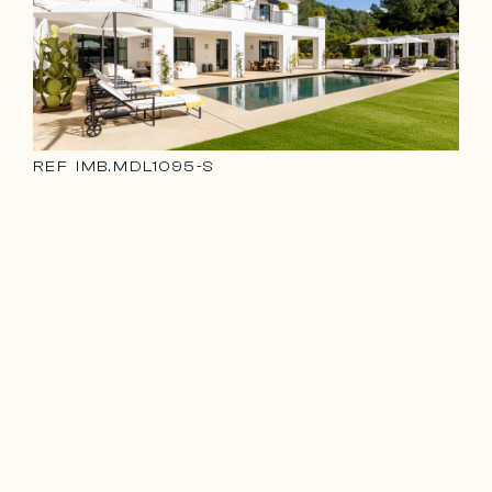
REF
IMB.MDL1095-S