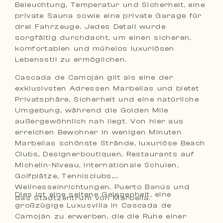
Beleuchtung, Temperatur und Sicherheit, eine
private Sauna sowie eine private Garage für
drei Fahrzeuge. Jedes Detail wurde
sorgfältig durchdacht, um einen sicheren,
komfortablen und mühelos luxuriösen
Lebensstil zu ermöglichen.
Cascada de Camoján gilt als eine der
exklusivsten Adressen Marbellas und bietet
Privatsphäre, Sicherheit und eine natürliche
Umgebung, während die Golden Mile
außergewöhnlich nah liegt. Von hier aus
erreichen Bewohner in wenigen Minuten
Marbellas schönste Strände, luxuriöse Beach
Clubs, Designerboutiquen, Restaurants auf
Michelin-Niveau, internationale Schulen,
Golfplätze, Tennisclubs,
Wellnesseinrichtungen, Puerto Banús und
Dies ist eine seltene Gelegenheit, eine
das Stadtzentrum von Marbella.
großzügige Luxusvilla in Cascada de
Camoján zu erwerben, die die Ruhe einer