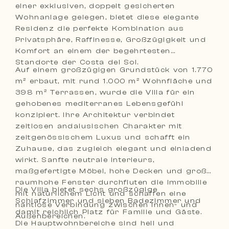
einer exklusiven, doppelt gesicherten
Wohnanlage gelegen, bietet diese elegante
Residenz die perfekte Kombination aus
Privatsphäre, Raffinesse, Großzügigkeit und
Komfort an einem der begehrtesten
Standorte der Costa del Sol.
Auf einem großzügigen Grundstück von 1.770
m² erbaut, mit rund 1.000 m² Wohnfläche und
398 m² Terrassen, wurde die Villa für ein
gehobenes mediterranes Lebensgefühl
konzipiert. Ihre Architektur verbindet
zeitlosen andalusischen Charakter mit
zeitgenössischem Luxus und schafft ein
Zuhause, das zugleich elegant und einladend
wirkt. Sanfte neutrale Interieurs,
maßgefertigte Möbel, hohe Decken und große
raumhohe Fenster durchfluten die Immobilie
Die Villa bietet sechs großzügige
mit natürlichem Licht und schaffen eine
Schlafzimmer und sieben Badezimmer und
nahtlose Verbindung zwischen Innen- und
damit reichlich Platz für Familie und Gäste.
Außenbereichen.
Die Hauptwohnbereiche sind hell und