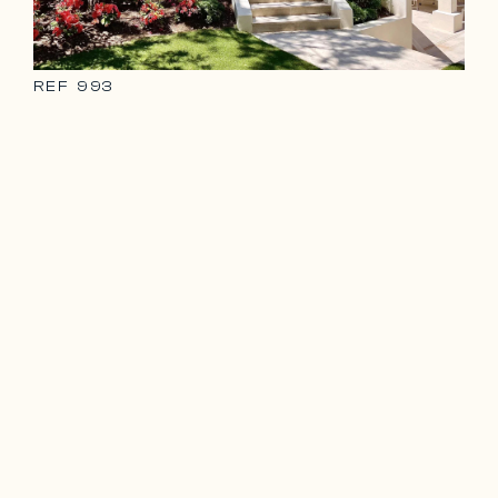
REF
993