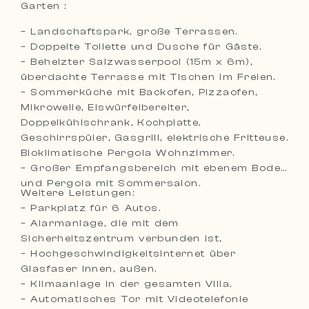
Garten :
– Landschaftspark, große Terrassen.
– Doppelte Toilette und Dusche für Gäste.
– Beheizter Salzwasserpool (15m x 6m),
überdachte Terrasse mit Tischen im Freien.
– Sommerküche mit Backofen, Pizzaofen,
Mikrowelle, Eiswürfelbereiter,
Doppelkühlschrank, Kochplatte,
Geschirrspüler, Gasgrill, elektrische Fritteuse.
Bioklimatische Pergola Wohnzimmer.
– Großer Empfangsbereich mit ebenem Boden
und Pergola mit Sommersalon.
Weitere Leistungen:
– Parkplatz für 6 Autos.
– Alarmanlage, die mit dem
Sicherheitszentrum verbunden ist,
– Hochgeschwindigkeitsinternet über
Glasfaser innen, außen.
– Klimaanlage in der gesamten Villa.
– Automatisches Tor mit Videotelefonie