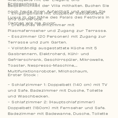
Erdgeschoss :
Bequemlichkeit der Villa mithalten. Buchen Sie
noch heute Ihren Aufenthalt und erleben Sie
– Eingangshalle mit doppelter Gästetoilette
Luxus in der Nähe des Palais des Festivals in
und Garderobe.
Cannes wie nie zuvor.
– Dreifaches Wohnzimmer mit
Plasmafernseher und Zugang zur Terrasse.
– Esszimmer (20 Personen) mit Zugang zur
Terrasse und zum Garten.
– Vollständig ausgestattete Küche mit 5
Gasbrennern, Elektroherd, Kühl- und
Gefrierschrank, Geschirrspüler, Mikrowelle,
Toaster, Nespresso-Maschine,
Multifunktionsroboter, Milchschaum,
Erster Stock :
– Schlafzimmer 1: Doppelbett (140 cm) mit TV
und Safe. Badezimmer mit Dusche, Toilette
und Waschbecken.
– Schlafzimmer 2: (Hauptschlafzimmer)
Doppelbett (180cm) mit Fernseher und Safe.
Badezimmer mit Badewanne, Dusche, Toilette