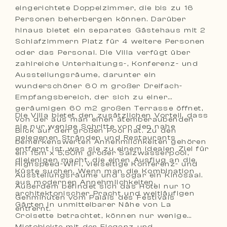
eingerichtete Doppelzimmer, die bis zu 16
Personen beherbergen können. Darüber
hinaus bietet ein separates Gästehaus mit 2
Schlafzimmern Platz für 4 weitere Personen
oder das Personal. Die Villa verfügt über
zahlreiche Unterhaltungs-, Konferenz- und
Ausstellungsräume, darunter ein
wunderschöner 60 m großer Dreifach-
Empfangsbereich, der sich zu einer
geräumigen 60 m2 großen Terrasse öffnet,
Die Villa bietet den zusätzlichen Vorteil, dass
von der aus man einen atemberaubenden
sie nur wenige Schritte von den nahe
Blick auf den großen Pool hat. Zu den
gelegenen Stränden und Restaurants
bemerkenswerten Annehmlichkeiten gehören
entfernt ist, was sie zu einem idealen Ziel für
ein 15m x 5,50m großer Salzwasserpool,
diejenigen macht, die einen Ausflug an die
Highspeed-WiFi, vielseitige Konferenz- und
Küste suchen. Wenn man die Kombination
Ausstellungsräume und sogar ein Kinosaal.
aus modernen Annehmlichkeiten,
Außerdem befindet sich das Hotel nur 10
architektonischer Pracht und weitläufigen
Gehminuten vom Palais des Festivals
Gärten in unmittelbarer Nähe von La
entfernt.
Croisette betrachtet, können nur wenige
Mietobjekte mit der Eleganz und