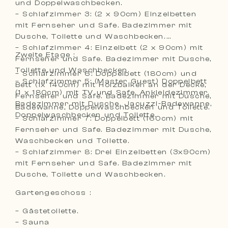
und Doppelwaschbecken.
– Schlafzimmer 3: (2 x 90cm) Einzelbetten
mit Fernseher und Safe. Badezimmer mit
Dusche, Toilette und Waschbecken.
– Schlafzimmer 4: Einzelbett (2 x 90cm) mit
Zweite Etage :
Fernseher und Safe. Badezimmer mit Dusche,
Toilette und Waschbecken.
– Schlafzimmer 6: Doppelbett (180cm) und
– Schlafzimmer 5: (Master Guest) Doppelbett
Bett (1x 140cm) mit Holzbalken an der Decke,
(1 x 180cm) mit TV und Safe. Ankleidezimmer.
Fernseher und Safe. Badezimmer mit Dusche,
Badezimmer mit Dusche, Jacuzzi-Badewanne,
Badewanne, Doppelwaschbecken und Toilette.
Doppelwaschbecken und Toilette.
– Schlafzimmer 7: Doppelbett (160cm) mit
Fernseher und Safe. Badezimmer mit Dusche,
Waschbecken und Toilette.
– Schlafzimmer 8: Drei Einzelbetten (3x90cm)
mit Fernseher und Safe. Badezimmer mit
Dusche, Toilette und Waschbecken.
Gartengeschoss :
– Gästetoilette.
– Sauna