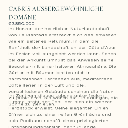
CABRIS AUSSERGEWÖHNLICHE D
OMÄNE
€2.850.000
Im Herzen der herrlichen Naturlandschaft
von La Plantade erstreckt sich das Anwesen
wie ein seltenes Refugium, in dem die
Sanftheit der Landschaft an der Côte d’Azur
im Freien voll ausgelebt werden kann. Schon
bei der Ankunft umhüllt das Anwesen seine
Besucher mit einer heiteren Atmosphäre: Die
Gärten mit Bäumen breiten sich in
harmonischen Terrassen aus, mediterrane
Düfte liegen in der Luft und die
verschiedenen Gebäude scheinen die Natur
Im Zentrum dieses Lebens unter freiem
zu punktieren, als wären sie Einladungen, die
Himmel steht der Pool, der sich als wahres
Sonne zu genießen.
Herzstück erweist. Seine eleganten Linien
öffnen sich zu einer reifen Grünfläche und
sein Poolhaus schafft einen privilegierten
Entspannungsbereich, der für lange