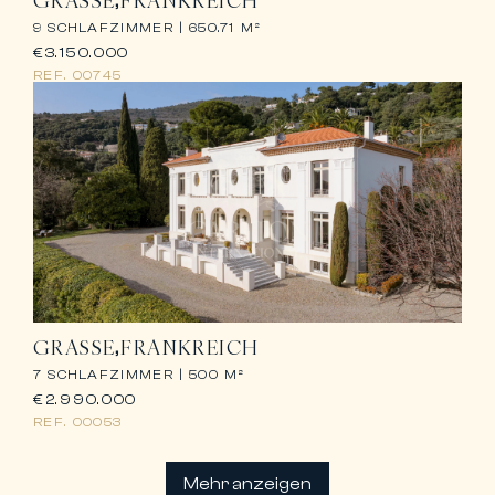
GRASSE
FRANKREICH
9 SCHLAFZIMMER |
650.71 M²
€3.150.000
REF.
00745
GRASSE
FRANKREICH
7 SCHLAFZIMMER |
500 M²
€2.990.000
REF.
00053
Mehr anzeigen