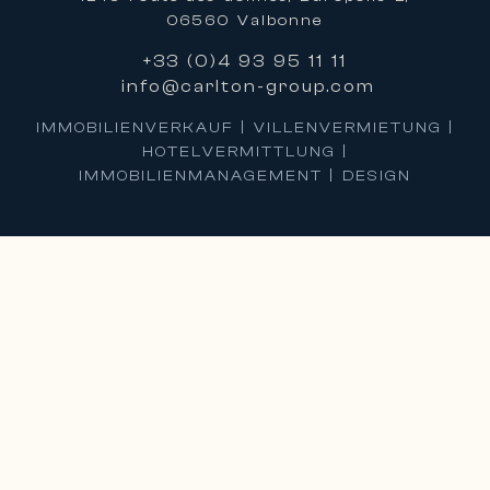
06560 Valbonne
+33 (0)4 93 95 11 11
info@carlton-group.com
IMMOBILIENVERKAUF | VILLENVERMIETUNG |
HOTELVERMITTLUNG |
IMMOBILIENMANAGEMENT | DESIGN