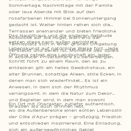
Sommertage, Nachmittage mit der Familie
oder laue Abende mit Blick auf den
rosafarbenen Himmel bei Sonnenuntergang
gedacht ist. Weiter hinten reihen sich die
Terrassen aneinander und bieten friedliche
Das Haupthaus und die anderen Gebäude
Ausblicke auf die Hügel, während der
setzen diese nach außen gerichtete
Tennisplatz sich in einer grünen Umgebung
Lebenskunst auf natürliche Weise fort. Jede
versteckt und bereit ist, Momente des Spiels
Öffnung rahmt eine Landschaft ein, jeder
in absoluter Privatsphäre zu beherbergen.
Schritt führt zu einem Raum, den es zu
entdecken gilt: ein helles Gewächshaus, ein
alter Brunnen, schattige Alleen, stille Ecken, in
denen man sich wiederfindet… Es ist ein
Anwesen, in dem sich der Rhythmus
verlangsamt, in dem die Natur zum Dekor
und Begleiter wird, in dem man sowohl
Ein Ort mit Charakter, zutiefst authentisch,
draußen als auch drinnen lebt.
wo die Außenbereiche einen echten Lebensstil
der Côte d’Azur prägen – großzügig, friedlich
und entschieden inspirierend. Eine Einladung,
sich ein außergewöhnliches Gebiet