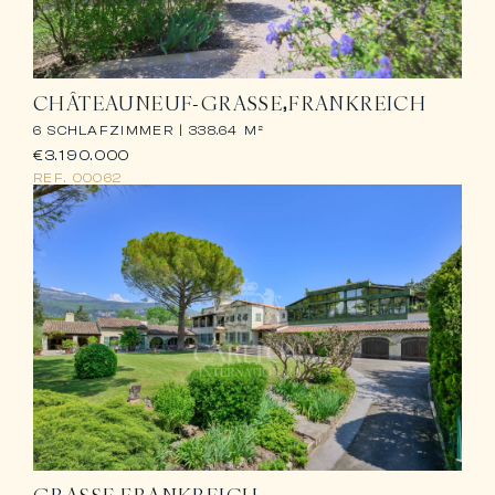
CHÂTEAUNEUF-GRASSE
FRANKREICH
6 SCHLAFZIMMER |
338.64 M²
€3.190.000
REF.
00062