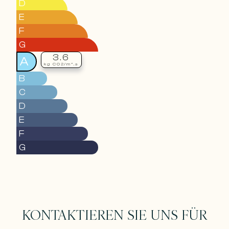
D
E
F
G
3.6
A
kg CO2/m².a
B
C
D
E
F
G
KONTAKTIEREN SIE UNS FÜR