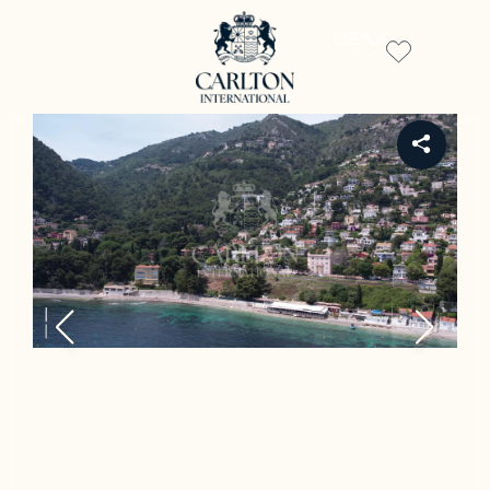
DE
REF PE-00415