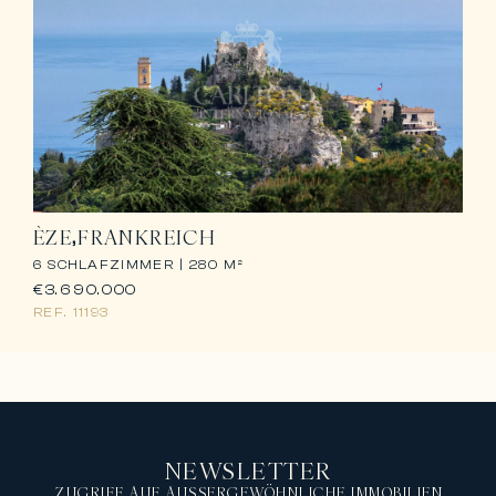
ÈZE
FRANKREICH
6 SCHLAFZIMMER |
280 M²
€3.690.000
REF.
11193
NEWSLETTER
ZUGRIFF AUF AUSSERGEWÖHNLICHE IMMOBILIEN