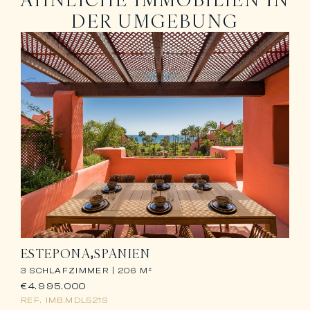
DER UMGEBUNG
ESTEPONA
SPANIEN
3 SCHLAFZIMMER |
206 M²
€4.995.000
REF.
IMB.MDL521S