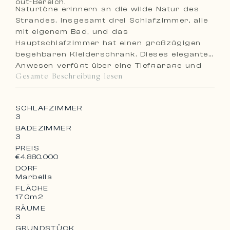
out-Bereich.
Naturtöne erinnern an die wilde Natur des
Strandes. Insgesamt drei Schlafzimmer, alle
mit eigenem Bad, und das
Hauptschlafzimmer hat einen großzügigen
begehbaren Kleiderschrank. Dieses elegante
Anwesen verfügt über eine Tiefgarage und
Gesamte Beschreibung lesen
einen Lagerraum, der auch mit dem Aufzug
erreichbar ist.
Wenn man bedenkt, wie selten es ist, einen
SCHLAFZIMMER
Platz direkt am Strand zu ergattern, wird
3
dieses Anwesen in Zukunft ganz sicher nur
BADEZIMMER
an Wert gewinnen. Ein großartiges neues
3
Zuhause und eine kluge Investition für alle,
PREIS
die eine kurzfristige Anmietung in Erwägung
€4.880.000
ziehen.
DORF
Marbella
FLÄCHE
170m2
RÄUME
3
GRUNDSTÜCK