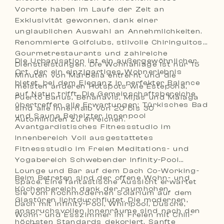
Vororte haben im Laufe der Zeit an
Exklusivität gewonnen, dank einer
unglaublichen Auswahl an Annehmlichkeiten.
Renommierte Golfclubs, stilvolle Chiringuitos,
Gourmetrestaurants und zahlreiche
Die Urbanisation ist ein außergewöhnlicher
Dienstleistungen. Die Wohnanlage ist nur 15
Ort, der ein einzigartiges Wohnerlebnis
Minuten von Marbella entfernt und die
bietet, bei dem Eleganz in perfekter Balance
meisten anderen Hotspots wie Estepona,
auf Natur trifft. Die Gemeinschaftsbereiche
Puerto Banus, Benahavis, Mijas und Malaga
übertreffen alle Erwartungen: Türkisches Bad
sind alle innerhalb von 20 bis 30
und Sauna Beheizter Innenpool
Autominuten zu erreichen.
Avantgardistisches Fitnessstudio im
Innenbereich Voll ausgestattetes
Fitnessstudio im Freien Meditations- und
Yogabereich Schwebender Infinity-Pool
Lounge und Bar auf dem Dach Co-Working-
Beim Betreten sind der offene Wohn- und
Space. Eine fantastische Aussicht erwartet
Küchenbereich dank der raumhohen
Sie vom hochmodernen Solarium auf dem
Glastüren lichtdurchflutet. Die modernen,
Dach mit Infinity-Pool, Whirlpool, Dusche,
anspruchsvollen Innenräume sind nach den
Wohn- und Esszimmer im Freien mit Chill-
höchsten Standards dekoriert. Sanfte