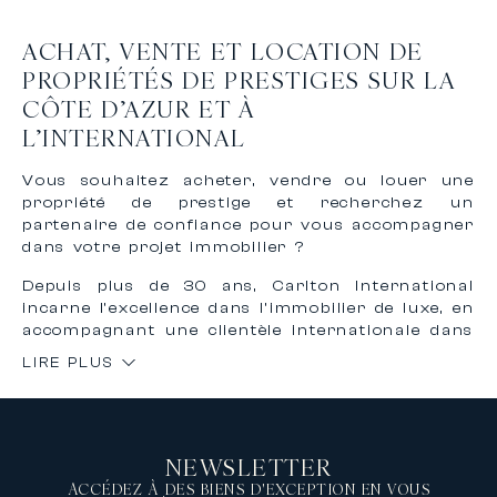
ACHAT, VENTE ET LOCATION DE
PROPRIÉTÉS DE PRESTIGES SUR LA
CÔTE D’AZUR ET À
L’INTERNATIONAL
Vous souhaitez acheter, vendre ou louer une
propriété de prestige et recherchez un
partenaire de confiance pour vous accompagner
dans votre projet immobilier ?
Depuis plus de 30 ans, Carlton International
incarne l’excellence dans l’immobilier de luxe, en
accompagnant une clientèle internationale dans
l’achat, la vente et la location de biens
LIRE PLUS
d’exception sur la Côte d’Azur et à
l’international.
Grâce à notre expertise reconnue et à notre
réseau international, nous vous offrons un
NEWSLETTER
accompagnement personnalisé, confidentiel et
sur mesure pour concrétiser vos projets
ACCÉDEZ À DES BIENS D'EXCEPTION EN VOUS