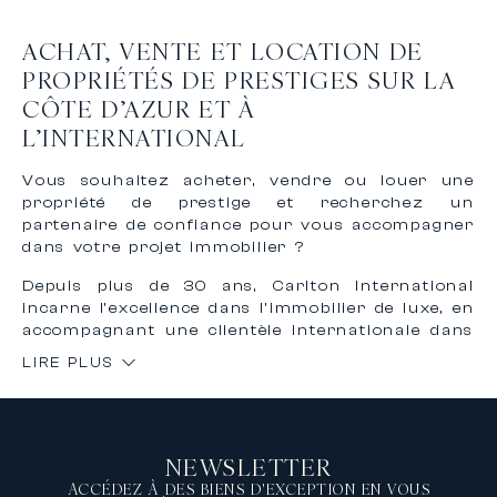
ACHAT, VENTE ET LOCATION DE
PROPRIÉTÉS DE PRESTIGES SUR LA
CÔTE D’AZUR ET À
L’INTERNATIONAL
Vous souhaitez acheter, vendre ou louer une
propriété de prestige et recherchez un
partenaire de confiance pour vous accompagner
dans votre projet immobilier ?
Depuis plus de 30 ans, Carlton International
incarne l’excellence dans l’immobilier de luxe, en
accompagnant une clientèle internationale dans
l’achat, la vente et la location de biens
LIRE PLUS
d’exception sur la Côte d’Azur et à
l’international.
Grâce à notre expertise reconnue et à notre
réseau international, nous vous offrons un
NEWSLETTER
accompagnement personnalisé, confidentiel et
sur mesure pour concrétiser vos projets
ACCÉDEZ À DES BIENS D'EXCEPTION EN VOUS