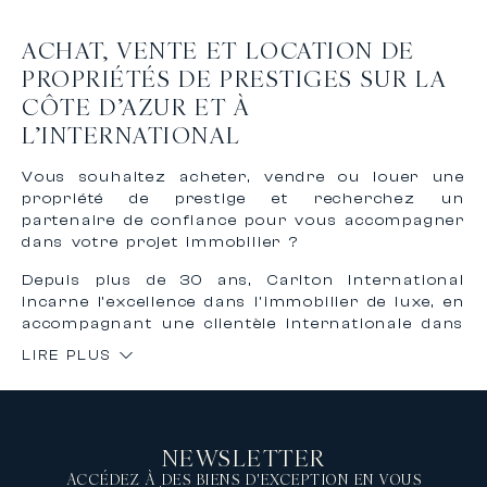
ACHAT, VENTE ET LOCATION DE
PROPRIÉTÉS DE PRESTIGES SUR LA
CÔTE D’AZUR ET À
L’INTERNATIONAL
Vous souhaitez acheter, vendre ou louer une
propriété de prestige et recherchez un
partenaire de confiance pour vous accompagner
dans votre projet immobilier ?
Depuis plus de 30 ans, Carlton International
incarne l’excellence dans l’immobilier de luxe, en
accompagnant une clientèle internationale dans
l’achat, la vente et la location de biens
LIRE PLUS
d’exception sur la Côte d’Azur et à
l’international.
Grâce à notre expertise reconnue et à notre
réseau international, nous vous offrons un
NEWSLETTER
accompagnement personnalisé, confidentiel et
sur mesure pour concrétiser vos projets
ACCÉDEZ À DES BIENS D'EXCEPTION EN VOUS